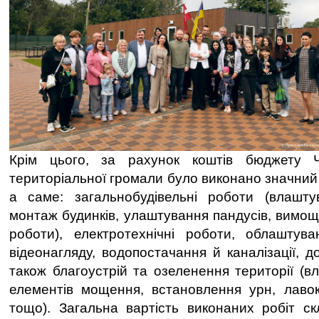
Крім цього, за рахунок коштів бюджету Чер
територіальної громали було виконано значний о
а саме: загальнобудівельні роботи (влашту
монтаж будинків, улаштування пандусів, вимоще
роботи), електротехнічні роботи, облаштува
відеонагляду, водопостачання й каналізації, до
також благоустрій та озеленення території (в
елементів мощення, встановлення урн, лавок
тощо). Загальна вартість виконаних робіт ск