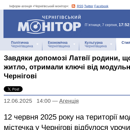
Інформ-агенція «Чернігівський монітор»:
RSS
Twitter
Facebook
Інформ-агенція
«Чернігівський монітор»
17:52
П`ятниця, 7 серпня,
Політична
Економічна
Культурна
Стил
Чернігівщина
Чернігівщина
Чернігівщина
Завдяки допомозі Латвії родини, щ
житло, отримали ключі від модульн
Чернігові
12.06.2025 14:00
—
Агенцiя
12 червня 2025 року на території м
містечка у Чернігові відбулося уроч