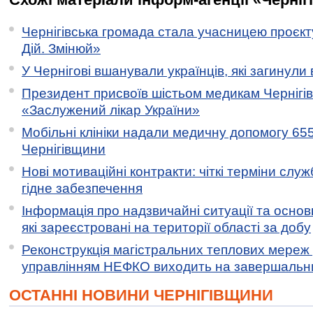
Чернігівська громада стала учасницею проєкту 
Дій. Змінюй»
У Чернігові вшанували українців, які загинули 
Президент присвоїв шістьом медикам Чернігі
«Заслужений лікар України»
Мобільні клініки надали медичну допомогу 65
Чернігівщини
Нові мотиваційні контракти: чіткі терміни служ
гідне забезпечення
Інформація про надзвичайні ситуації та основн
які зареєстровані на території області за добу
Реконструкція магістральних теплових мереж у
управлінням НЕФКО виходить на завершальн
ОСТАННІ НОВИНИ ЧЕРНІГІВЩИНИ