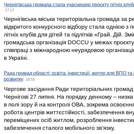
Чернігівська громада стала учасницею проєкту літніх клуб
17:17
Чернігівська міська територіальна громада за 
відкритого конкурсного відбору стала однією з
літніх клубів для дітей та підлітків «Грай. Дій. З
громадська організація DOCCU у межах проєкту 
співпраці з міжнародною неурядовою організаціє
в Україні.
Рада громад області: освіта, інвестиції, житло для ВПО та
розвитку
16:55
Чергове засідання Ради територіальних громад 
Чернігові 27 липня. На порядку денному – низка
в полі зору й на контролі ОВА, зокрема освоєння
робота центрів життєстійкості, забезпечення вн
переміщених осіб житлом, розроблення інвестиц
забезпечення сталого мобільного зв’язку.