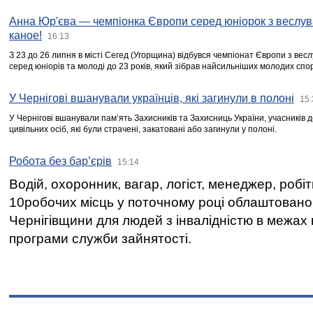
Анна Юр'єва — чемпіонка Європи серед юніорок з веслув
каное!
16:13
З 23 до 26 липня в місті Сегед (Угорщина) відбувся чемпіонат Європи з вес
серед юніорів та молоді до 23 років, який зібрав найсильніших молодих спо
У Чернігові вшанували українців, які загинули в полоні
15:
У Чернігові вшанували пам’ять Захисників та Захисниць України, учасників
цивільних осіб, які були страчені, закатовані або загинули у полоні.
Робота без бар’єрів
15:14
Водій, охоронник, вагар, логіст, менеджер, робі
10робочих місць у поточному році облаштован
Чернігівщини для людей з інвалідністю в межах
програми служби зайнятості.