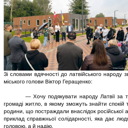
Зі словами вдячності до латвійського народу з
міського голови Віктор Геращенко:
— Хочу подякувати народу Латвії за те
громаді житло, в якому зможуть знайти спокій т
родини, що постраждали внаслідок російської а
приклад справжньої солідарності, яка дає лю
головою, а й надію.