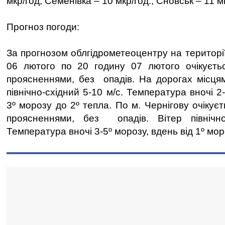
мкр/год, Семенівка – 10 мкр/год., Сновськ – 11 м
Прогноз погоди:
За прогнозом облгідрометеоцентру на території
06 лютого по 20 годину 07 лютого очікуєть
проясненнями, без опадів. На дорогах місця
північно-східний 5-10 м/с. Температура вночі 2
3º морозу до 2º тепла. По м. Чернігову очікує
проясненнями, без опадів. Вітер північно
Температура вночі 3-5º морозу, вдень від 1º мор