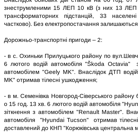
знеструмленими 15 ЛЕП 10 кВ (з них 13 ЛЕП 
трансформаторних підстанцій, 33 населен
частково). Без електропостачання залишаються
Дорожньо-транспортні пригоди – 2:
- в с. Охиньки Прилуцького району по вул.Шевче
6 лютого водій автомобіля "Škoda Octavia" з
автомобілем "Geely MK". Внаслідок ДТП воді
MK" отримав тілесні ушкодження;
- в м. Семенівка Новгород-Сіверського району б
о 15 год. 13 хв. 6 лютого водій автомобіля "Hyu
зіткнення з автомобілем "Renault Master". Вн
автомобіля "Hyundai Tucson" отримав тілесн
доставлений до КНП "Корюківська центральна мі