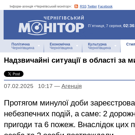
Інформ-агенція «Чернігівський монітор»:
RSS
Twitter
Facebook
Інформ-агенція
«Чернігівський монітор»
02:36
П`ятниця, 7 серпня,
Політична
Економічна
Культурна
Стил
Чернігівщина
Чернігівщина
Чернігівщина
Надзвичайні ситуації в області за 
07.02.2025 10:17
—
Агенцiя
Протягом минулої доби зареєстрова
небезпечних подій, а саме: 2 дорож
пригоди та 6 пожеж. Внаслідок цих п