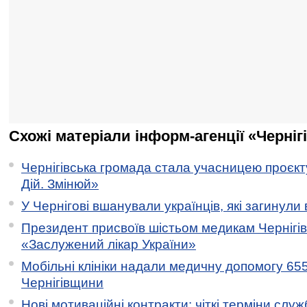
Схожі матеріали інформ-агенції «Черніг
Чернігівська громада стала учасницею проєкту 
Дій. Змінюй»
У Чернігові вшанували українців, які загинули 
Президент присвоїв шістьом медикам Чернігі
«Заслужений лікар України»
Мобільні клініки надали медичну допомогу 65
Чернігівщини
Нові мотиваційні контракти: чіткі терміни служ