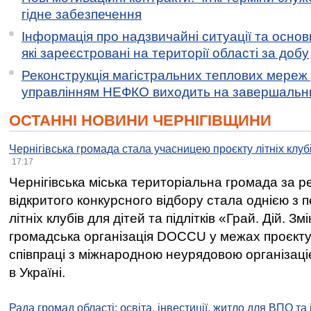
гідне забезпечення
Інформація про надзвичайні ситуації та основн
які зареєстровані на території області за добу
Реконструкція магістральних теплових мереж у
управлінням НЕФКО виходить на завершальн
ОСТАННІ НОВИНИ ЧЕРНІГІВЩИНИ
Чернігівська громада стала учасницею проєкту літніх клуб
17:17
Чернігівська міська територіальна громада за 
відкритого конкурсного відбору стала однією з
літніх клубів для дітей та підлітків «Грай. Дій. З
громадська організація DOCCU у межах проєкту 
співпраці з міжнародною неурядовою організаціє
в Україні.
Рада громад області: освіта, інвестиції, житло для ВПО та