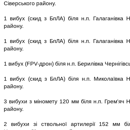
Сіверського району.
1 вибух (скид з БпЛА) біля н.п. Галаганівка 
району.
1 вибух (скид з БпЛА) біля н.п. Галаганівка 
району.
1 вибух (FPV-дрон) біля н.п. Берилівка Чернігівс
1 вибух (скид з БпЛА) біля н.п. Миколаївка Н
району.
3 вибухи з міномету 120 мм біля н.п. Грем'яч 
району.
2 вибухи зі ствольної артилерії 152 мм бі