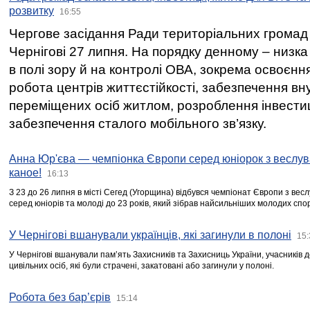
розвитку
16:55
Чергове засідання Ради територіальних громад 
Чернігові 27 липня. На порядку денному – низка
в полі зору й на контролі ОВА, зокрема освоєння
робота центрів життєстійкості, забезпечення вн
переміщених осіб житлом, розроблення інвестиц
забезпечення сталого мобільного зв’язку.
Анна Юр'єва — чемпіонка Європи серед юніорок з веслув
каное!
16:13
З 23 до 26 липня в місті Сегед (Угорщина) відбувся чемпіонат Європи з вес
серед юніорів та молоді до 23 років, який зібрав найсильніших молодих спо
У Чернігові вшанували українців, які загинули в полоні
15:
У Чернігові вшанували пам’ять Захисників та Захисниць України, учасників
цивільних осіб, які були страчені, закатовані або загинули у полоні.
Робота без бар’єрів
15:14