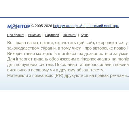
© 2005-2026
Інформ-агенція «Чернігівський монітор»
Про проект
|
Реклама
|
Партнери
|
Контакти
|
Архів
Всі права на матеріали, які містить цей сайт, охороняються у 
законодавством України, в тому числі, про авторське право і 
Використання матерiалiв monitor.cn.ua дозволяється за умов
Для iнтернет-видань обов'язковим є гiперпосилання на monito
для пошукових систем. Посилання та гіперпосилання повинні
виключно в першому чи в другому абзаці тексту.
Матеріали з позначкою (PR) друкуються на правах реклами..