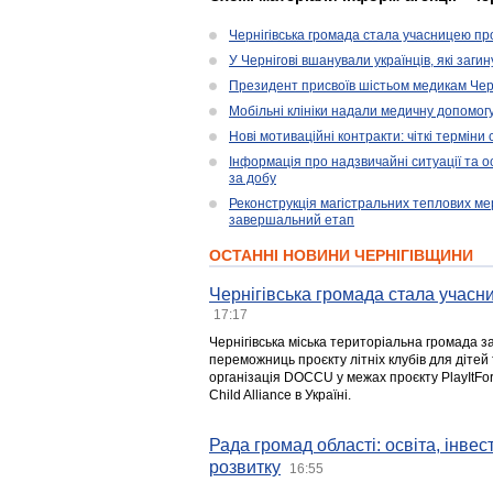
Чернігівська громада стала учасницею проє
У Чернігові вшанували українців, які загин
Президент присвоїв шістьом медикам Чер
Мобільні клініки надали медичну допомог
Нові мотиваційні контракти: чіткі терміни
Інформація про надзвичайні ситуації та ос
за добу
Реконструкція магістральних теплових ме
завершальний етап
ОСТАННІ НОВИНИ ЧЕРНІГІВЩИНИ
Чернігівська громада стала учасни
17:17
Чернігівська міська територіальна громада з
переможниць проєкту літніх клубів для дітей 
організація DOCCU у межах проєкту PlayItFo
Child Alliance в Україні.
Рада громад області: освіта, інве
розвитку
16:55