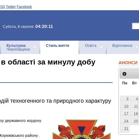
RSS
Twitter
Facebook
04:20:11
Субота, 8 серпня,
Культурна
Стиль життя
Освіта
Відпочинок
Чернігівщина
 в області за минулу добу
АНОНСИ 
Пн
Вт
3
4
дій техногенного та природного характуру
10
11
17
18
зу державного кордону
24
25
31
 Корюківського району .