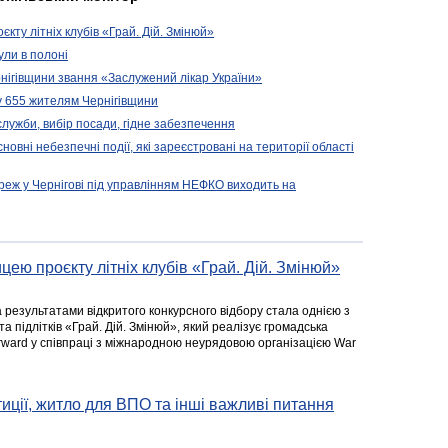
кту літніх клубів «Грай. Дій. Змінюй»
ули в полоні
нігівщини звання «Заслужений лікар України»
у 655 жителям Чернігівщини
 служби, вибір посади, гідне забезпечення
новні небезпечні події, які зареєстровані на території області
реж у Чернігові під управлінням НЕФКО виходить на
цею проєкту літніх клубів «Грай. Дій. Змінюй»
а результатами відкритого конкурсного відбору стала однією з
та підлітків «Грай. Дій. Змінюй», який реалізує громадська
rward у співпраці з міжнародною неурядовою організацією War
стиції, житло для ВПО та інші важливі питання