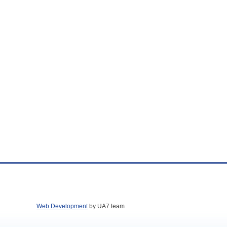
Web Development
by UA7 team