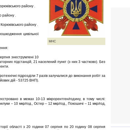
Корюківського району .
о району .
 Корюківського району .
пошкодження цивільної
МНС
ення:
 серпня знеструмлені 10
торних підстанцій, 21 населений пункт (з них 3 частково). Без
енти.
отехнічні підрозділи 7 разів залучалися до виконання робіт за
йових дій - 53725 ВНП).
єстровано в межах 10-13 мікрорентген/годину, в тому числі:
рилуки – 10 мкр/год., Остер – 12 мкр/год., Покошичі – 11 мкр/год,
торії області з 20 години 07 серпня по 20 годину 08 серпня