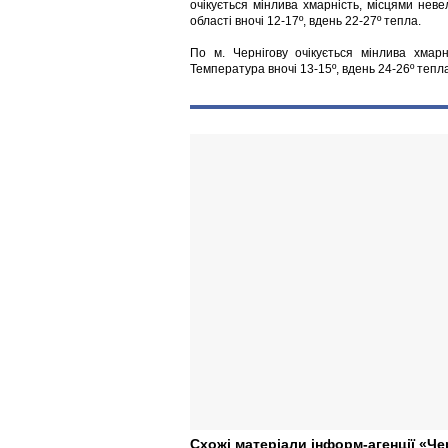
очікується мінлива хмарність, місцями нев
області вночі 12-17º, вдень 22-27º тепла.
По м. Чернігову очікується мінлива хмарні
Температура вночі 13-15º, вдень 24-26º тепл
Схожі матеріали інформ-агенції «Че