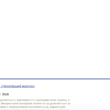
 «Чернігівський монітор»
|
Архів
хороняються у відповідності із законодавством України, в
. Використання матерiалiв monitor.cn.ua дозволяється за
вим є гiперпосилання на monitor.cn.ua, відкрите для