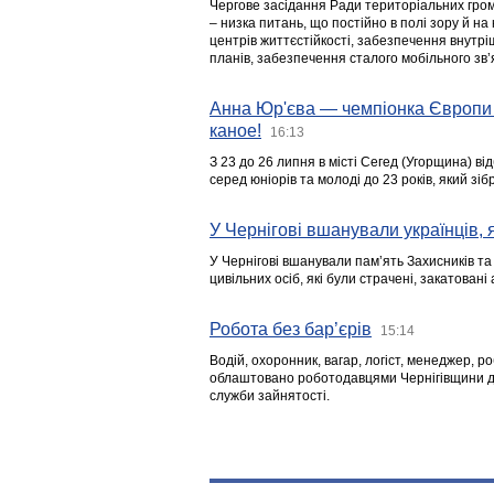
Чергове засідання Ради територіальних гром
– низка питань, що постійно в полі зору й на
центрів життєстійкості, забезпечення внутр
планів, забезпечення сталого мобільного зв’я
Анна Юр'єва — чемпіонка Європи 
каное!
16:13
З 23 до 26 липня в місті Сегед (Угорщина) в
серед юніорів та молоді до 23 років, який з
У Чернігові вшанували українців, я
У Чернігові вшанували пам’ять Захисників т
цивільних осіб, які були страчені, закатовані
Робота без бар’єрів
15:14
Водій, охоронник, вагар, логіст, менеджер, 
облаштовано роботодавцями Чернігівщини дл
служби зайнятості.