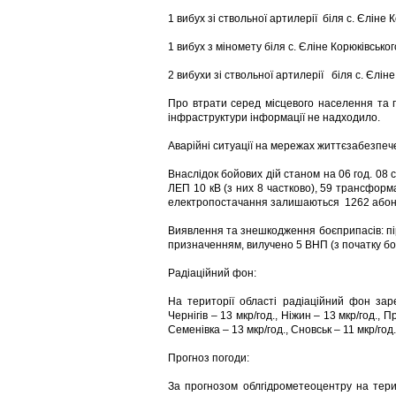
1 вибух зі ствольної артилерії біля с. Єліне 
1 вибух з міномету біля с. Єліне Корюківськог
2 вибухи зі ствольної артилерії біля с. Єліне
Про втрати серед місцевого населення та 
інфраструктури інформації не надходило.
Аварійні ситуації на мережах життєзабезпеч
Внаслідок бойових дій станом на 06 год. 08
ЛЕП 10 кВ (з них 8 частково), 59 трансформа
електропостачання залишаються 1262 абон
Виявлення та знешкодження боєприпасів: пір
призначенням, вилучено 5 ВНП (з початку бо
Радіаційний фон:
На території області радіаційний фон заре
Чернігів – 13 мкр/год., Ніжин – 13 мкр/год., П
Семенівка – 13 мкр/год., Сновськ – 11 мкр/год.
Прогноз погоди:
За прогнозом облгідрометеоцентру на тери