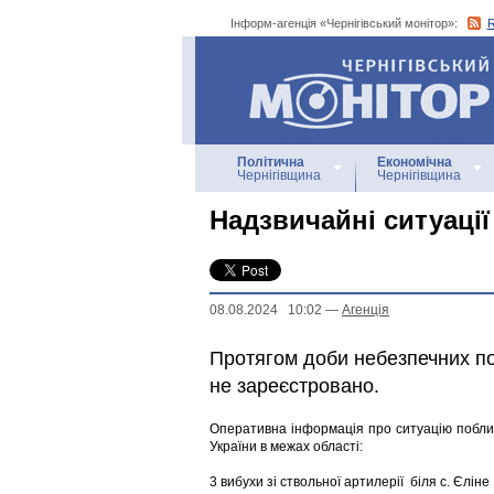
Інформ-агенція «Чернігівський монітор»:
Інформ-агенція
«Чернігівський монітор»
Політична
Економічна
Чернігівщина
Чернігівщина
Надзвичайні ситуації
08.08.2024 10:02
—
Агенцiя
Протягом доби небезпечних по
не зареєстровано.
Оперативна інформація про ситуацію побли
України в межах області:
3 вибухи зі ствольної артилерії біля с. Єліне