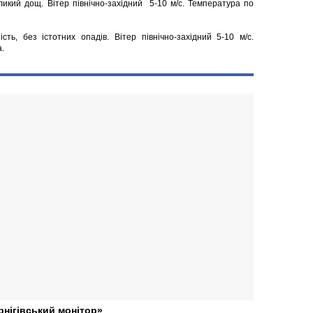
еликий дощ. Вітер північно-західний 5-10 м/с. Температура по
сть, без істотних опадів. Вітер північно-західний 5-10 м/с.
а.
рнігівський монітор»