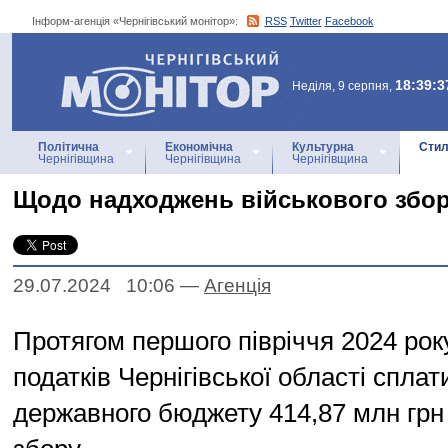
Інформ-агенція «Чернігівський монітор»:
RSS
Twitter
Facebook
Інформ-агенція
«Чернігівський монітор»
18:39:3
Неділя, 9 серпня,
Політична
Економічна
Культурна
Стил
Чернігівщина
Чернігівщина
Чернігівщина
Щодо надходжень військового збо
29.07.2024 10:06
—
Агенцiя
Протягом першого півріччя 2024 рок
податків Чернігівської області спла
державного бюджету 414,87 млн грн 