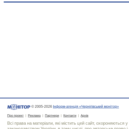
© 2005-2026
Інформ-агенція «Чернігівський монітор»
Про проект
|
Реклама
|
Партнери
|
Контакти
|
Архів
Всі права на матеріали, які містить цей сайт, охороняються у 
законодавством України, в тому числі, про авторське право і 