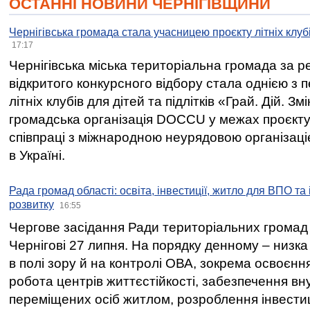
ОСТАННІ НОВИНИ ЧЕРНІГІВЩИНИ
Чернігівська громада стала учасницею проєкту літніх клуб
17:17
Чернігівська міська територіальна громада за 
відкритого конкурсного відбору стала однією з
літніх клубів для дітей та підлітків «Грай. Дій. З
громадська організація DOCCU у межах проєкту 
співпраці з міжнародною неурядовою організаціє
в Україні.
Рада громад області: освіта, інвестиції, житло для ВПО та
розвитку
16:55
Чергове засідання Ради територіальних громад 
Чернігові 27 липня. На порядку денному – низка
в полі зору й на контролі ОВА, зокрема освоєння
робота центрів життєстійкості, забезпечення вн
переміщених осіб житлом, розроблення інвестиц