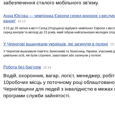
забезпечення сталого мобільного зв’язку.
Анна Юр'єва — чемпіонка Європи серед юніорок з веслув
каное!
16:13
З 23 до 26 липня в місті Сегед (Угорщина) відбувся чемпіонат Європи з вес
серед юніорів та молоді до 23 років, який зібрав найсильніших молодих спо
У Чернігові вшанували українців, які загинули в полоні
15:
У Чернігові вшанували пам’ять Захисників та Захисниць України, учасників
цивільних осіб, які були страчені, закатовані або загинули у полоні.
Робота без бар’єрів
15:14
Водій, охоронник, вагар, логіст, менеджер, робі
10робочих місць у поточному році облаштован
Чернігівщини для людей з інвалідністю в межах
програми служби зайнятості.