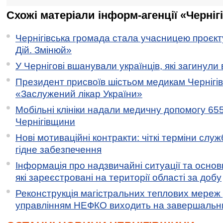
Схожі матеріали інформ-агенції «Черніг
Чернігівська громада стала учасницею проєкту 
Дій. Змінюй»
У Чернігові вшанували українців, які загинули 
Президент присвоїв шістьом медикам Чернігі
«Заслужений лікар України»
Мобільні клініки надали медичну допомогу 65
Чернігівщини
Нові мотиваційні контракти: чіткі терміни служ
гідне забезпечення
Інформація про надзвичайні ситуації та основн
які зареєстровані на території області за добу
Реконструкція магістральних теплових мереж у
управлінням НЕФКО виходить на завершальн