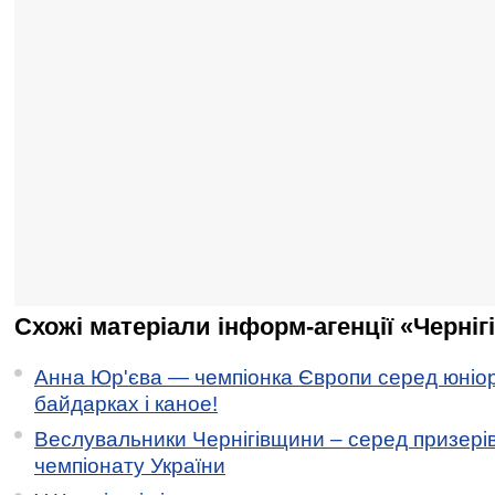
Схожі матеріали інформ-агенції «Черніг
Анна Юр'єва — чемпіонка Європи серед юніор
байдарках і каное!
Веслувальники Чернігівщини – серед призері
чемпіонату України