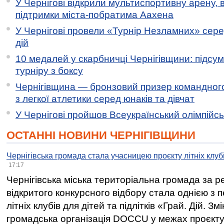
У Чернігові відкрили мультиспортивну арену, 
підтримки міста-побратима Аахена
У Чернігові провели «Турнір Незламних» сере
дій
10 медалей у скарбничці Чернігівщини: підсу
турніру з боксу
Чернігівщина — бронзовий призер командного
з легкої атлетики серед юнаків та дівчат
У Чернігові пройшов Всеукраїнський олімпійс
ОСТАННІ НОВИНИ ЧЕРНІГІВЩИНИ
Чернігівська громада стала учасницею проєкту літніх клуб
17:17
Чернігівська міська територіальна громада за 
відкритого конкурсного відбору стала однією з
літніх клубів для дітей та підлітків «Грай. Дій. З
громадська організація DOCCU у межах проєкту 