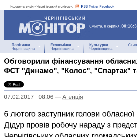
Інформ-агенція «Чернігівський монітор»:
RSS
Twitter
Facebook
Інформ-агенція
«Чернігівський монітор»
00:16:3
Субота, 8 серпня,
Політична
Економічна
Культурна
Стил
Чернігівщина
Чернігівщина
Чернігівщина
Обговорили фінансування обласних
ФСТ "Динамо", "Колос", "Спартак" т
07.02.2017 08:06
—
Агенцiя
6 лютого заступник голови обласної
Дідур провів робочу нараду з пред
Чернігівських обласних громадських