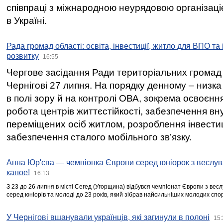
співпраці з міжнародною неурядовою організаціє
в Україні.
Рада громад області: освіта, інвестиції, житло для ВПО та
розвитку
16:55
Чергове засідання Ради територіальних громад 
Чернігові 27 липня. На порядку денному – низка
в полі зору й на контролі ОВА, зокрема освоєння
робота центрів життєстійкості, забезпечення вн
переміщених осіб житлом, розроблення інвестиц
забезпечення сталого мобільного зв’язку.
Анна Юр'єва — чемпіонка Європи серед юніорок з веслув
каное!
16:13
З 23 до 26 липня в місті Сегед (Угорщина) відбувся чемпіонат Європи з вес
серед юніорів та молоді до 23 років, який зібрав найсильніших молодих спо
У Чернігові вшанували українців, які загинули в полоні
15: