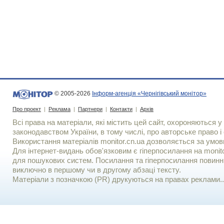
© 2005-2026
Інформ-агенція «Чернігівський монітор»
Про проект
|
Реклама
|
Партнери
|
Контакти
|
Архів
Всі права на матеріали, які містить цей сайт, охороняються у 
законодавством України, в тому числі, про авторське право і 
Використання матерiалiв monitor.cn.ua дозволяється за умов
Для iнтернет-видань обов'язковим є гiперпосилання на monito
для пошукових систем. Посилання та гіперпосилання повинні
виключно в першому чи в другому абзаці тексту.
Матеріали з позначкою (PR) друкуються на правах реклами..