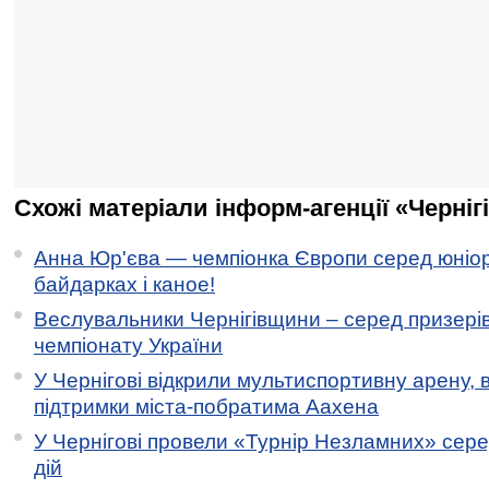
Схожі матеріали інформ-агенції «Черніг
Анна Юр'єва — чемпіонка Європи серед юніор
байдарках і каное!
Веслувальники Чернігівщини – серед призері
чемпіонату України
У Чернігові відкрили мультиспортивну арену, 
підтримки міста-побратима Аахена
У Чернігові провели «Турнір Незламних» сере
дій