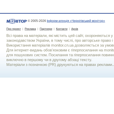
© 2005-2026
Інформ-агенція «Чернігівський монітор»
Про проект
|
Реклама
|
Партнери
|
Контакти
|
Архів
Всі права на матеріали, які містить цей сайт, охороняються у 
законодавством України, в тому числі, про авторське право і 
Використання матерiалiв monitor.cn.ua дозволяється за умов
Для iнтернет-видань обов'язковим є гiперпосилання на monito
для пошукових систем. Посилання та гіперпосилання повинні
виключно в першому чи в другому абзаці тексту.
Матеріали з позначкою (PR) друкуються на правах реклами..