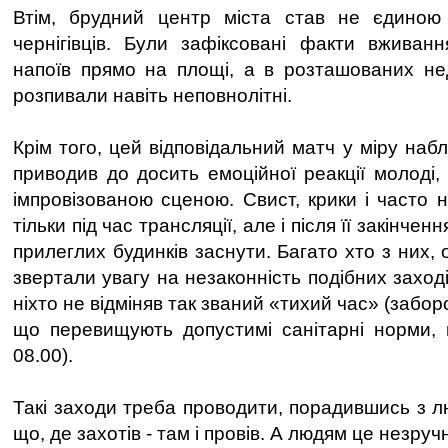
Втім, брудний центр міста став не єдиною
чернігівців. Були зафіксовані факти вживан
напоїв прямо на площі, а в розташованих не
розпивали навіть неповнолітні.
Крім того, цей відповідальний матч у міру наб
приводив до досить емоційної реакції молоді,
імпровізованою сценою. Свист, крики і часто 
тільки під час трансляції, але і після її закінче
прилеглих будинків заснути. Багато хто з них,
звертали увагу на незаконність подібних заході
ніхто не відміняв так званий «тихий час» (забо
що перевищують допустимі санітарні норми, 
08.00).
Такі заходи треба проводити, порадившись з л
що, де захотів - там і провів. А людям це незручн