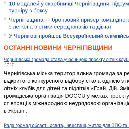
10 медалей у скарбничці Чернігівщини: підсу
турніру з боксу
Чернігівщина — бронзовий призер командного
з легкої атлетики серед юнаків та дівчат
У Чернігові пройшов Всеукраїнський олімпійс
ОСТАННІ НОВИНИ ЧЕРНІГІВЩИНИ
Чернігівська громада стала учасницею проєкту літніх клуб
17:17
Чернігівська міська територіальна громада за 
відкритого конкурсного відбору стала однією з
літніх клубів для дітей та підлітків «Грай. Дій. З
громадська організація DOCCU у межах проєкту 
співпраці з міжнародною неурядовою організаціє
в Україні.
Рада громад області: освіта, інвестиції, житло для ВПО та