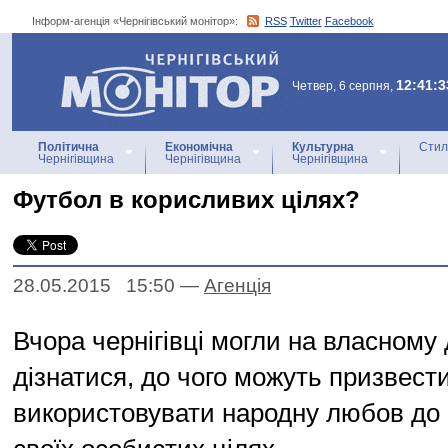
Інформ-агенція «Чернігівський монітор»:
RSS
Twitter
Facebook
Інформ-агенція
«Чернігівський монітор»
12:41:3
Четвер, 6 серпня,
Політична
Економічна
Культурна
Стил
Чернігівщина
Чернігівщина
Чернігівщина
Футбол в корисливих цілях?
28.05.2015 15:50
—
Агенцiя
Вчора чернігівці могли на власному 
дізнатися, до чого можуть призвест
використовувати народну любов до