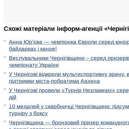
Схожі матеріали інформ-агенції «Черніг
Анна Юр'єва — чемпіонка Європи серед юніор
байдарках і каное!
Веслувальники Чернігівщини – серед призері
чемпіонату України
У Чернігові відкрили мультиспортивну арену, 
підтримки міста-побратима Аахена
У Чернігові провели «Турнір Незламних» сере
дій
10 медалей у скарбничці Чернігівщини: підсу
турніру з боксу
Чернігівщина — бронзовий призер командного