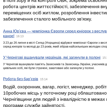
в полі зору й на контролі ОВА, зокрема освоєння
робота центрів життєстійкості, забезпечення вн
переміщених осіб житлом, розроблення інвестиц
забезпечення сталого мобільного зв’язку.
Анна Юр'єва — чемпіонка Європи серед юніорок з веслув
каное!
16:13
З 23 до 26 липня в місті Сегед (Угорщина) відбувся чемпіонат Європи з вес
серед юніорів та молоді до 23 років, який зібрав найсильніших молодих спо
У Чернігові вшанували українців, які загинули в полоні
15:
У Чернігові вшанували пам’ять Захисників та Захисниць України, учасників
цивільних осіб, які були страчені, закатовані або загинули у полоні.
Робота без бар’єрів
15:14
Водій, охоронник, вагар, логіст, менеджер, робі
10робочих місць у поточному році облаштован
Чернігівщини для людей з інвалідністю в межах
програми служби зайнятості.