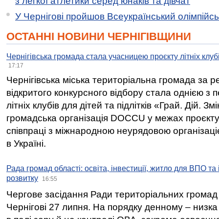
з легкої атлетики серед юнаків та дівчат
У Чернігові пройшов Всеукраїнський олімпійс
ОСТАННІ НОВИНИ ЧЕРНІГІВЩИНИ
Чернігівська громада стала учасницею проєкту літніх клуб
17:17
Чернігівська міська територіальна громада за 
відкритого конкурсного відбору стала однією з
літніх клубів для дітей та підлітків «Грай. Дій. З
громадська організація DOCCU у межах проєкту 
співпраці з міжнародною неурядовою організаціє
в Україні.
Рада громад області: освіта, інвестиції, житло для ВПО та
розвитку
16:55
Чергове засідання Ради територіальних громад 
Чернігові 27 липня. На порядку денному – низка