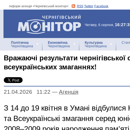
Інформ-агенція «Чернігівський монітор»:
RSS
Twitter
Facebook
Інформ-агенція
«Чернігівський монітор»
16:27:3
Четвер, 6 серпня,
Політична
Економічна
Культурна
Стил
Чернігівщина
Чернігівщина
Чернігівщина
Вражаючі результати чернігівської
всеукраїнських змаганнях!
21.04.2026 11:22
—
Агенцiя
З 14 до 19 квітня в Умані відбулися
та Всеукраїнські змагання серед юні
2008–2009 років народження пам’яті