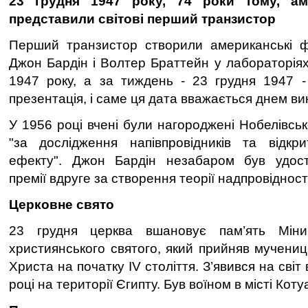
23 грудня 1947 року, 74 роки тому, ам
представили світові перший транзистор
Перший транзистор створили американські фі
Джон Бардін і Волтер Браттейн у лабораторіях
1947 року, а за тиждень - 23 грудня 1947 -
презентація, і саме ця дата вважається днем в
У 1956 році вчені були нагороджені Нобелівсь
"за дослідження напівпровідників та відкри
ефекту". Джон Бардін незабаром був удост
премії вдруге за створення теорії надпровідності
Церковне свято
23 грудня церква вшановує пам’ять Мін
християнського святого, який прийняв мучениц
Христа на початку IV століття. З’явився на сві
році на території Єгипту. Був воїном в місті Котуа