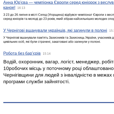
Анна Юр'єва — чемпіонка Європи серед юніорок з веслув
каное!
16:13
З 23 до 26 липня в місті Сегед (Угорщина) відбувся чемпіонат Європи з вес
серед юніорів та молоді до 23 років, який зібрав найсильніших молодих спо
У Чернігові вшанували українців, які загинули в полоні
15:
У Чернігові вшанували пам’ять Захисників та Захисниць України, учасників
цивільних осіб, які були страчені, закатовані або загинули у полоні.
Робота без бар’єрів
15:14
Водій, охоронник, вагар, логіст, менеджер, робі
10робочих місць у поточному році облаштован
Чернігівщини для людей з інвалідністю в межах
програми служби зайнятості.