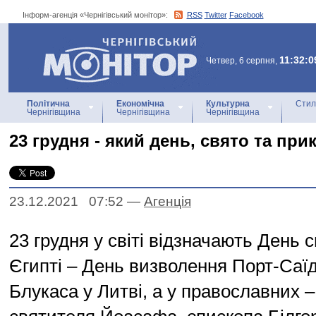
Інформ-агенція «Чернігівський монітор»:
RSS
Twitter
Facebook
Інформ-агенція
«Чернігівський монітор»
11:32:0
Четвер, 6 серпня,
Політична
Економічна
Культурна
Стил
Чернігівщина
Чернігівщина
Чернігівщина
23 грудня - який день, свято та при
23.12.2021 07:52
—
Агенцiя
23 грудня у світі відзначають День 
Єгипті – День визволення Порт-Саїд
Блукаса у Литві, а у православних –