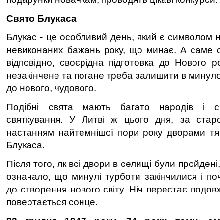
Свято Блукаса
Блукас - це особливий день, який є символом н
невиконаних бажань року, що минає. А саме 
відповідно, своєрідна підготовка до Нового р
незакінчене та погане треба залишити в минул
до нового, чудового.
Подібні свята мають багато народів і св
святкування. У Литві ж цього дня, за стар
настанням найтемнішої пори року дворами тя
Блукаса.
Після того, як всі двори в селищі були пройден
означало, що минулі турботи закінчилися і по
до створення нового світу. Ніч перестає подов
повертається сонце.