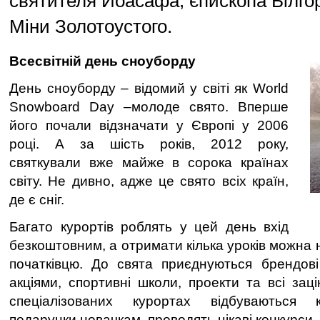
святителя Йоасафа, єпископа Білго
Міни Золотоустого.
Всесвітній день сноуборду
День сноуборду – відомий у світі як World
Snowboard Day –молоде свято. Вперше
його почали відзначати у Європі у 2006
році. А за шість років, 2012 року,
святкували вже майже в сорока країнах
світу. Не дивно, адже це свято всіх країн,
де є сніг.
Багато курортів роблять у цей день вхід
безкоштовним, а отримати кілька уроків можна 
початківцю. До свята приєднуються брендові
акціями, спортивні школи, проекти та всі заці
спеціалізованих курортах відбуваються 
подарунки новачкам, проводять цікаві конкурси.