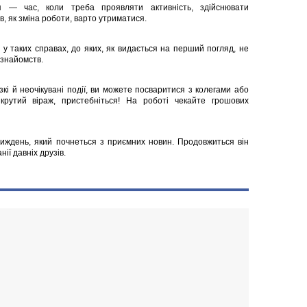
я — час, коли треба проявляти активнiсть, здiйснювати
в, як змiна роботи, варто утриматися.
 у таких справах, до яких, як видається на перший погляд, не
 знайомств.
зкi й неочiкуванi подiї, ви можете посваритися з колегами або
крутий вiраж, пристебнiться! На роботi чекайте грошових
тиждень, який почнеться з приємних новин. Продовжиться вiн
iї давнiх друзiв.