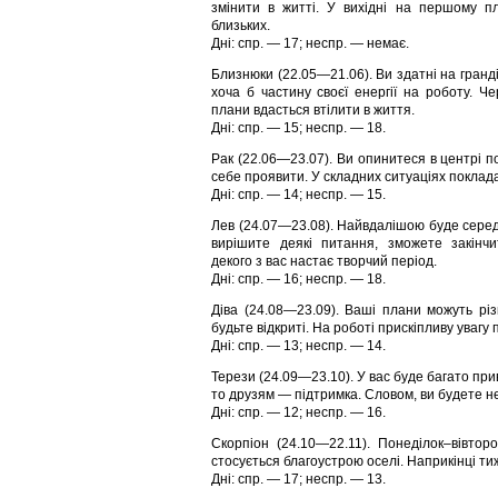
змiнити в життi. У вихiднi на першому п
близьких.
Дні: спр. — 17; неспр. — немає.
Близнюки (22.05—21.06). Ви здатнi на гранд
хоча б частину своєї енергiї на роботу. Че
плани вдасться втiлити в життя.
Дні: спр. — 15; неспр. — 18.
Рак (22.06—23.07). Ви опинитеся в центрi по
себе проявити. У складних ситуацiях поклада
Дні: спр. — 14; неспр. — 15.
Лев (24.07—23.08). Найвдалiшою буде сере
вирiшите деякi питання, зможете закiнч
декого з вас настає творчий перiод.
Дні: спр. — 16; неспр. — 18.
Діва (24.08—23.09). Вашi плани можуть рi
будьте вiдкритi. На роботi прискiпливу увагу
Дні: спр. — 13; неспр. — 14.
Терези (24.09—23.10). У вас буде багато прив
то друзям — пiдтримка. Словом, ви будете не
Дні: спр. — 12; неспр. — 16.
Скорпіон (24.10—22.11). Понедiлок–вiвто
стосується благоустрою оселi. Наприкiнцi тиж
Дні: спр. — 17; неспр. — 13.