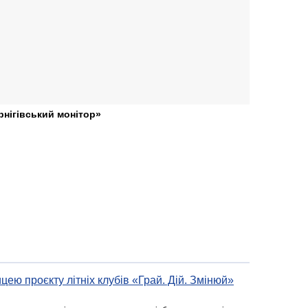
рнігівський монітор»
цею проєкту літніх клубів «Грай. Дій. Змінюй»