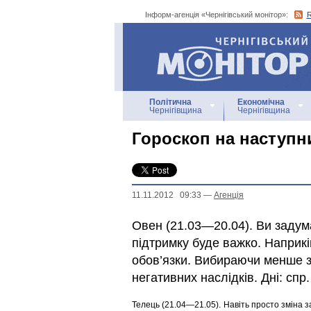
Інформ-агенція «Чернігівський монітор»:
Інформ-агенція
«Чернігівський монітор»
Політична
Економічна
Чернігівщина
Чернігівщина
Гороскоп на наступни
11.11.2012 09:33
—
Агенцiя
Овен (21.03—20.04). Ви задум
підтримку буде важко. Наприк
обов’язки. Вибираючи менше з
негативних наслідків. Дні: спр
Телець (21.04—21.05). Навiть просто змiна з