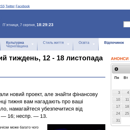
RSS
Twitter
Facebook
18:29:23
П`ятниця, 7 серпня,
Культурна
Стиль життя
Освіта
Відпочинок
Чернігівщина
й тиждень, 12 - 18 листопада
АНОНСИ 
Пн
Вт
3
4
али новий проект, але знайти фінансову
10
11
iнцi тижня вам нагадають про вашi
17
18
ло, намагайтеся убезпечитися від
24
25
. — 16; неспр. — 13.
31
ачiски може багато чого