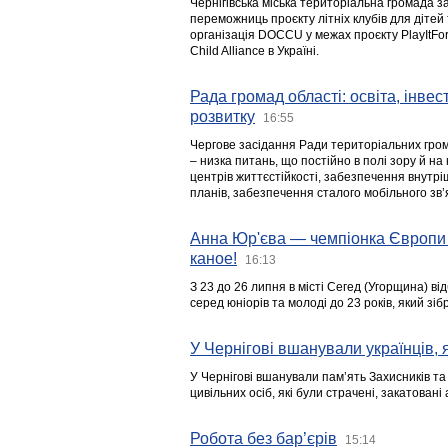
Чернігівська міська територіальна громада з
переможниць проєкту літніх клубів для дітей 
організація DOCCU у межах проєкту PlayItFo
Child Alliance в Україні.
Рада громад області: освіта, інве
розвитку
16:55
Чергове засідання Ради територіальних гром
– низка питань, що постійно в полі зору й на
центрів життєстійкості, забезпечення внутр
планів, забезпечення сталого мобільного зв’я
Анна Юр'єва — чемпіонка Європи 
каное!
16:13
З 23 до 26 липня в місті Сегед (Угорщина) в
серед юніорів та молоді до 23 років, який з
У Чернігові вшанували українців, я
У Чернігові вшанували пам’ять Захисників т
цивільних осіб, які були страчені, закатовані
Робота без бар’єрів
15:14