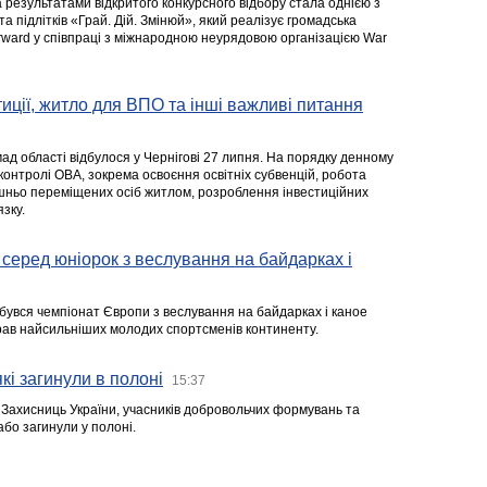
а результатами відкритого конкурсного відбору стала однією з
та підлітків «Грай. Дій. Змінюй», який реалізує громадська
rward у співпраці з міжнародною неурядовою організацією War
стиції, житло для ВПО та інші важливі питання
ад області відбулося у Чернігові 27 липня. На порядку денному
 контролі ОВА, зокрема освоєння освітніх субвенцій, робота
ішньо переміщених осіб житлом, розроблення інвестиційних
зку.
серед юніорок з веслування на байдарках і
ідбувся чемпіонат Європи з веслування на байдарках і каное
ібрав найсильніших молодих спортсменів континенту.
кі загинули в полоні
15:37
а Захисниць України, учасників добровольчих формувань та
 або загинули у полоні.