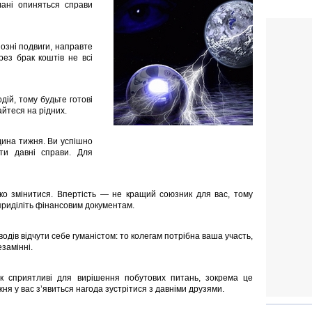
ланi опиняться справи
iознi подвиги, направте
рез брак коштiв не всi
дiй, тому будьте готовi
йтеся на рiдних.
дина тижня. Ви успiшно
ити давнi справи. Для
зко змiнитися. Впертiсть — не кращий союзник для вас, тому
 придiлiть фiнансовим документам.
одiв вiдчути себе гуманiстом: то колегам потрiбна ваша участь,
замiннi.
рок сприятливi для вирiшення побутових питань, зокрема це
ня у вас з’явиться нагода зустрiтися з давнiми друзями.