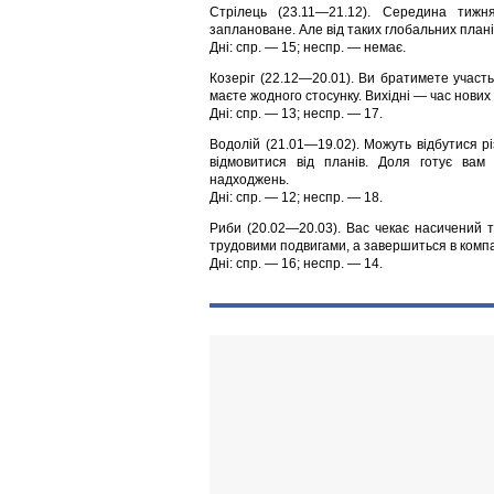
Стрілець (23.11—21.12). Середина тижн
заплановане. Але вiд таких глобальних планi
Дні: спр. — 15; неспр. — немає.
Козеріг (22.12—20.01). Ви братимете участь
маєте жодного стосунку. Вихiднi — час нових
Дні: спр. — 13; неспр. — 17.
Водолій (21.01—19.02). Можуть вiдбутися рi
вiдмовитися вiд планiв. Доля готує вам 
надходжень.
Дні: спр. — 12; неспр. — 18.
Риби (20.02—20.03). Вас чекає насичений 
трудовими подвигами, а завершиться в компан
Дні: спр. — 16; неспр. — 14.