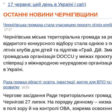
17 червня: цей день в Україні і світі
ОСТАННІ НОВИНИ ЧЕРНІГІВЩИНИ
Чернігівська громада стала учасницею проєкту літніх клуб
17:17
Чернігівська міська територіальна громада за 
відкритого конкурсного відбору стала однією з
літніх клубів для дітей та підлітків «Грай. Дій. З
громадська організація DOCCU у межах проєкту 
співпраці з міжнародною неурядовою організаціє
в Україні.
Рада громад області: освіта, інвестиції, житло для ВПО та
розвитку
16:55
Чергове засідання Ради територіальних громад 
Чернігові 27 липня. На порядку денному – низка
в полі зору й на контролі ОВА, зокрема освоєння