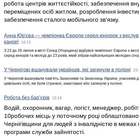
робота центрів життєстійкості, забезпечення вн
переміщених осіб житлом, розроблення інвестиц
забезпечення сталого мобільного зв’язку.
Анна Юр'єва — чемпіонка Європи серед юніорок з веслув
каное!
16:13
З 23 до 26 липня в місті Сегед (Угорщина) відбувся чемпіонат Європи з вес
серед юніорів та молоді до 23 років, який зібрав найсильніших молодих спо
У Чернігові вшанували українців, які загинули в полоні
15:
У Чернігові вшанували пам’ять Захисників та Захисниць України, учасників
цивільних осіб, які були страчені, закатовані або загинули у полоні.
Робота без бар’єрів
15:14
Водій, охоронник, вагар, логіст, менеджер, робі
10робочих місць у поточному році облаштован
Чернігівщини для людей з інвалідністю в межах
програми служби зайнятості.