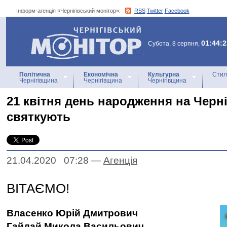
Інформ-агенція «Чернігівський монітор»:
RSS
Twitter
Facebook
Інформ-агенція
«Чернігівський монітор»
01:44:2
Субота, 8 серпня,
Політична
Економічна
Культурна
Стил
Чернігівщина
Чернігівщина
Чернігівщина
21 квітня день народження на Черн
святкують
21.04.2020 07:28
—
Агенцiя
ВІТАЄМО!
Власенко Юрій Дмитрович
Гайдай Микола Васильович