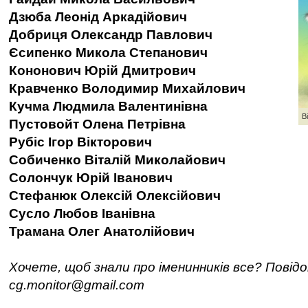
Дзюба Леонід Аркадійович
Добриця Олександр Павлович
Єсипенко Микола Степанович
Кононович Юрій Дмитрович
Кравченко Володимир Михайлович
Кучма Людмила Валентинівна
В
Пустовойт Олена Петрівна
Рубіс Ігор Вікторович
Собиченко Віталій Миколайович
Солончук Юрій Іванович
Стефанюк Олексій Олексійович
Сусло Любов Іванівна
Трамана Олег Анатолійович
Хочете, щоб знали про іменинників все? Повід
cg.monitor@gmail.com