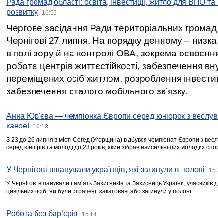
Рада громад області: освіта, інвестиції, житло для ВПО та
розвитку
16:55
Чергове засідання Ради територіальних громад 
Чернігові 27 липня. На порядку денному – низка
в полі зору й на контролі ОВА, зокрема освоєння
робота центрів життєстійкості, забезпечення вн
переміщених осіб житлом, розроблення інвестиц
забезпечення сталого мобільного зв’язку.
Анна Юр'єва — чемпіонка Європи серед юніорок з веслув
каное!
16:13
З 23 до 26 липня в місті Сегед (Угорщина) відбувся чемпіонат Європи з вес
серед юніорів та молоді до 23 років, який зібрав найсильніших молодих спо
У Чернігові вшанували українців, які загинули в полоні
15:
У Чернігові вшанували пам’ять Захисників та Захисниць України, учасників
цивільних осіб, які були страчені, закатовані або загинули у полоні.
Робота без бар’єрів
15:14