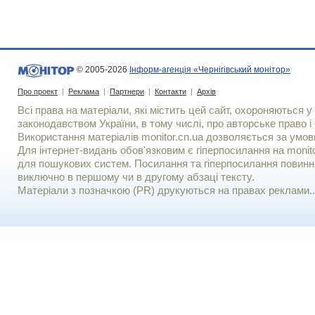
© 2005-2026
Інформ-агенція «Чернігівський монітор»
Про проект
|
Реклама
|
Партнери
|
Контакти
|
Архів
Всі права на матеріали, які містить цей сайт, охороняються у 
законодавством України, в тому числі, про авторське право і 
Використання матерiалiв monitor.cn.ua дозволяється за умов
Для iнтернет-видань обов'язковим є гiперпосилання на monito
для пошукових систем. Посилання та гіперпосилання повинні
виключно в першому чи в другому абзаці тексту.
Матеріали з позначкою (PR) друкуються на правах реклами..