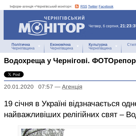
Інформ-агенція «Чернігівський монітор»:
RSS
Twitter
Facebook
Інформ-агенція
«Чернігівський монітор»
21:23:3
Четвер, 6 серпня,
Політична
Економічна
Культурна
Стил
Чернігівщина
Чернігівщина
Чернігівщина
Водохреща у Чернігові. ФОТОрепор
20.01.2020 07:57
—
Агенцiя
19 січня в Україні відзначається одне
найважливіших релігійних свят – В