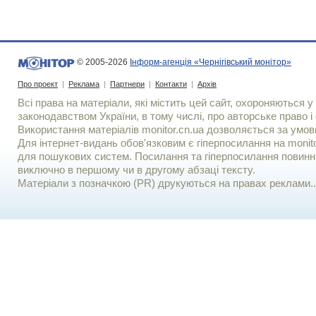
© 2005-2026
Інформ-агенція «Чернігівський монітор»
Про проект
|
Реклама
|
Партнери
|
Контакти
|
Архів
Всі права на матеріали, які містить цей сайт, охороняються у 
законодавством України, в тому числі, про авторське право і 
Використання матерiалiв monitor.cn.ua дозволяється за умов
Для iнтернет-видань обов'язковим є гiперпосилання на monito
для пошукових систем. Посилання та гіперпосилання повинні
виключно в першому чи в другому абзаці тексту.
Матеріали з позначкою (PR) друкуються на правах реклами..