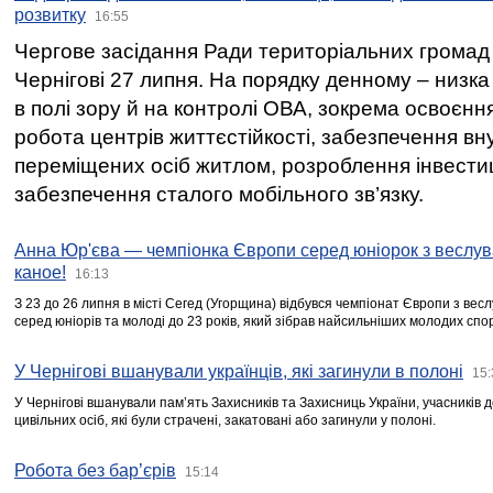
розвитку
16:55
Чергове засідання Ради територіальних громад 
Чернігові 27 липня. На порядку денному – низка
в полі зору й на контролі ОВА, зокрема освоєння
робота центрів життєстійкості, забезпечення вн
переміщених осіб житлом, розроблення інвестиц
забезпечення сталого мобільного зв’язку.
Анна Юр'єва — чемпіонка Європи серед юніорок з веслув
каное!
16:13
З 23 до 26 липня в місті Сегед (Угорщина) відбувся чемпіонат Європи з вес
серед юніорів та молоді до 23 років, який зібрав найсильніших молодих спо
У Чернігові вшанували українців, які загинули в полоні
15:
У Чернігові вшанували пам’ять Захисників та Захисниць України, учасників
цивільних осіб, які були страчені, закатовані або загинули у полоні.
Робота без бар’єрів
15:14