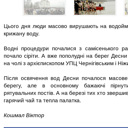
Цього дня люди масово вирушають на водойми
крижану воду.
Водні процедури почалися з самісенького ра
почало сіріти. А вже пополудні на берег Десни
на чолі з архієпископом УПЦ Чернігівським і Ні
Після освячення вод Десни почалося масове
берегу, але в основному бажаючі пірну
рятувальних постів. А на березі тих хто зверши
гарячий чай та тепла палатка.
Кошмал Віктор