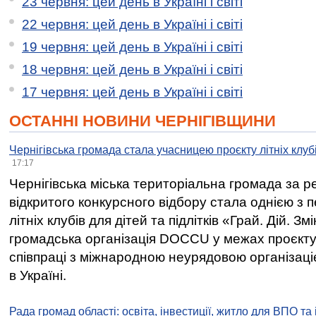
23 червня: цей день в Україні і світі
22 червня: цей день в Україні і світі
19 червня: цей день в Україні і світі
18 червня: цей день в Україні і світі
17 червня: цей день в Україні і світі
ОСТАННІ НОВИНИ ЧЕРНІГІВЩИНИ
Чернігівська громада стала учасницею проєкту літніх клуб
17:17
Чернігівська міська територіальна громада за 
відкритого конкурсного відбору стала однією з
літніх клубів для дітей та підлітків «Грай. Дій. З
громадська організація DOCCU у межах проєкту 
співпраці з міжнародною неурядовою організаціє
в Україні.
Рада громад області: освіта, інвестиції, житло для ВПО та