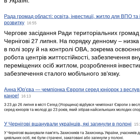
в Україні.
Рада громад області: освіта, інвестиції, житло для ВПО та
розвитку
16:55
Чергове засідання Ради територіальних громад 
Чернігові 27 липня. На порядку денному – низка
в полі зору й на контролі ОВА, зокрема освоєння
робота центрів життєстійкості, забезпечення вн
переміщених осіб житлом, розроблення інвестиц
забезпечення сталого мобільного зв’язку.
Анна Юр'єва — чемпіонка Європи серед юніорок з веслув
каное!
16:13
З 23 до 26 липня в місті Сегед (Угорщина) відбувся чемпіонат Європи з вес
серед юніорів та молоді до 23 років, який зібрав найсильніших молодих спо
У Чернігові вшанували українців, які загинули в полоні
15:
У Чернігові вшанували пам’ять Захисників та Захисниць України, учасників
цивільних осіб, які були страчені, закатовані або загинули у полоні.