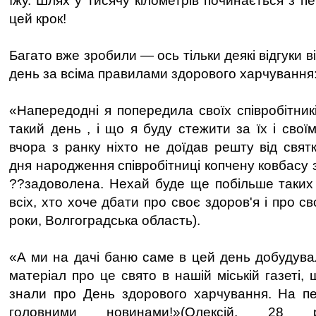
їжу. Шлях у тисячу кілометрів починається з пе
цей крок!
Багато вже зробили — ось тільки деякі відгуки ві
день за всіма правилами здорового харчування
«Напередодні я попередила своїх співробітникі
такий день , і що я буду стежити за їх і сво
вчора з ранку ніхто не доїдав решту від свят
дня народження співробітниці копчену ковбасу 
??задоволена. Нехай буде ще побільше таких 
всіх, хто хоче дбати про своє здоров'я і про с
роки, Волгоградська область).
«А ми на дачі баню саме в цей день добудува
матеріал про це свято в нашій міській газеті
знали про День здорового харчування. На пе
головними новинами!»(Олексій, 28 ро