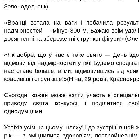
Зеленодольськ).
«Вранці встала на ваги і побачила результ
надмірностей — мінус 300 м. Бажаю всім удачі і
досягненні та збереженні стрункої фігури!»(Олен
«Як добре, що у нас є таке свято — День здо
відмови від надмірностей у їжі! Будемо сподіва
нас стане більше, а ми, відмовившись від уся
красивіші і стрункіше!»(Ніна, 29 років, Краснояр
Сьогодні кожен може взяти участь в спеціаль
приводу свята конкурсі, і поділитися св
однодумцями.
Успіхів усім на цьому шляху! І до зустрічі в цей
рік — з зміцнилися здоров'ям, постройневшім 