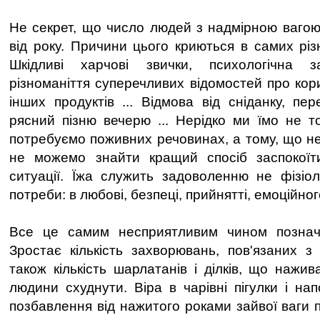
Не секрет, що число людей з надмірною вагою 
від року. Причини цього криються в самих різ
Шкідливі харчові звички, психологічна з
різноманіття суперечливих відомостей про кор
інших продуктів ... Відмова від сніданку, пер
рясний пізню вечерю ... Нерідко ми їмо не т
потребуємо поживних речовинах, а тому, що не
не можемо знайти кращий спосіб заспокоїт
ситуації. Їжа служить задоволенню не фізіоло
потреби: в любові, безпеці, прийнятті, емоційно
Все це самим несприятливим чином познача
Зростає кількість захворювань, пов'язаних з
також кількість шарлатанів і ділків, що нажи
людини схуднути. Віра в чарівні пігулки і нап
позбавлення від нажитого роками зайвої ваги 