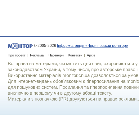
© 2005-2026
Інформ-агенція «Чернігівський монітор»
Про проект
|
Реклама
|
Партнери
|
Контакти
|
Архів
Всі права на матеріали, які містить цей сайт, охороняються у 
законодавством України, в тому числі, про авторське право і 
Використання матерiалiв monitor.cn.ua дозволяється за умов
Для iнтернет-видань обов'язковим є гiперпосилання на monito
для пошукових систем. Посилання та гіперпосилання повинні
виключно в першому чи в другому абзаці тексту.
Матеріали з позначкою (PR) друкуються на правах реклами..