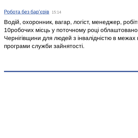
Робота без бар’єрів
15:14
Водій, охоронник, вагар, логіст, менеджер, робі
10робочих місць у поточному році облаштован
Чернігівщини для людей з інвалідністю в межах
програми служби зайнятості.