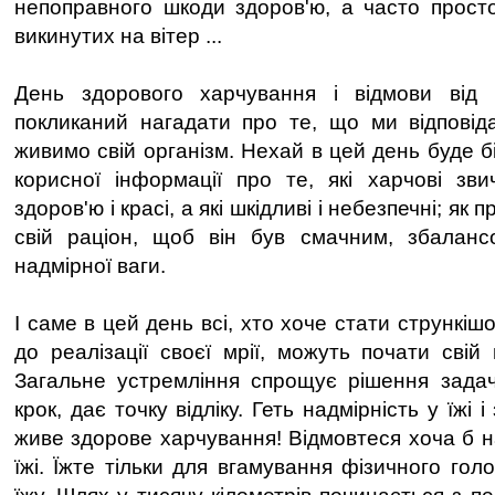
непоправного шкоди здоров'ю, а часто прост
викинутих на вітер ...
День здорового харчування і відмови від 
покликаний нагадати про те, що ми відповід
живимо свій організм. Нехай в цей день буде б
корисної інформації про те, які харчові зв
здоров'ю і красі, а які шкідливі і небезпечні; як
свій раціон, щоб він був смачним, збаланс
надмірної ваги.
І саме в цей день всі, хто хоче стати стрункіш
до реалізації своєї мрії, можуть почати свій
Загальне устремління спрощує рішення задач
крок, дає точку відліку. Геть надмірність у їжі і
живе здорове харчування! Відмовтеся хоча б на
їжі. Їжте тільки для вгамування фізичного голо