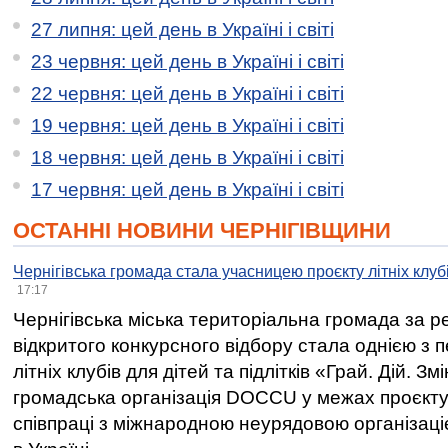
27 липня: цей день в Україні і світі
23 червня: цей день в Україні і світі
22 червня: цей день в Україні і світі
19 червня: цей день в Україні і світі
18 червня: цей день в Україні і світі
17 червня: цей день в Україні і світі
ОСТАННІ НОВИНИ ЧЕРНІГІВЩИНИ
Чернігівська громада стала учасницею проєкту літніх клуб
17:17
Чернігівська міська територіальна громада за 
відкритого конкурсного відбору стала однією з
літніх клубів для дітей та підлітків «Грай. Дій. З
громадська організація DOCCU у межах проєкту 
співпраці з міжнародною неурядовою організаціє