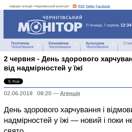
Інформ-агенція «Чернігівський монітор»:
RSS
Twitter
Facebook
Інформ-агенція
«Чернігівський монітор»
12:34
П`ятниця, 7 серпня,
Політична
Економічна
Культурна
Стил
Чернігівщина
Чернігівщина
Чернігівщина
2 червня - День здорового харчува
від надмірностей у їжі
02.06.2018 08:20
—
Агенцiя
День здорового харчування і відмов
надмірностей у їжі — новий і поки н
свято.