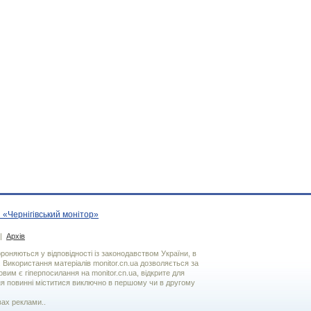
 «Чернігівський монітор»
|
Архів
хороняються у відповідності із законодавством України, в
. Використання матерiалiв monitor.cn.ua дозволяється за
вим є гiперпосилання на monitor.cn.ua, відкрите для
я повинні міститися виключно в першому чи в другому
вах реклами..