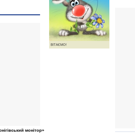
ВІТАЄМО!
рнігівський монітор»