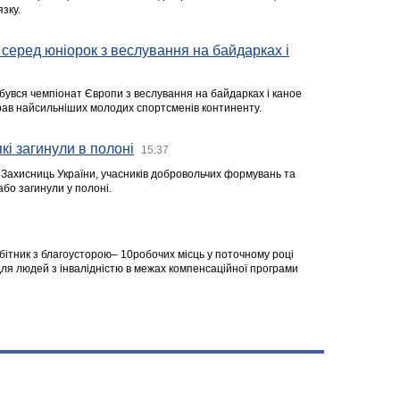
зку.
серед юніорок з веслування на байдарках і
ідбувся чемпіонат Європи з веслування на байдарках і каное
ібрав найсильніших молодих спортсменів континенту.
кі загинули в полоні
15:37
а Захисниць України, учасників добровольчих формувань та
 або загинули у полоні.
робітник з благоусторою– 10робочих місць у поточному році
я людей з інвалідністю в межах компенсаційної програми