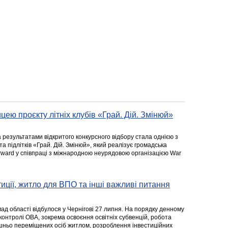
цею проєкту літніх клубів «Грай. Дій. Змінюй»
а результатами відкритого конкурсного відбору стала однією з
та підлітків «Грай. Дій. Змінюй», який реалізує громадська
rward у співпраці з міжнародною неурядовою організацією War
стиції, житло для ВПО та інші важливі питання
ад області відбулося у Чернігові 27 липня. На порядку денному
 контролі ОВА, зокрема освоєння освітніх субвенцій, робота
ішньо переміщених осіб житлом, розроблення інвестиційних