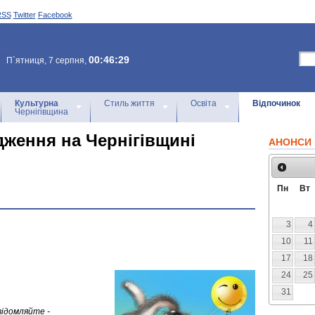
RSS
Twitter
Facebook
00:46:29
П`ятниця, 7 серпня,
Культурна
Стиль життя
Освіта
Відпочинок
Чернігівщина
дження на Чернігівщині
АНОНСИ 
Пн
Вт
3
4
10
11
17
18
24
25
31
відомляйте -