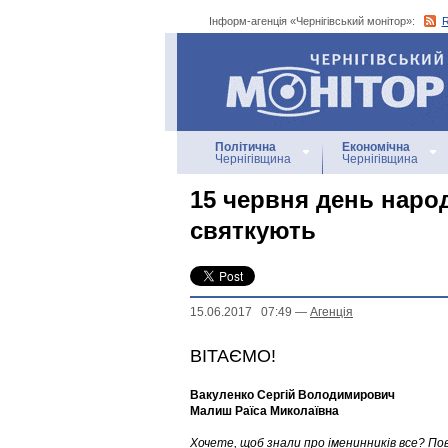
Інформ-агенція «Чернігівський монітор»:
Інформ-агенція
«Чернігівський монітор»
Політична
Економічна
Чернігівщина
Чернігівщина
15 червня день наро
святкують
15.06.2017 07:49
—
Агенцiя
ВІТАЄМО!
Вакуленко Сергій Володимирович
Малиш Раїса Миколаївна
Хочете, щоб знали про іменинників все? По