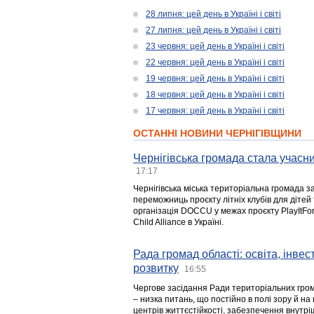
28 липня: цей день в Україні і світі
27 липня: цей день в Україні і світі
23 червня: цей день в Україні і світі
22 червня: цей день в Україні і світі
19 червня: цей день в Україні і світі
18 червня: цей день в Україні і світі
17 червня: цей день в Україні і світі
ОСТАННІ НОВИНИ ЧЕРНІГІВЩИНИ
Чернігівська громада стала учасни
17:17
Чернігівська міська територіальна громада з
переможниць проєкту літніх клубів для дітей 
організація DOCCU у межах проєкту PlayItFo
Child Alliance в Україні.
Рада громад області: освіта, інве
розвитку
16:55
Чергове засідання Ради територіальних гром
– низка питань, що постійно в полі зору й на
центрів життєстійкості, забезпечення внутр