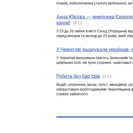
планів, забезпечення сталого мобільного зв’я
Анна Юр'єва — чемпіонка Європи 
каное!
16:13
З 23 до 26 липня в місті Сегед (Угорщина) в
серед юніорів та молоді до 23 років, який з
У Чернігові вшанували українців, я
У Чернігові вшанували пам’ять Захисників т
цивільних осіб, які були страчені, закатовані
Робота без бар’єрів
15:14
Водій, охоронник, вагар, логіст, менеджер, 
облаштовано роботодавцями Чернігівщини дл
служби зайнятості.