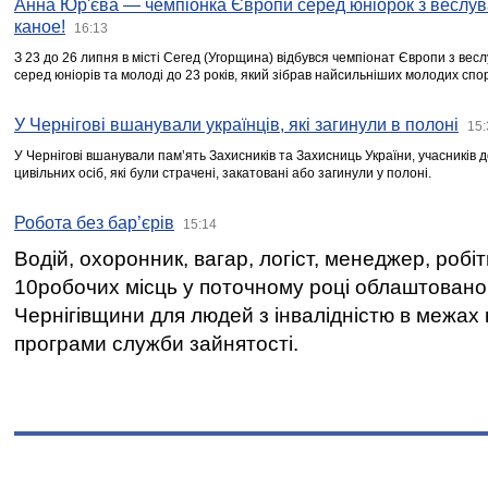
Анна Юр'єва — чемпіонка Європи серед юніорок з веслув
каное!
16:13
З 23 до 26 липня в місті Сегед (Угорщина) відбувся чемпіонат Європи з вес
серед юніорів та молоді до 23 років, який зібрав найсильніших молодих спо
У Чернігові вшанували українців, які загинули в полоні
15:
У Чернігові вшанували пам’ять Захисників та Захисниць України, учасників
цивільних осіб, які були страчені, закатовані або загинули у полоні.
Робота без бар’єрів
15:14
Водій, охоронник, вагар, логіст, менеджер, робі
10робочих місць у поточному році облаштован
Чернігівщини для людей з інвалідністю в межах
програми служби зайнятості.