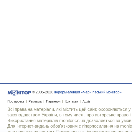
© 2005-2026
Інформ-агенція «Чернігівський монітор»
Про проект
|
Реклама
|
Партнери
|
Контакти
|
Архів
Всі права на матеріали, які містить цей сайт, охороняються у 
законодавством України, в тому числі, про авторське право і 
Використання матерiалiв monitor.cn.ua дозволяється за умов
Для iнтернет-видань обов'язковим є гiперпосилання на monito
для пошукових систем. Посилання та гіперпосилання повинні