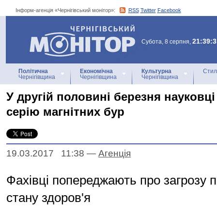
Інформ-агенція «Чернігівський монітор»:
RSS
Twitter
Facebook
Інформ-агенція
«Чернігівський монітор»
21:39:3
Субота, 8 серпня,
Політична
Економічна
Культурна
Стил
Чернігівщина
Чернігівщина
Чернігівщина
У другiй половинi березня науковц
серiю магнiтних бур
19.03.2017 11:38
—
Агенцiя
Фахiвцi попереджають про загрозу 
стану здоров'я