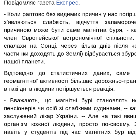
Повідомляє газета
Експрес
.
- Коли раптово без видимих причин у нас погiр
з'являються слабкiсть, вiдчуття запамороч
причиною може бути саме магнiтна буря, - к
член Європейської астрономiчної спiльнот
спалахи на Сонцi, через кiлька днiв пiсля ч
частинки доходять до Землi) вiдбувається збур
нашої планети.
Вiдповiдно до статистичних даних, саме 
геомагнiтної активностi бiльшає дорожньо-тра
в такi днi в людини погiршується реакцiя.
- Вважають, що магнiтнi бурi становлять 
пенсiонерiв чи осiб зi слабкими судинами, -- к
заслужений лiкар України. -- Але на такi яви
органiзм кожної людини, просто по-своєму. 
навiть у студентiв пiд час магнiтних бур вi