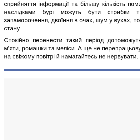
сприйняття iнформацiї та бiльшу кiлькiсть по
наслiдками бурi можуть бути стрибки ти
запаморочення, двоїння в очах, шум у вухах, п
стану.
Спокiйно перенести такий перiод допоможуть
м'яти, ромашки та мелiси. А ще не перепрацьов
на свiжому повiтрi й намагайтесь не нервувати.