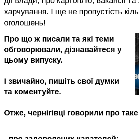
дії влади, про картоплю, вакансії та
харчування. І ще не пропустість кіл
оголошень!
Про що ж писали та які теми
обговорювали, дізнавайтеся у
цьому випуску.
І звичайно, пишіть свої думки
та коментуйте.
Отже, чернігівці говорили про таке
- про задоволених каратєлєй: