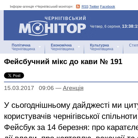
Інформ-агенція «Чернігівський монітор»:
RSS
Twitter
Facebook
Інформ-агенція
«Чернігівський монітор»
13:38:1
Четвер, 6 серпня,
Політична
Економічна
Культурна
Стил
Чернігівщина
Чернігівщина
Чернігівщина
Фейсбучний мікс до кави № 191
15.03.2017 09:06
—
Агенцiя
У сьогоднішньому дайджесті ми ци
користувачів чернігівської спільноти
Фейсбук за 14 березня: про каратєл