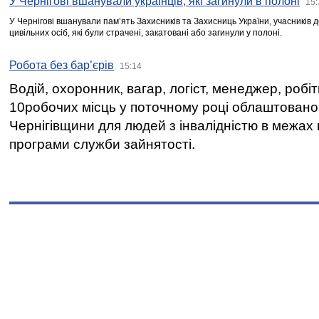
У Чернігові вшанували українців, які загинули в полоні
15:
У Чернігові вшанували пам’ять Захисників та Захисниць України, учасників
цивільних осіб, які були страчені, закатовані або загинули у полоні.
Робота без бар’єрів
15:14
Водій, охоронник, вагар, логіст, менеджер, робі
10робочих місць у поточному році облаштован
Чернігівщини для людей з інвалідністю в межах
програми служби зайнятості.