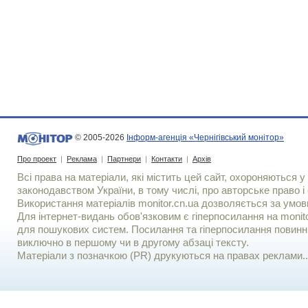
© 2005-2026
Інформ-агенція «Чернігівський монітор»
Про проект
|
Реклама
|
Партнери
|
Контакти
|
Архів
Всі права на матеріали, які містить цей сайт, охороняються у 
законодавством України, в тому числі, про авторське право і 
Використання матерiалiв monitor.cn.ua дозволяється за умов
Для iнтернет-видань обов'язковим є гiперпосилання на monito
для пошукових систем. Посилання та гіперпосилання повинні
виключно в першому чи в другому абзаці тексту.
Матеріали з позначкою (PR) друкуються на правах реклами..