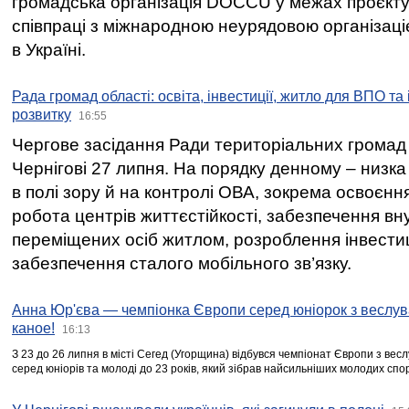
громадська організація DOCCU у межах проєкту 
співпраці з міжнародною неурядовою організаціє
в Україні.
Рада громад області: освіта, інвестиції, житло для ВПО та
розвитку
16:55
Чергове засідання Ради територіальних громад 
Чернігові 27 липня. На порядку денному – низка
в полі зору й на контролі ОВА, зокрема освоєння
робота центрів життєстійкості, забезпечення вн
переміщених осіб житлом, розроблення інвестиц
забезпечення сталого мобільного зв’язку.
Анна Юр'єва — чемпіонка Європи серед юніорок з веслув
каное!
16:13
З 23 до 26 липня в місті Сегед (Угорщина) відбувся чемпіонат Європи з вес
серед юніорів та молоді до 23 років, який зібрав найсильніших молодих спо