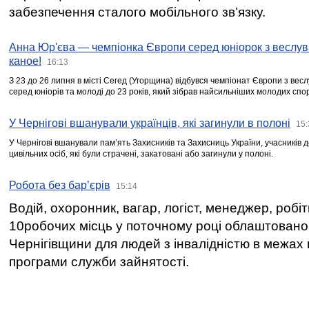
забезпечення сталого мобільного зв’язку.
Анна Юр'єва — чемпіонка Європи серед юніорок з веслув
каное!
16:13
З 23 до 26 липня в місті Сегед (Угорщина) відбувся чемпіонат Європи з вес
серед юніорів та молоді до 23 років, який зібрав найсильніших молодих спо
У Чернігові вшанували українців, які загинули в полоні
15:
У Чернігові вшанували пам’ять Захисників та Захисниць України, учасників
цивільних осіб, які були страчені, закатовані або загинули у полоні.
Робота без бар’єрів
15:14
Водій, охоронник, вагар, логіст, менеджер, робі
10робочих місць у поточному році облаштован
Чернігівщини для людей з інвалідністю в межах
програми служби зайнятості.