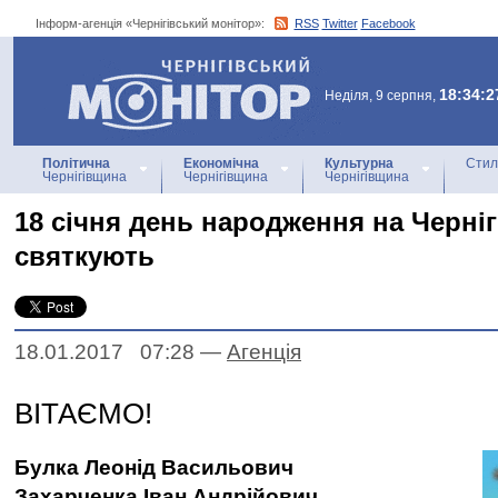
Інформ-агенція «Чернігівський монітор»:
RSS
Twitter
Facebook
Інформ-агенція
«Чернігівський монітор»
18:34:2
Неділя, 9 серпня,
Політична
Економічна
Культурна
Стил
Чернігівщина
Чернігівщина
Чернігівщина
18 січня день народження на Черні
святкують
18.01.2017 07:28
—
Агенцiя
ВІТАЄМО!
Булка Леонід Васильович
Захарченка Іван Андрійович