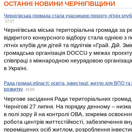
ОСТАННІ НОВИНИ ЧЕРНІГІВЩИНИ
Чернігівська громада стала учасницею проєкту літніх клуб
17:17
Чернігівська міська територіальна громада за 
відкритого конкурсного відбору стала однією з
літніх клубів для дітей та підлітків «Грай. Дій. З
громадська організація DOCCU у межах проєкту 
співпраці з міжнародною неурядовою організаціє
в Україні.
Рада громад області: освіта, інвестиції, житло для ВПО та
розвитку
16:55
Чергове засідання Ради територіальних громад 
Чернігові 27 липня. На порядку денному – низка
в полі зору й на контролі ОВА, зокрема освоєння
робота центрів життєстійкості, забезпечення вн
переміщених осіб житлом, розроблення інвестиц