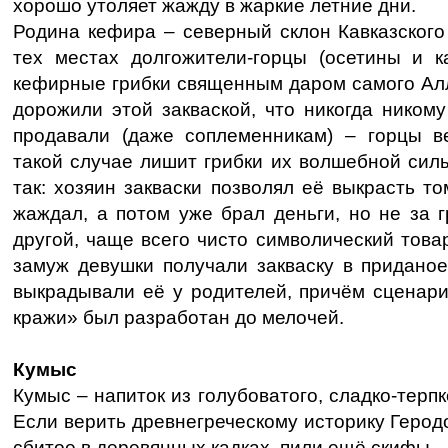
хорошо утоляет жажду в жаркие летние дни.
Родина кефира – северный склон Кавказского
тех местах долгожители-горцы (осетины и к
кефирные грибки священным даром самого Алл
дорожили этой закваской, что никогда ником
продавали (даже соплеменникам) – горцы в
такой случае лишит грибки их волшебной сил
так: хозяин закваски позволял её выкрасть то
жаждал, а потом уже брал деньги, но не за гр
другой, чаще всего чисто символический тов
замуж девушки получали закваску в приданое
выкрадывали её у родителей, причём сценари
кражи» был разработан до мелочей.
Кумыс
Кумыс – напиток из голубоватого, сладко-терп
Если верить древнегреческому историку Геродо
сбитое в деревянных кадках, пили ещё скифы.