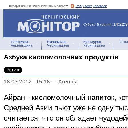
Інформ-агенція «Чернігівський монітор»:
RSS
Twitter
Facebook
Інформ-агенція
«Чернігівський монітор»
14:22:3
Субота, 8 серпня,
Політична
Економічна
Культурна
Стил
Чернігівщина
Чернігівщина
Чернігівщина
Азбука кисломолочних продуктів
18.03.2012 15:18
—
Агенцiя
Айран - кисломолочный напиток, ко
Средней Азии пьют уже не одну тыс
считается, что он обладает чудоде