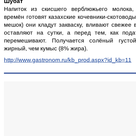
Шубат
Напиток из скисшего верблюжьего молока,
времён готовят казахские кочевники-скотоводы
мешок) они кладут закваску, вливают свежее
оставляют на сутки, а перед тем, как пода
перемешивают. Получается солёный густо
жирный, чем кумыс (8% жира).
http://www.gastronom.ru/kb_prod.aspx?id_kb=11