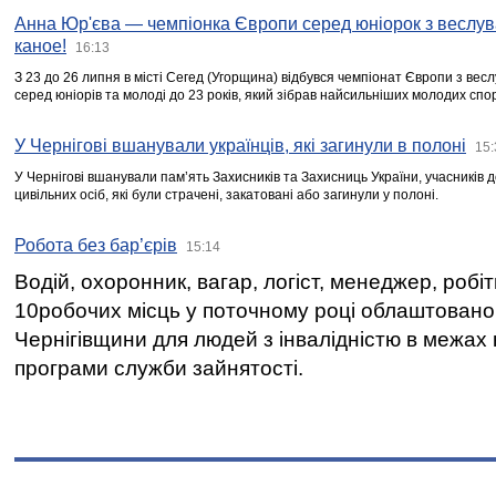
Анна Юр'єва — чемпіонка Європи серед юніорок з веслув
каное!
16:13
З 23 до 26 липня в місті Сегед (Угорщина) відбувся чемпіонат Європи з вес
серед юніорів та молоді до 23 років, який зібрав найсильніших молодих спо
У Чернігові вшанували українців, які загинули в полоні
15:
У Чернігові вшанували пам’ять Захисників та Захисниць України, учасників
цивільних осіб, які були страчені, закатовані або загинули у полоні.
Робота без бар’єрів
15:14
Водій, охоронник, вагар, логіст, менеджер, робі
10робочих місць у поточному році облаштован
Чернігівщини для людей з інвалідністю в межах
програми служби зайнятості.