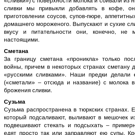
«сливки») с поверхности молока и сбивали из 
сливки мы привыкли добавлять в кофе, о
приготовлении соусов, супов-пюре, аппетитных
домашнего мороженого. Выпускают и сухие сли
вкусу и питательности они, конечно, не 
настоящими.
Сметана
За границу сметана «проникла» только по
войны, причем в некоторых странах сметану 
«русскими сливками». Наши предки делали 
(«сметали» – отсюда и название) с молока 
брожения сливки.
Сузьма
Сузьма распространена в тюркских странах. Е
который подсаливают, выливают в мешочек из
подвешивают стекать и подсыхать – примерн
едят просто так или заправляют ею супы. Кр