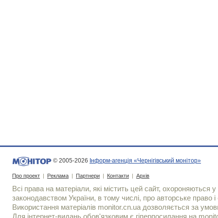
© 2005-2026
Інформ-агенція «Чернігівський монітор»
Про проект
|
Реклама
|
Партнери
|
Контакти
|
Архів
Всі права на матеріали, які містить цей сайт, охороняються у 
законодавством України, в тому числі, про авторське право і 
Використання матерiалiв monitor.cn.ua дозволяється за умов
Для iнтернет-видань обов'язковим є гiперпосилання на monito