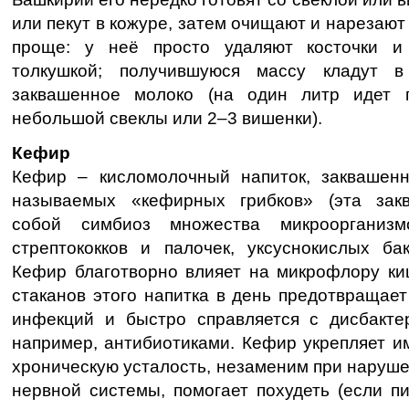
или пекут в кожуре, затем очищают и нарезают
проще: у неё просто удаляют косточки и
толкушкой; получившуюся массу кладут 
заквашенное молоко (на один литр идет 
небольшой свеклы или 2–3 вишенки).
Кефир
Кефир – кисломолочный напиток, заквашен
называемых «кефирных грибков» (эта закв
собой симбиоз множества микроорганизм
стрептококков и палочек, уксуснокислых ба
Кефир благотворно влияет на микрофлору киш
стаканов этого напитка в день предотвращае
инфекций и быстро справляется с дисбакте
например, антибиотиками. Кефир укрепляет и
хроническую усталость, незаменим при наруше
нервной системы, помогает похудеть (если пи