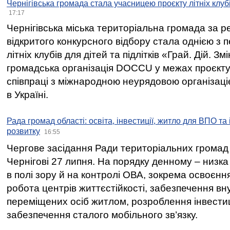
Чернігівська громада стала учасницею проєкту літніх клуб
17:17
Чернігівська міська територіальна громада за 
відкритого конкурсного відбору стала однією з
літніх клубів для дітей та підлітків «Грай. Дій. З
громадська організація DOCCU у межах проєкту 
співпраці з міжнародною неурядовою організаціє
в Україні.
Рада громад області: освіта, інвестиції, житло для ВПО та
розвитку
16:55
Чергове засідання Ради територіальних громад 
Чернігові 27 липня. На порядку денному – низка
в полі зору й на контролі ОВА, зокрема освоєння
робота центрів життєстійкості, забезпечення вн
переміщених осіб житлом, розроблення інвестиц
забезпечення сталого мобільного зв’язку.