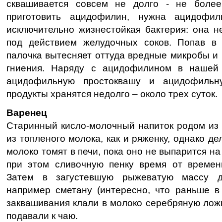
сквашивается совсем не долго - не более
приготовить ацидофилин, нужна ацидофил
исключительно жизнестойкая бактерия: она н
под действием желудочных соков. Попав в 
палочка вытесняет оттуда вредные микробы и
гниения. Наряду с ацидофилином в нашей 
ацидофильную простоквашу и ацидофильн
продукты хранятся недолго – около трех суток.
Варенец
Старинный кисло-молочный напиток родом из 
из топленого молока, как и ряженку, однако де
молоко томят в печи, пока оно не выпарится на
при этом сливочную пенку время от времен
Затем в загустевшую рыжеватую массу до
например сметану (интересно, что раньше в
заквашивания клали в молоко серебряную лож
подавали к чаю.