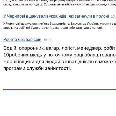
З 23 до 26 липня в місті Сегед (Угорщина) відбувся чемпіонат Європи з вес
серед юніорів та молоді до 23 років, який зібрав найсильніших молодих спо
У Чернігові вшанували українців, які загинули в полоні
15:
У Чернігові вшанували пам’ять Захисників та Захисниць України, учасників
цивільних осіб, які були страчені, закатовані або загинули у полоні.
Робота без бар’єрів
15:14
Водій, охоронник, вагар, логіст, менеджер, робі
10робочих місць у поточному році облаштован
Чернігівщини для людей з інвалідністю в межах
програми служби зайнятості.