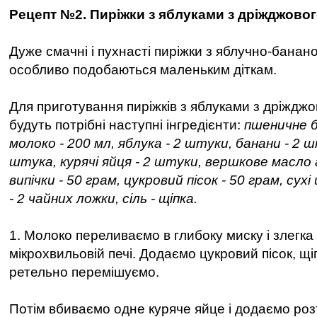
Рецепт №2. Пиріжки з яблуками з дріжджовог
Дуже смачні і пухнасті пиріжки з яблучно-банан
особливо подобаються маленьким діткам.
Для приготування пиріжків з яблуками з дріжджо
будуть потрібні наступні інгредієнти:
пшеничне б
молоко - 200 мл, яблука - 2 штуки, банани - 2 ш
штука, курячі яйця - 2 штуки, вершкове масло
випічки - 50 грам, цукровий пісок - 50 грам, сух
- 2 чайних ложки, сіль - щіпка.
1. Молоко переливаємо в глибоку миску і злегка 
мікрохвильовій печі. Додаємо цукровий пісок, щіпк
ретельно перемішуємо.
Потім вбиваємо одне куряче яйце і додаємо ро