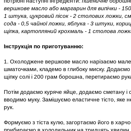
потрібні наступні інгредієнти:
пшеничне борошно 
вершкове масло або маргарин для випічки - 150
1 штука, цукровий пісок - 2 столових ложки, с
сода - 0,5 чайної ложки, яблука - 3 штуки, кориця
щіпка, картопляний крохмаль - 1 столова ложк
Інструкція по приготуванню:
1. Охолоджене вершкове масло нарізаємо мал
шматочками, кладемо в глибоку миску. Додаємо 
щіпку солі і 200 грам борошна, перетираємо рук
Потім додаємо куряче яйце, додаємо сметану і 
вводимо муку. Замішуємо еластичне тісто, яке н
рук.
Формуємо з тіста кулю, загортаємо його в харчов
прибираємо в холодильник на тридцять хвилин.