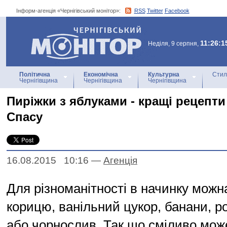
Інформ-агенція «Чернігівський монітор»:
RSS
Twitter
Facebook
Інформ-агенція
«Чернігівський монітор»
11:26:1
Неділя, 9 серпня,
Політична
Економічна
Культурна
Стил
Чернігівщина
Чернігівщина
Чернігівщина
Пиріжки з яблуками - кращі рецепт
Спасу
16.08.2015 10:16
—
Агенцiя
Для різноманітності в начинку можн
корицю, ванільний цукор, банани, ро
або чорнослив. Так що сміливо мож