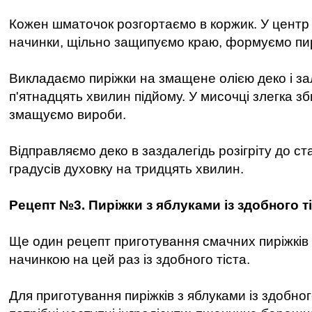
Кожен шматочок розгортаємо в коржик. У центр
начинки, щільно защипуємо краю, формуємо пир
Викладаємо пиріжки на змащене олією деко і з
п'ятнадцять хвилин підйому. У мисочці злегка з
змащуємо вироби.
Відправляємо деко в заздалегідь розігріту до ст
градусів духовку на тридцять хвилин.
Рецепт №3. Пиріжки з яблуками із здобного т
Ще один рецепт приготування смачних пиріжків
начинкою на цей раз із здобного тіста.
Для приготування пиріжків з яблуками із здобног