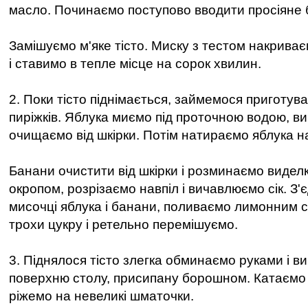
масло. Починаємо поступово вводити просіяне
Замішуємо м'яке тісто. Миску з тестом накрив
і ставимо в тепле місце на сорок хвилин.
2. Поки тісто піднімається, займемося приготув
пиріжків. Яблука миємо під проточною водою, ви
очищаємо від шкірки. Потім натираємо яблука на
Банани очистити від шкірки і розминаємо виде
окропом, розрізаємо навпіл і вичавлюємо сік. З'
мисочці яблука і банани, поливаємо лимонним 
трохи цукру і ретельно перемішуємо.
3. Піднялося тісто злегка обминаємо руками і 
поверхню столу, присипану борошном. Катаємо з
ріжемо на невеликі шматочки.