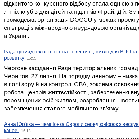
відкритого конкурсного відбору стала однією з
літніх клубів для дітей та підлітків «Грай. Дій. З
громадська організація DOCCU у межах проєкту 
співпраці з міжнародною неурядовою організаціє
в Україні.
Рада громад області: освіта, інвестиції, житло для ВПО та
розвитку
16:55
Чергове засідання Ради територіальних громад 
Чернігові 27 липня. На порядку денному – низка
в полі зору й на контролі ОВА, зокрема освоєння
робота центрів життєстійкості, забезпечення вн
переміщених осіб житлом, розроблення інвестиц
забезпечення сталого мобільного зв’язку.
Анна Юр'єва — чемпіонка Європи серед юніорок з веслув
каное!
16:13