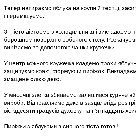
Тепер натираємо яблука на крупній тертці, зас
і перемішуємо.
3. Тісто дістаємо з холодильника і викладаємо 
борошном поверхню робочого столу. Розкачуємо 
вирізаємо за допомогою чашки кружечки.
У центр кожного кружечка кладемо трохи яблучн
защипуємо краю, формуючи пиріжок. Викладаєм
змащене олією деко.
У мисочці злегка збиваємо залишився куряче я
вироби. Відправляємо деко в заздалегідь розігрі
вісімдесяти градусів духовку на п'ятнадцять хви
Пиріжки з яблуками з сирного тіста готові!