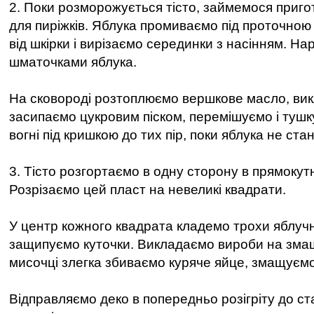
2. Поки розморожується тісто, займемося приг
для пиріжків. Яблука промиваємо під проточно
від шкірки і вирізаємо серединки з насінням. Н
шматочками яблука.
На сковороді розтоплюємо вершкове масло, вик
засипаємо цукровим піском, перемішуємо і тушк
вогні під кришкою до тих пір, поки яблука не ста
3. Тісто розгортаємо в одну сторону в прямокут
Розрізаємо цей пласт на невеликі квадрати.
У центр кожного квадрата кладемо трохи яблучн
защипуємо куточки. Викладаємо вироби на змащ
мисочці злегка збиваємо куряче яйце, змащуємо
Відправляємо деко в попередньо розігріту до ст