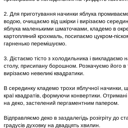
2. Для приготування начинки яблука промиваєм
водою, очищаємо від шкірки і вирізаємо середи
яблука маленькими шматочками, кладемо в окр
картопляний крохмаль, посипаємо цукром-піском
гарненько перемішуємо.
3. Дістаємо тісто з холодильника і викладаємо
столу, присипану борошном. Розкачуємо його в 
вирізаємо невеликі квадратики.
В серединку кладемо трохи яблучної начинки, 
краї квадратів, формуючи конвертики. Отримані
на деко, застелений пергаментним папером.
Відправляємо деко в заздалегідь розігріту до ст
градусів духовку на двадцять хвилин.