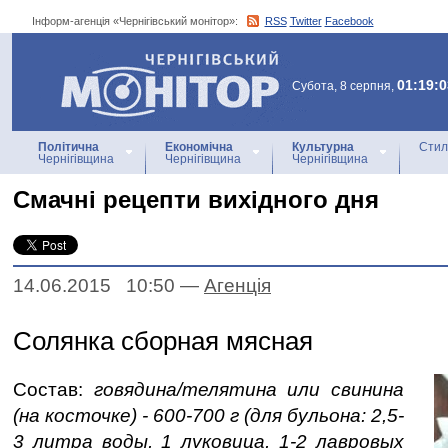
Інформ-агенція «Чернігівський монітор»:
RSS
Twitter
Facebook
Інформ-агенція
«Чернігівський монітор»
01:19:0
Субота, 8 серпня,
Політична
Економічна
Культурна
Стил
Чернігівщина
Чернігівщина
Чернігівщина
Смачні рецепти вихідного дня
14.06.2015 10:50
—
Агенцiя
Солянка сборная мясная
Состав:
говядина/телятина или свинина
(на косточке) - 600-700 г (для бульона: 2,5-
3 литра воды, 1 луковица, 1-2 лавровых