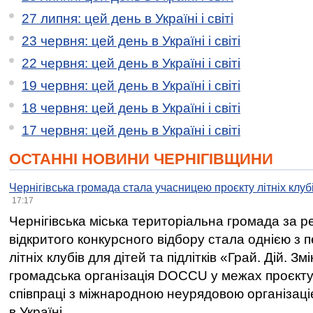
27 липня: цей день в Україні і світі
23 червня: цей день в Україні і світі
22 червня: цей день в Україні і світі
19 червня: цей день в Україні і світі
18 червня: цей день в Україні і світі
17 червня: цей день в Україні і світі
ОСТАННІ НОВИНИ ЧЕРНІГІВЩИНИ
Чернігівська громада стала учасницею проєкту літніх клуб
17:17
Чернігівська міська територіальна громада за 
відкритого конкурсного відбору стала однією з
літніх клубів для дітей та підлітків «Грай. Дій. З
громадська організація DOCCU у межах проєкту 
співпраці з міжнародною неурядовою організаціє
в Україні.