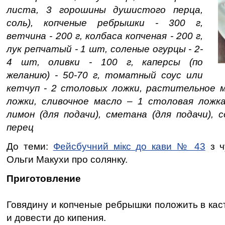
листа, 3 горошины душистого перца,
соль), копченые ребрышки - 300 г,
ветчина - 200 г, колбаса копченая - 200 г,
лук репчатый - 1 шт, соленые огурцы - 2-
4 шт, оливки - 100 г, каперсы (по
желанию) - 50-70 г, томатный соус или
кетчуп - 2 столовых ложки, растительное 
ложки, сливочное масло – 1 столовая ложка
лимон (для подачи), сметана (для подачи), 
перец
До теми:
Фейсбучний мікс до кави № 43
з ч
Ольги Макухи про солянку.
Приготовление
Говядину и копченые ребрышки положить в кас
и довести до кипения.