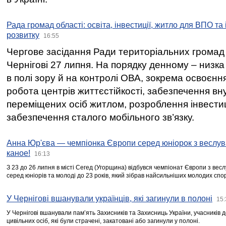
Рада громад області: освіта, інвестиції, житло для ВПО та
розвитку
16:55
Чергове засідання Ради територіальних громад 
Чернігові 27 липня. На порядку денному – низка
в полі зору й на контролі ОВА, зокрема освоєння
робота центрів життєстійкості, забезпечення вн
переміщених осіб житлом, розроблення інвестиц
забезпечення сталого мобільного зв’язку.
Анна Юр'єва — чемпіонка Європи серед юніорок з веслув
каное!
16:13
З 23 до 26 липня в місті Сегед (Угорщина) відбувся чемпіонат Європи з вес
серед юніорів та молоді до 23 років, який зібрав найсильніших молодих спо
У Чернігові вшанували українців, які загинули в полоні
15:
У Чернігові вшанували пам’ять Захисників та Захисниць України, учасників
цивільних осіб, які були страчені, закатовані або загинули у полоні.