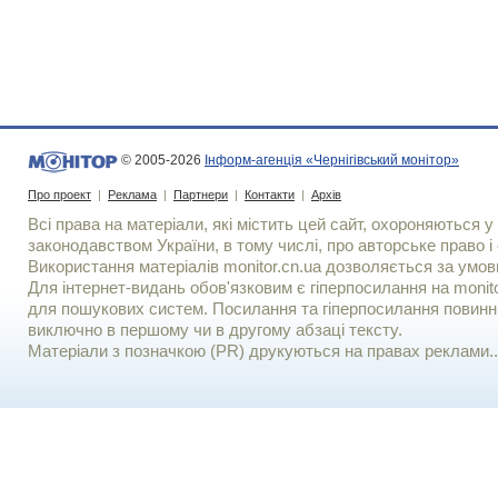
© 2005-2026
Інформ-агенція «Чернігівський монітор»
Про проект
|
Реклама
|
Партнери
|
Контакти
|
Архів
Всі права на матеріали, які містить цей сайт, охороняються у 
законодавством України, в тому числі, про авторське право і 
Використання матерiалiв monitor.cn.ua дозволяється за умов
Для iнтернет-видань обов'язковим є гiперпосилання на monito
для пошукових систем. Посилання та гіперпосилання повинні
виключно в першому чи в другому абзаці тексту.
Матеріали з позначкою (PR) друкуються на правах реклами..