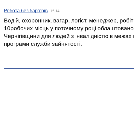
Робота без бар’єрів
15:14
Водій, охоронник, вагар, логіст, менеджер, робі
10робочих місць у поточному році облаштован
Чернігівщини для людей з інвалідністю в межах
програми служби зайнятості.