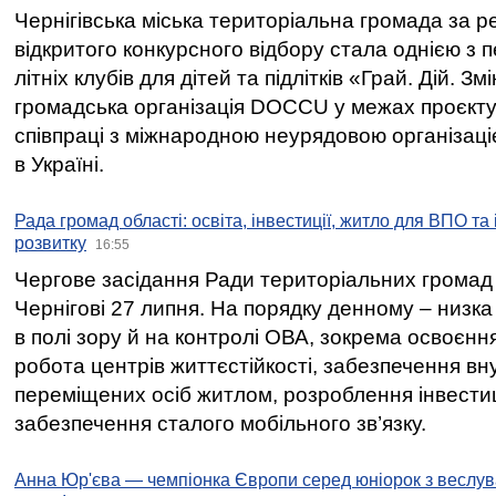
Чернігівська міська територіальна громада за 
відкритого конкурсного відбору стала однією з
літніх клубів для дітей та підлітків «Грай. Дій. З
громадська організація DOCCU у межах проєкту 
співпраці з міжнародною неурядовою організаціє
в Україні.
Рада громад області: освіта, інвестиції, житло для ВПО та
розвитку
16:55
Чергове засідання Ради територіальних громад 
Чернігові 27 липня. На порядку денному – низка
в полі зору й на контролі ОВА, зокрема освоєння
робота центрів життєстійкості, забезпечення вн
переміщених осіб житлом, розроблення інвестиц
забезпечення сталого мобільного зв’язку.
Анна Юр'єва — чемпіонка Європи серед юніорок з веслув