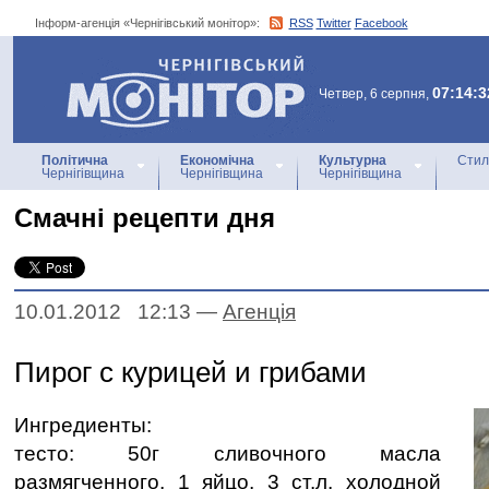
Інформ-агенція «Чернігівський монітор»:
RSS
Twitter
Facebook
Інформ-агенція
«Чернігівський монітор»
07:14:3
Четвер, 6 серпня,
Політична
Економічна
Культурна
Стил
Чернігівщина
Чернігівщина
Чернігівщина
Смачні рецепти дня
10.01.2012 12:13
—
Агенцiя
Пирог с курицей и грибами
Ингредиенты:
тесто: 50г сливочного масла
размягченного, 1 яйцо, 3 ст.л. холодной