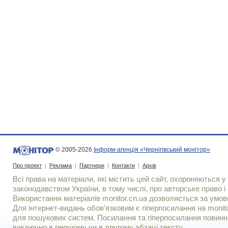
© 2005-2026
Інформ-агенція «Чернігівський монітор»
Про проект
|
Реклама
|
Партнери
|
Контакти
|
Архів
Всі права на матеріали, які містить цей сайт, охороняються у 
законодавством України, в тому числі, про авторське право і 
Використання матерiалiв monitor.cn.ua дозволяється за умов
Для iнтернет-видань обов'язковим є гiперпосилання на monito
для пошукових систем. Посилання та гіперпосилання повинні
виключно в першому чи в другому абзаці тексту.