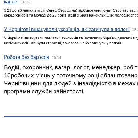
каное!
16:13
З 23 до 26 липня в місті Сегед (Угорщина) відбувся чемпіонат Європи з вес
серед юніорів та молоді до 23 років, який зібрав найсильніших молодих спо
У Чернігові вшанували українців, які загинули в полоні
15:
У Чернігові вшанували пам’ять Захисників та Захисниць України, учасників
цивільних осіб, які були страчені, закатовані або загинули у полоні.
Робота без бар’єрів
15:14
Водій, охоронник, вагар, логіст, менеджер, робі
10робочих місць у поточному році облаштован
Чернігівщини для людей з інвалідністю в межах
програми служби зайнятості.