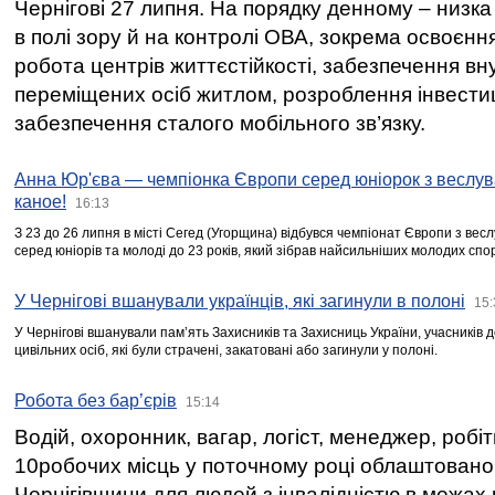
Чернігові 27 липня. На порядку денному – низка
в полі зору й на контролі ОВА, зокрема освоєння
робота центрів життєстійкості, забезпечення вн
переміщених осіб житлом, розроблення інвестиц
забезпечення сталого мобільного зв’язку.
Анна Юр'єва — чемпіонка Європи серед юніорок з веслув
каное!
16:13
З 23 до 26 липня в місті Сегед (Угорщина) відбувся чемпіонат Європи з вес
серед юніорів та молоді до 23 років, який зібрав найсильніших молодих спо
У Чернігові вшанували українців, які загинули в полоні
15:
У Чернігові вшанували пам’ять Захисників та Захисниць України, учасників
цивільних осіб, які були страчені, закатовані або загинули у полоні.
Робота без бар’єрів
15:14
Водій, охоронник, вагар, логіст, менеджер, робі
10робочих місць у поточному році облаштован
Чернігівщини для людей з інвалідністю в межах