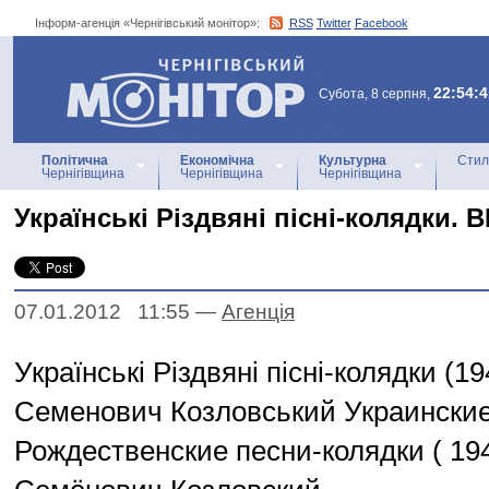
Інформ-агенція «Чернігівський монітор»:
RSS
Twitter
Facebook
Інформ-агенція
«Чернігівський монітор»
22:54:4
Субота, 8 серпня,
Політична
Економічна
Культурна
Стил
Чернігівщина
Чернігівщина
Чернігівщина
Українські Різдвяні пісні-колядки. 
07.01.2012 11:55
—
Агенцiя
Українські Різдвяні пісні-колядки (19
Семенович Козловський Украински
Рождественские песни-колядки ( 194