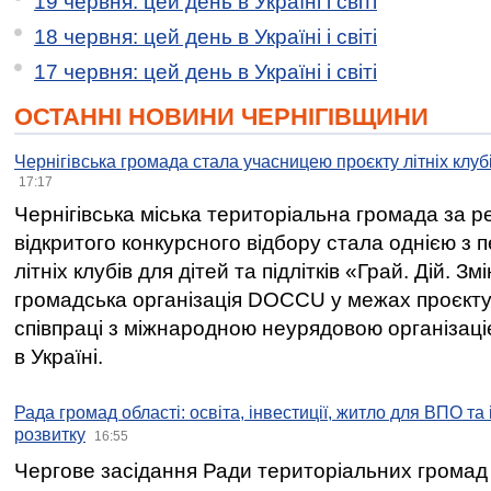
19 червня: цей день в Україні і світі
18 червня: цей день в Україні і світі
17 червня: цей день в Україні і світі
ОСТАННІ НОВИНИ ЧЕРНІГІВЩИНИ
Чернігівська громада стала учасницею проєкту літніх клуб
17:17
Чернігівська міська територіальна громада за 
відкритого конкурсного відбору стала однією з
літніх клубів для дітей та підлітків «Грай. Дій. З
громадська організація DOCCU у межах проєкту 
співпраці з міжнародною неурядовою організаціє
в Україні.
Рада громад області: освіта, інвестиції, житло для ВПО та
розвитку
16:55
Чергове засідання Ради територіальних громад 