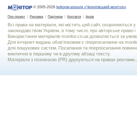
© 2005-2026
Інформ-агенція «Чернігівський монітор»
Про проект
|
Реклама
|
Партнери
|
Контакти
|
Архів
Всі права на матеріали, які містить цей сайт, охороняються у 
законодавством України, в тому числі, про авторське право і 
Використання матерiалiв monitor.cn.ua дозволяється за умов
Для iнтернет-видань обов'язковим є гiперпосилання на monito
для пошукових систем. Посилання та гіперпосилання повинні
виключно в першому чи в другому абзаці тексту.
Матеріали з позначкою (PR) друкуються на правах реклами..