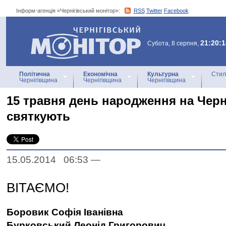
Інформ-агенція «Чернігівський монітор»:
RSS
Twitter
Facebook
Інформ-агенція
«Чернігівський монітор»
21:20:1
Субота, 8 серпня,
Політична
Економічна
Культурна
Стил
Чернігівщина
Чернігівщина
Чернігівщина
15 травня день народження на Черн
святкують
15.05.2014 06:53
—
ВІТАЄМО!
Боровик Софія Іванівна
Бурковський Леонід Григорович