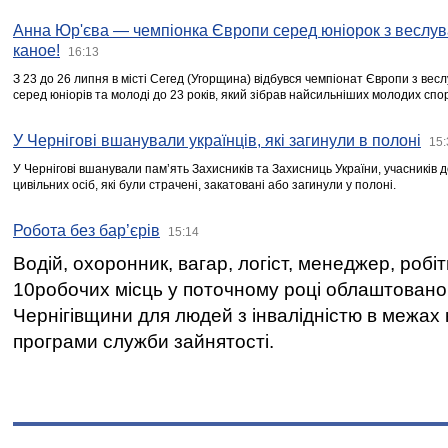
Анна Юр'єва — чемпіонка Європи серед юніорок з веслув
каное!
16:13
З 23 до 26 липня в місті Сегед (Угорщина) відбувся чемпіонат Європи з вес
серед юніорів та молоді до 23 років, який зібрав найсильніших молодих спо
У Чернігові вшанували українців, які загинули в полоні
15:
У Чернігові вшанували пам’ять Захисників та Захисниць України, учасників
цивільних осіб, які були страчені, закатовані або загинули у полоні.
Робота без бар’єрів
15:14
Водій, охоронник, вагар, логіст, менеджер, робі
10робочих місць у поточному році облаштован
Чернігівщини для людей з інвалідністю в межах
програми служби зайнятості.