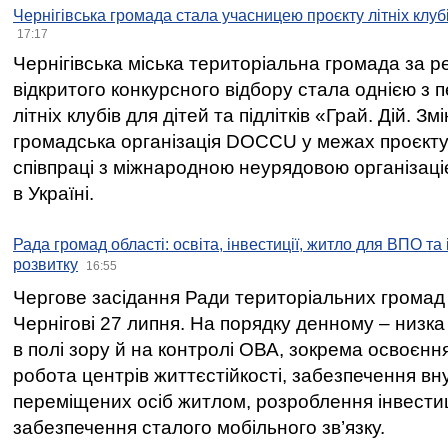
Чернігівська громада стала учасницею проєкту літніх клуб
17:17
Чернігівська міська територіальна громада за 
відкритого конкурсного відбору стала однією з
літніх клубів для дітей та підлітків «Грай. Дій. З
громадська організація DOCCU у межах проєкту 
співпраці з міжнародною неурядовою організаціє
в Україні.
Рада громад області: освіта, інвестиції, житло для ВПО та
розвитку
16:55
Чергове засідання Ради територіальних громад 
Чернігові 27 липня. На порядку денному – низка
в полі зору й на контролі ОВА, зокрема освоєння
робота центрів життєстійкості, забезпечення вн
переміщених осіб житлом, розроблення інвестиц
забезпечення сталого мобільного зв’язку.