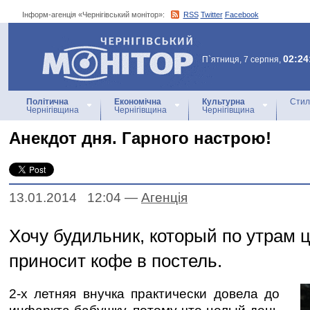
Інформ-агенція «Чернігівський монітор»:
RSS
Twitter
Facebook
Інформ-агенція
«Чернігівський монітор»
02:24
П`ятниця, 7 серпня,
Політична
Економічна
Культурна
Стил
Чернігівщина
Чернігівщина
Чернігівщина
Анекдот дня. Гарного настрою!
13.01.2014 12:04
—
Агенцiя
Хочу будильник, который по утрам ц
приносит кофе в постель.
2-х летняя внучка практически довела до