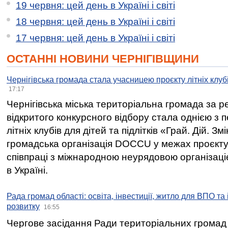
19 червня: цей день в Україні і світі
18 червня: цей день в Україні і світі
17 червня: цей день в Україні і світі
ОСТАННІ НОВИНИ ЧЕРНІГІВЩИНИ
Чернігівська громада стала учасницею проєкту літніх клуб
17:17
Чернігівська міська територіальна громада за 
відкритого конкурсного відбору стала однією з
літніх клубів для дітей та підлітків «Грай. Дій. З
громадська організація DOCCU у межах проєкту 
співпраці з міжнародною неурядовою організаціє
в Україні.
Рада громад області: освіта, інвестиції, житло для ВПО та
розвитку
16:55
Чергове засідання Ради територіальних громад 