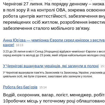
Чернігові 27 липня. На порядку денному – низка
в полі зору й на контролі ОВА, зокрема освоєння
робота центрів життєстійкості, забезпечення вн
переміщених осіб житлом, розроблення інвестиц
забезпечення сталого мобільного зв’язку.
Анна Юр'єва — чемпіонка Європи серед юніорок з веслув
каное!
16:13
З 23 до 26 липня в місті Сегед (Угорщина) відбувся чемпіонат Європи з вес
серед юніорів та молоді до 23 років, який зібрав найсильніших молодих спо
У Чернігові вшанували українців, які загинули в полоні
15:
У Чернігові вшанували пам’ять Захисників та Захисниць України, учасників
цивільних осіб, які були страчені, закатовані або загинули у полоні.
Робота без бар’єрів
15:14
Водій, охоронник, вагар, логіст, менеджер, робі
10робочих місць у поточному році облаштован