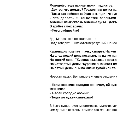
Молодой отец в панике звонит педиатру:
- Доктор, что делать? Трехлетняя дочка н
- Так, а как ребенок сейчас выглядит, что 
- Что делает... !! Улыбается зеленым
зеленый язык сквозь зеленые зубы... Докт
В трубке смех врача:
- Фотографируйте!
Дед Мороз - это не толерантно...
Надо говорить - Низкотемпературный Пенси
Курильщик покупает пачку сигарет. На ней
На следующий день покупает, на пачке нап
На третий день: "Курение вызывает прежд
На четвёртый день: "Курение вызывает и
На пятый день: "Ты по жизни тупой или те
Новости науки. Британские ученые открыли 
- Если женщине холодно по ночам, ей нуж
женщина!
- А если холодно обоим?
- Тогда им нужен сантехник!
В быту существует многожество мужских увл
чем дальше от жены, тем все это меньше пох