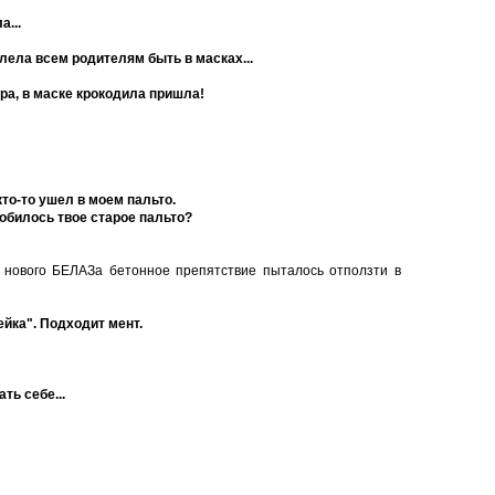
а...
лела всем родителям быть в масках...
ура, в маске крокодила пришла!
то-то ушел в моем пальто.
обилось твое старое пальто?
 нового БЕЛАЗа бетонное препятствие пыталось отползти в
йка". Подходит мент.
ть себе...