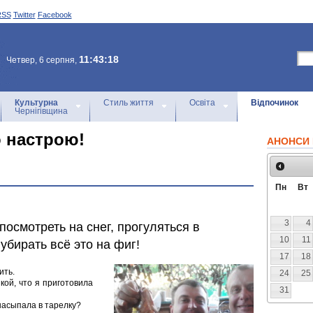
RSS
Twitter
Facebook
11:43:18
Четвер, 6 серпня,
Культурна
Стиль життя
Освіта
Відпочинок
Чернігівщина
о настрою!
АНОНСИ 
Пн
Вт
3
4
 посмотреть на снег, прогуляться в
10
11
убирать всё это на фиг!
17
18
ить.
24
25
кой, что я приготовила
31
 насыпала в тарелку?