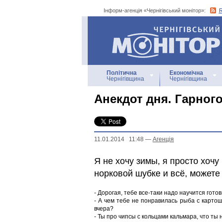
Інформ-агенція «Чернігівський монітор»:
Інформ-агенція
«Чернігівський монітор»
Політична
Економічна
Чернігівщина
Чернігівщина
Анекдот дня. Гарног
11.01.2014 11:48
—
Агенцiя
Я не хочу зимы, я просто хочу
норковой шубке и всё, можете 
- Дорогая, тебе все-таки надо научится готов
- А чем тебе не понравилась рыба с картош
вчера?
- Ты про чипсы с кольцами кальмара, что ты