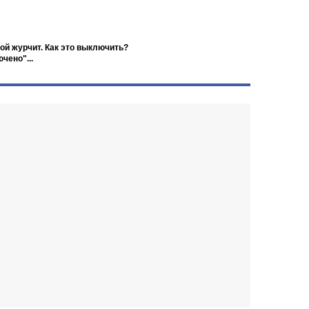
ной журчит. Как это выключить?
чено"...