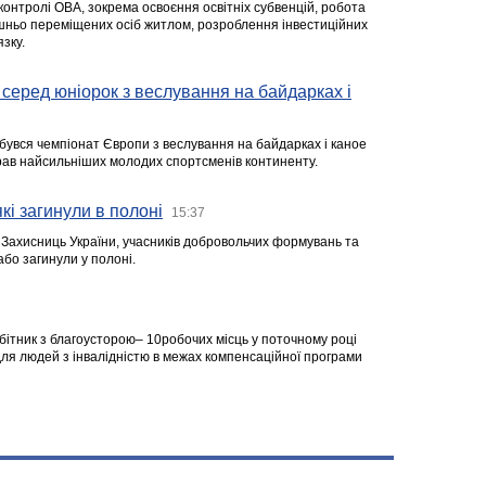
 контролі ОВА, зокрема освоєння освітніх субвенцій, робота
ішньо переміщених осіб житлом, розроблення інвестиційних
зку.
серед юніорок з веслування на байдарках і
ідбувся чемпіонат Європи з веслування на байдарках і каное
ібрав найсильніших молодих спортсменів континенту.
кі загинули в полоні
15:37
а Захисниць України, учасників добровольчих формувань та
 або загинули у полоні.
робітник з благоусторою– 10робочих місць у поточному році
я людей з інвалідністю в межах компенсаційної програми