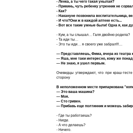
- Ленка, а ты чего такая унылая?
- Прикинь, чуть ребенку утренник не сорвал
- Как?
- Накануне позвонила воспитательница, ве
- И что?Они ж в каждой аптеке есть...
- Вот все такие умные были! Одна я, как д
- Кум, а ты слышал… Галя двойню родила?
- Та иди ты…
- Это ты иди… я своего уже забрал!!!....
— Представляешь, Фима, вчера из театра к
— Яша, мне таки интересно, кому же понад
— Не знаю, я ушел первым.
Очевидцы утверждают, что при краш-тесте
сторону
В неположенном месте припаркована "копе
— Это ваша машина?
— Моя.
— Сто гривен.
— Прибавь еще полтинник и можешь забира
- Где ты работаешь?
- Нигде.
- А что делаешь?
- Ничего.