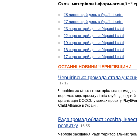
Схожі матеріали інформ-агенції «Че
28 липня: цей день в Україні і світі
27 липня: цей день в Україні і світі
23 червня: цей день в Україні і світі
22 червня: цей день в Україні і світі
19 червня: цей день в Україні і світі
18 червня: цей день в Україні і світі
17 червня: цей день в Україні і світі
ОСТАННІ НОВИНИ ЧЕРНІГІВЩИНИ
Чернігівська громада стала учасни
17:17
Чернігівська міська територіальна громада з
переможниць проєкту літніх клубів для дітей 
організація DOCCU у межах проєкту PlayItFo
Child Alliance в Україні.
Рада громад області: освіта, інве
розвитку
16:55
Чергове засідання Ради територіальних гром