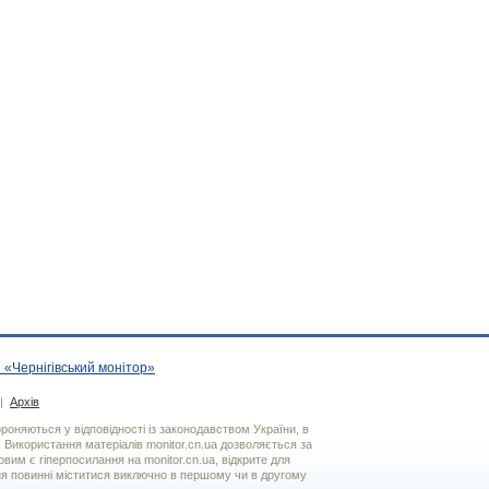
 «Чернігівський монітор»
|
Архів
хороняються у відповідності із законодавством України, в
. Використання матерiалiв monitor.cn.ua дозволяється за
вим є гiперпосилання на monitor.cn.ua, відкрите для
я повинні міститися виключно в першому чи в другому