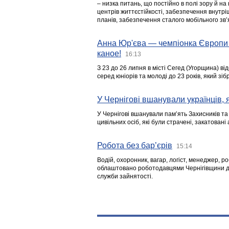
– низка питань, що постійно в полі зору й на
центрів життєстійкості, забезпечення внутр
планів, забезпечення сталого мобільного зв’я
Анна Юр'єва — чемпіонка Європи 
каное!
16:13
З 23 до 26 липня в місті Сегед (Угорщина) в
серед юніорів та молоді до 23 років, який з
У Чернігові вшанували українців, я
У Чернігові вшанували пам’ять Захисників т
цивільних осіб, які були страчені, закатовані
Робота без бар’єрів
15:14
Водій, охоронник, вагар, логіст, менеджер, 
облаштовано роботодавцями Чернігівщини дл
служби зайнятості.