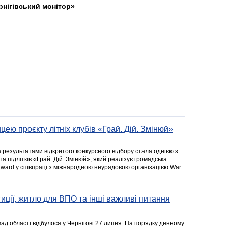
рнігівський монітор»
цею проєкту літніх клубів «Грай. Дій. Змінюй»
а результатами відкритого конкурсного відбору стала однією з
та підлітків «Грай. Дій. Змінюй», який реалізує громадська
rward у співпраці з міжнародною неурядовою організацією War
стиції, житло для ВПО та інші важливі питання
ад області відбулося у Чернігові 27 липня. На порядку денному