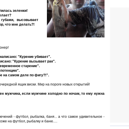
апилась зеленки!
делает?
и губами, высовывает
ор, что мне делать?!
онер!
 написано: "Курение убивает".
исано: "Курение вызывает рак".
евременное старение".
мпотенцию".
бе на самом деле по фигу?!".
очередной ящик виски. Мир на пороге новых открытий!
ен мужчина, если мужчине холодно по ночам, то ему нужна
ечений - футбол, рыбалка, баня... а что самое удивительное -
оже на футбол, рыбалку и баню.....