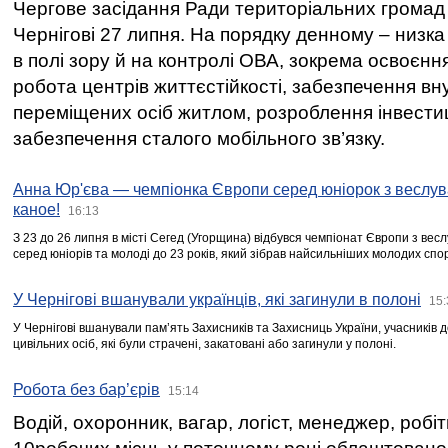
Чергове засідання Ради територіальних громад 
Чернігові 27 липня. На порядку денному – низка
в полі зору й на контролі ОВА, зокрема освоєння
робота центрів життєстійкості, забезпечення вн
переміщених осіб житлом, розроблення інвестиц
забезпечення сталого мобільного зв’язку.
Анна Юр'єва — чемпіонка Європи серед юніорок з веслув
каное!
16:13
З 23 до 26 липня в місті Сегед (Угорщина) відбувся чемпіонат Європи з вес
серед юніорів та молоді до 23 років, який зібрав найсильніших молодих спо
У Чернігові вшанували українців, які загинули в полоні
15:
У Чернігові вшанували пам’ять Захисників та Захисниць України, учасників
цивільних осіб, які були страчені, закатовані або загинули у полоні.
Робота без бар’єрів
15:14
Водій, охоронник, вагар, логіст, менеджер, робі