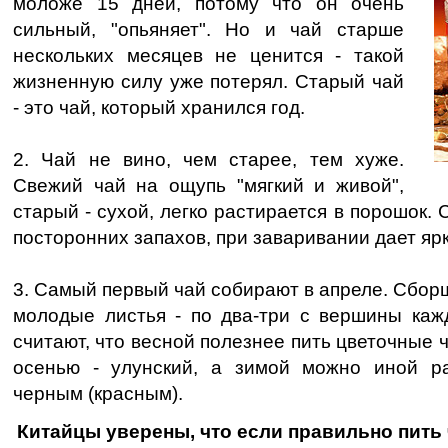
моложе 15 дней, потому что он очень
сильный, "опьяняет". Но и чай старше
нескольких месяцев не ценится - такой
жизненную силу уже потерял. Старый чай
- это чай, который хранился год.
2. Чай не вино, чем старее, тем хуже.
Свежий чай на ощупь "мягкий и живой",
старый - сухой, легко растирается в порошок.
посторонних запахов, при заваривании дает яр
3. Самый первый чай собирают в апреле. Сбо
молодые листья - по два-три с вершины кажд
считают, что весной полезнее пить цветочные ч
осенью - улунский, а зимой можно иной р
черным (красным).
Китайцы уверены, что если правильно пить 