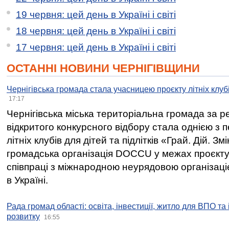
19 червня: цей день в Україні і світі
18 червня: цей день в Україні і світі
17 червня: цей день в Україні і світі
ОСТАННІ НОВИНИ ЧЕРНІГІВЩИНИ
Чернігівська громада стала учасницею проєкту літніх клуб
17:17
Чернігівська міська територіальна громада за 
відкритого конкурсного відбору стала однією з
літніх клубів для дітей та підлітків «Грай. Дій. З
громадська організація DOCCU у межах проєкту 
співпраці з міжнародною неурядовою організаціє
в Україні.
Рада громад області: освіта, інвестиції, житло для ВПО та
розвитку
16:55