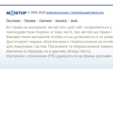
© 2005-2026
Інформ-агенція «Чернігівський монітор»
Про проект
|
Реклама
|
Партнери
|
Контакти
|
Архів
Всі права на матеріали, які містить цей сайт, охороняються у 
законодавством України, в тому числі, про авторське право і 
Використання матерiалiв monitor.cn.ua дозволяється за умов
Для iнтернет-видань обов'язковим є гiперпосилання на monito
для пошукових систем. Посилання та гіперпосилання повинні
виключно в першому чи в другому абзаці тексту.
Матеріали з позначкою (PR) друкуються на правах реклами..