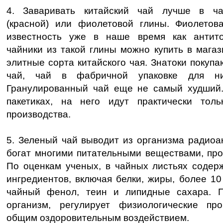
4. Заваривать китайский чай лучше в ча
(красной) или фиолетовой глины. Фиолетов
известность уже в наше время как антито
чайники из такой глины можно купить в магаз
элитные сорта китайского чая. Знатоки покупа
чай, чай в фабричной упаковке для ни
Гранулированный чай еще не самый худший.
пакетиках, на него идут практически тол
производства.
5. Зеленый чай выводит из организма радиоа
богат многими питательными веществами, пр
По оценкам ученых, в чайных листьях содерж
ингредиентов, включая белки, жиры, более 10
чайный фенол, теин и липидные сахара. П
организм, регулирует физиологические пр
общим оздоровительным воздействием.