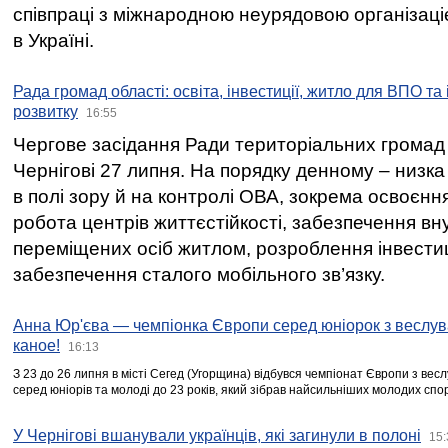
співпраці з міжнародною неурядовою організаціє
в Україні.
Рада громад області: освіта, інвестиції, житло для ВПО та
розвитку
16:55
Чергове засідання Ради територіальних громад 
Чернігові 27 липня. На порядку денному – низка
в полі зору й на контролі ОВА, зокрема освоєння
робота центрів життєстійкості, забезпечення вн
переміщених осіб житлом, розроблення інвестиц
забезпечення сталого мобільного зв’язку.
Анна Юр'єва — чемпіонка Європи серед юніорок з веслув
каное!
16:13
З 23 до 26 липня в місті Сегед (Угорщина) відбувся чемпіонат Європи з вес
серед юніорів та молоді до 23 років, який зібрав найсильніших молодих спо
У Чернігові вшанували українців, які загинули в полоні
15: