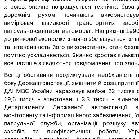
х роках значно покращується технічна база 
дорожнім рухом починають використовува
вимірювачі швидкості транспортних засоб
патрульно-санітарні автомобілі. Наприкінці 199
до ринкової економіки значно збільшується кіль
та інтенсивність його використання, стан без
помітно ускладнюється. Значно зростає кількіст
все частіше з’являються повідомлення про злоч
Всі ці обставини продиктували необхідність 
боку Державтоінспекції, зміцнити й розширити ї
ДАІ МВС України нараховує майже 23 тисячі сп
19,6 тисяч - атестовані і 3,3 тисяч - вільно
Департаменту Державної автоінспекції в
моніторингу та інформаційного забезпечення, 
патрульної служби, організації розшуку ав
засобів та профілактичної роботи, Упр