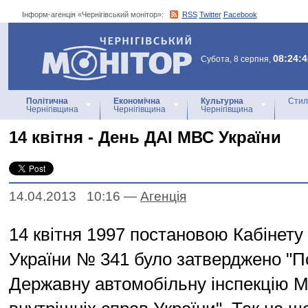
Інформ-агенція «Чернігівський монітор»:
RSS
Twitter
Facebook
Інформ-агенція
«Чернігівський монітор»
08:24:4
Субота, 8 серпня,
Політична
Економічна
Культурна
Стил
Чернігівщина
Чернігівщина
Чернігівщина
14 квітня - День ДАІ МВС України
14.04.2013 10:16
—
Агенцiя
14 квітня 1997 постановою Кабінету 
України № 341 було затверджено "
Державну автомобільну інспекцію М