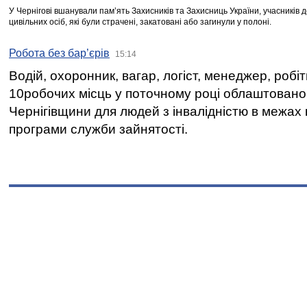
У Чернігові вшанували пам’ять Захисників та Захисниць України, учасників
цивільних осіб, які були страчені, закатовані або загинули у полоні.
Робота без бар’єрів
15:14
Водій, охоронник, вагар, логіст, менеджер, робі
10робочих місць у поточному році облаштован
Чернігівщини для людей з інвалідністю в межах
програми служби зайнятості.