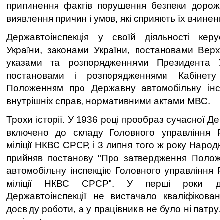
припинення фактів порушення безпеки дорожн
виявлення причин і умов, які сприяють їх вчинен
Державтоінспекція у своїй діяльності керу
України, законами України, постановами Верх
указами та розпорядженнями Президента У
постановами і розпорядженнями Кабінету 
Положенням про Державну автомобільну інсп
внутрішніх справ, нормативними актами МВС.
Трохи історії. У 1936 році прообраз сучасної Д
включено до складу Головного управління Ро
міліції НКВС СРСР, і 3 липня того ж року Наро
прийняв постанову "Про затвердження Поло
автомобільну інспекцію Головного управління 
міліції НКВС СРСР". У перші роки ді
Державтоінспекції не вистачало кваліфікова
досвіду роботи, а у працівників не було ні патру