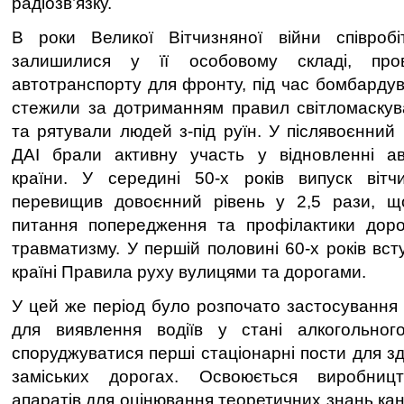
радіозв’язку.
В роки Великої Вітчизняної війни співробіт
залишилися у її особовому складі, пров
автотранспорту для фронту, під час бомбардува
стежили за дотриманням правил світломаскув
та рятували людей з-під руїн. У післявоєнний 
ДАІ брали активну участь у відновленні ав
країни. У середині 50-х років випуск вітчи
перевищив довоєнний рівень у 2,5 рази, щ
питання попередження та профілактики доро
травматизму. У першій половині 60-х років вст
країні Правила руху вулицями та дорогами.
У цей же період було розпочато застосування 
для виявлення водіїв у стані алкогольного
споруджуватися перші стаціонарні пости для з
заміських дорогах. Освоюється виробницт
апаратів для оцінювання теоретичних знань канд