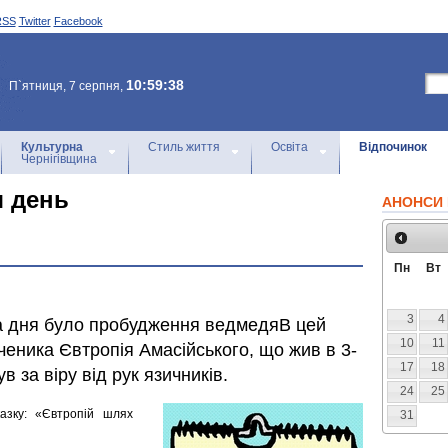
RSS
Twitter
Facebook
10:59:38
П`ятниця, 7 серпня,
Культурна
Стиль життя
Освіта
Відпочинок
Чернігівщина
я день
АНОНСИ 
Пн
Вт
3
4
а дня було пробудження ведмедяВ цей
10
11
ченика Євтропія Амасійського, що жив в 3-
17
18
ув за віру від рук язичників.
24
25
казку: «Євтропій шлях
31