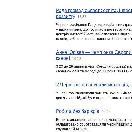
Рада громад області: освіта, інве
розвитку
16:55
Чергове засідання Ради територіальних гром
– низка питань, що постійно в полі зору й на
центрів життєстійкості, забезпечення внутр
планів, забезпечення сталого мобільного зв’я
Анна Юр'єва — чемпіонка Європи 
каное!
16:13
З 23 до 26 липня в місті Сегед (Угорщина) в
серед юніорів та молоді до 23 років, який з
У Чернігові вшанували українців, я
У Чернігові вшанували пам’ять Захисників т
цивільних осіб, які були страчені, закатовані
Робота без бар’єрів
15:14
Водій, охоронник, вагар, логіст, менеджер, 
облаштовано роботодавцями Чернігівщини дл
служби зайнятості.