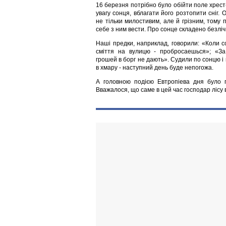
16 березня потрібно було обійти поле хрест
увагу сонця, вблагати його розтопити сніг.
не тільки милостивим, але й грізним, тому 
себе з ним вести. Про сонце складено безліч
Наші предки, наприклад, говорили: «Коли 
сміття на вулицю - пробросаешься»; «За
грошей в борг не дають». Судили по сонцю і 
в хмару - наступний день буде непогожа.
А головною подією Евтропіева дня було 
Вважалося, що саме в цей час господар лісу 