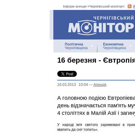
Інформ-агенція «Чернігівський монітор»:
Інформ-агенція
«Чернігівський монітор»
Політична
Економічна
Чернігівщина
Чернігівщина
16 березня - Євтропі
16.03.2013 10:04
—
Агенцiя
А головною подією Евтропіев
день відзначається пам'ять му
4 століттях в Малій Азії і загин
У народі ім'я святого заримовані в при
квапить да сніг топить».