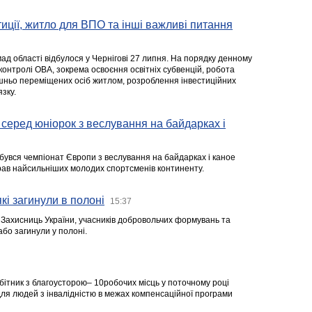
стиції, житло для ВПО та інші важливі питання
ад області відбулося у Чернігові 27 липня. На порядку денному
 контролі ОВА, зокрема освоєння освітніх субвенцій, робота
ішньо переміщених осіб житлом, розроблення інвестиційних
зку.
серед юніорок з веслування на байдарках і
ідбувся чемпіонат Європи з веслування на байдарках і каное
ібрав найсильніших молодих спортсменів континенту.
кі загинули в полоні
15:37
а Захисниць України, учасників добровольчих формувань та
 або загинули у полоні.
робітник з благоусторою– 10робочих місць у поточному році
я людей з інвалідністю в межах компенсаційної програми