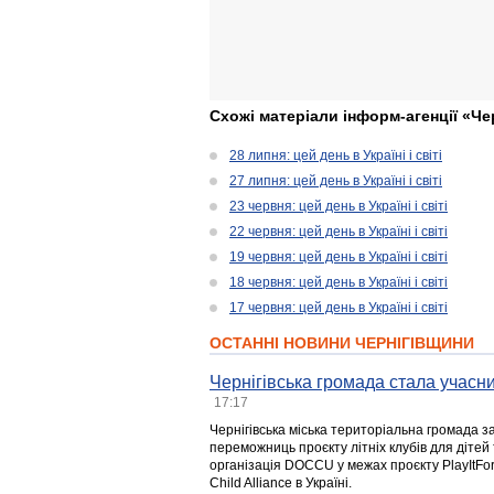
Схожі матеріали інформ-агенції «Че
28 липня: цей день в Україні і світі
27 липня: цей день в Україні і світі
23 червня: цей день в Україні і світі
22 червня: цей день в Україні і світі
19 червня: цей день в Україні і світі
18 червня: цей день в Україні і світі
17 червня: цей день в Україні і світі
ОСТАННІ НОВИНИ ЧЕРНІГІВЩИНИ
Чернігівська громада стала учасни
17:17
Чернігівська міська територіальна громада з
переможниць проєкту літніх клубів для дітей 
організація DOCCU у межах проєкту PlayItFo
Child Alliance в Україні.