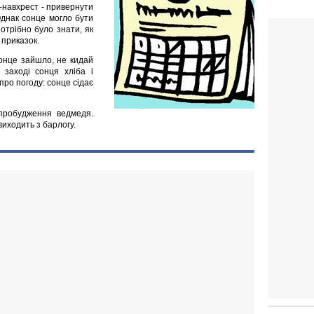
-навхрест - привернути
 Однак сонце могло бути
потрібно було знати, як
 приказок.
сонце зайшло, не кидай
 заході сонця хліба і
про погоду: сонце сідає
пробудження ведмедя.
виходить з барлогу.