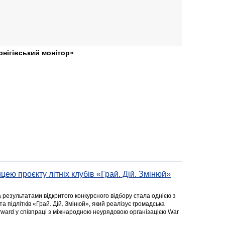
рнігівський монітор»
цею проєкту літніх клубів «Грай. Дій. Змінюй»
а результатами відкритого конкурсного відбору стала однією з
та підлітків «Грай. Дій. Змінюй», який реалізує громадська
rward у співпраці з міжнародною неурядовою організацією War