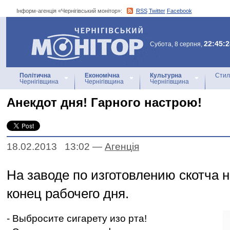
Інформ-агенція «Чернігівський монітор»:
RSS
Twitter
Facebook
Інформ-агенція
«Чернігівський монітор»
22:45:2
Субота, 8 серпня,
Політична
Економічна
Культурна
Стил
Чернігівщина
Чернігівщина
Чернігівщина
Анекдот дня! Гарного настрою!
18.02.2013 13:02
—
Агенцiя
На заводе по изготовлению скотча н
конец рабочего дня.
- Выбросите сигарету изо рта!