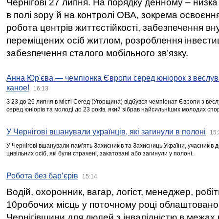
Чернігові 27 липня. На порядку денному – низка
в полі зору й на контролі ОВА, зокрема освоєння
робота центрів життєстійкості, забезпечення вн
переміщених осіб житлом, розроблення інвестиц
забезпечення сталого мобільного зв’язку.
Анна Юр'єва — чемпіонка Європи серед юніорок з веслув
каное!
16:13
З 23 до 26 липня в місті Сегед (Угорщина) відбувся чемпіонат Європи з вес
серед юніорів та молоді до 23 років, який зібрав найсильніших молодих спо
У Чернігові вшанували українців, які загинули в полоні
15:
У Чернігові вшанували пам’ять Захисників та Захисниць України, учасників
цивільних осіб, які були страчені, закатовані або загинули у полоні.
Робота без бар’єрів
15:14
Водій, охоронник, вагар, логіст, менеджер, робі
10робочих місць у поточному році облаштован
Чернігівщини для людей з інвалідністю в межах