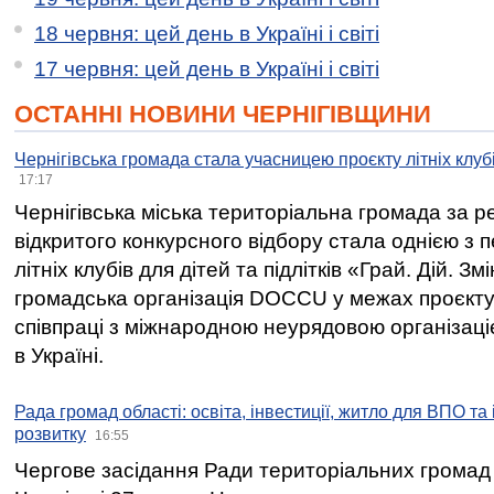
18 червня: цей день в Україні і світі
17 червня: цей день в Україні і світі
ОСТАННІ НОВИНИ ЧЕРНІГІВЩИНИ
Чернігівська громада стала учасницею проєкту літніх клуб
17:17
Чернігівська міська територіальна громада за 
відкритого конкурсного відбору стала однією з
літніх клубів для дітей та підлітків «Грай. Дій. З
громадська організація DOCCU у межах проєкту 
співпраці з міжнародною неурядовою організаціє
в Україні.
Рада громад області: освіта, інвестиції, житло для ВПО та
розвитку
16:55
Чергове засідання Ради територіальних громад 