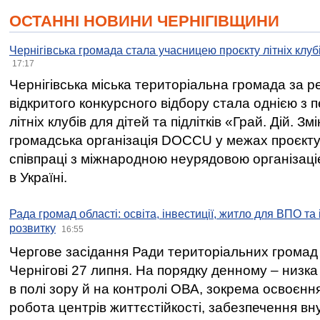
ОСТАННІ НОВИНИ ЧЕРНІГІВЩИНИ
Чернігівська громада стала учасницею проєкту літніх клуб
17:17
Чернігівська міська територіальна громада за 
відкритого конкурсного відбору стала однією з
літніх клубів для дітей та підлітків «Грай. Дій. З
громадська організація DOCCU у межах проєкту 
співпраці з міжнародною неурядовою організаціє
в Україні.
Рада громад області: освіта, інвестиції, житло для ВПО та
розвитку
16:55
Чергове засідання Ради територіальних громад 
Чернігові 27 липня. На порядку денному – низка
в полі зору й на контролі ОВА, зокрема освоєння
робота центрів життєстійкості, забезпечення вн