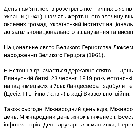
День пам'яті жертв розстрілів політичних в'язнів
України (1941). Пам'ять жертв цього злочину вш
окремих громад. Український інститут національ
до загальнонаціонального вшанування та висвіт
Національне свято Великого Герцогства Люксем
народження Великого Герцога (1961).
В Естонії відзначається державне свято — День
Виннуській битві. 23 червня 1919 року естонські
напад німецьких військ Ландесвера і здобули пе
(Цесіс, Північна Латвія) в ході Визвольної війни.
Також сьогодні Міжнародний день вдів, Міжнар
день, Міжнародний день жінок в інженерії, Всесв
інформаторів, День друкарської машинки, Пере