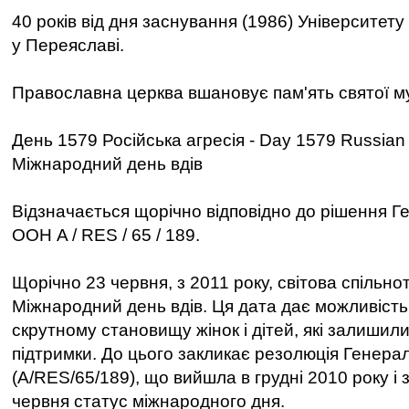
40 років від дня заснування (1986) Університет
у Переяславі.
Православна церква вшановує пам'ять святої м
День 1579 Російська агресія - Day 1579 Russian
Міжнародний день вдів
Відзначається щорічно відповідно до рішення Г
ООН A / RES / 65 / 189.
Щорічно 23 червня, з 2011 року, світова спільно
Міжнародний день вдів. Ця дата дає можливість
скрутному становищу жінок і дітей, які залишили
підтримки. До цього закликає резолюція Генер
(A/RES/65/189), що вийшла в грудні 2010 року і 
червня статус міжнародного дня.