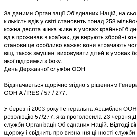
За даними Організації Об'єднаних Націй, на сьо
кількість вдів у світі становить понад 258 мільйо
кожна десята жінка живе в умовах крайньої бідн
вдів проживає в країнах, де вирують збройні кон
становище особливо важке: вони втрачають чол
віці, також змушені виховувати дітей в умовах бо
якої підтримки з боку.
День Державної служби ООН
Відзначається щорічно згідно з рішенням Генер
ООН A / RES / 57 / 277.
У березні 2003 року Генеральна Асамблея ООН
резолюцію 57/277, яка проголосила 23 червня 
служби Організації Об'єднаних Націй. Відтоді ві
щороку і свідчить про визнання цінності служби 