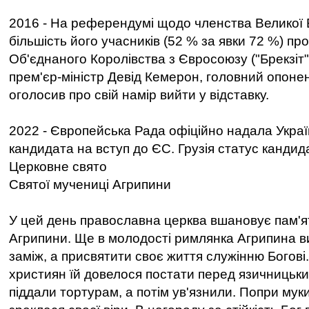
2016 - На референдумі щодо членства Великої 
більшість його учасників (52 % за явки 72 %) пр
Об'єднаного Королівства з Євросоюзу ("Брекзіт"
прем'єр-міністр Девід Кемерон, головний опонент
оголосив про свій намір вийти у відставку.
2022 - Європейська Рада офіційно надала Украї
кандидата на вступ до ЄС. Грузія статус кандид
Церковне свято
Святої мучениці Агрипини
У цей день православна церква вшановує пам'ят
Агрипини. Ще в молодості римлянка Агрипина в
заміж, а присвятити своє життя служінню Богові.
християн їй довелося постати перед язичницьким
піддали тортурам, а потім ув'язнили. Попри мук