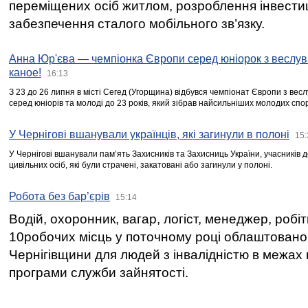
переміщених осіб житлом, розроблення інвестиц
забезпечення сталого мобільного зв’язку.
Анна Юр'єва — чемпіонка Європи серед юніорок з веслув
каное!
16:13
З 23 до 26 липня в місті Сегед (Угорщина) відбувся чемпіонат Європи з вес
серед юніорів та молоді до 23 років, який зібрав найсильніших молодих спо
У Чернігові вшанували українців, які загинули в полоні
15:
У Чернігові вшанували пам’ять Захисників та Захисниць України, учасників
цивільних осіб, які були страчені, закатовані або загинули у полоні.
Робота без бар’єрів
15:14
Водій, охоронник, вагар, логіст, менеджер, робі
10робочих місць у поточному році облаштован
Чернігівщини для людей з інвалідністю в межах
програми служби зайнятості.