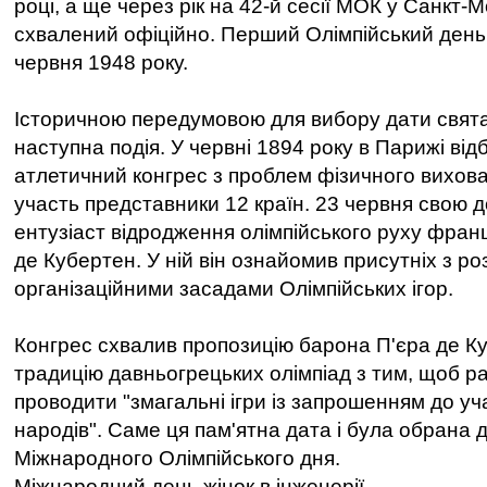
році, а ще через рік на 42-й сесії МОК у Санкт-М
схвалений офіційно. Перший Олімпійський день
червня 1948 року.
Історичною передумовою для вибору дати свят
наступна подія. У червні 1894 року в Парижі ві
атлетичний конгрес з проблем фізичного вихова
участь представники 12 країн. 23 червня свою 
ентузіаст відродження олімпійського руху фран
де Кубертен. У ній він ознайомив присутніх з 
організаційними засадами Олімпійських ігор.
Конгрес схвалив пропозицію барона П'єра де К
традицію давньогрецьких олімпіад з тим, щоб р
проводити "змагальні ігри із запрошенням до уча
народів". Саме ця пам'ятна дата і була обрана 
Міжнародного Олімпійського дня.
Міжнародний день жінок в інженерії