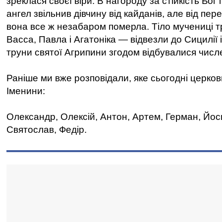
зреклася своєї віри. В нагороду за стійкість Бог
ангел звільнив дівчину від кайданів, але від пе
вона все ж незабаром померла. Тіло мучениці 
Васса, Павла і Агатоніка — відвезли до Сицилії 
труни святої Агрипини згодом відбувалися числе
Раніше ми вже розповідали, яке сьогодні церков
Іменини:
Олександр, Олексій, Антон, Артем, Герман, Йос
Святослав, Федір.