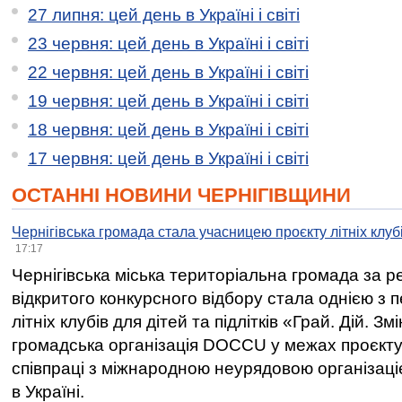
27 липня: цей день в Україні і світі
23 червня: цей день в Україні і світі
22 червня: цей день в Україні і світі
19 червня: цей день в Україні і світі
18 червня: цей день в Україні і світі
17 червня: цей день в Україні і світі
ОСТАННІ НОВИНИ ЧЕРНІГІВЩИНИ
Чернігівська громада стала учасницею проєкту літніх клуб
17:17
Чернігівська міська територіальна громада за 
відкритого конкурсного відбору стала однією з
літніх клубів для дітей та підлітків «Грай. Дій. З
громадська організація DOCCU у межах проєкту 
співпраці з міжнародною неурядовою організаціє
в Україні.