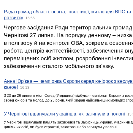
Рада громад області: освіта, інвестиції, житло для ВПО та
розвитку
16:55
Чергове засідання Ради територіальних громад 
Чернігові 27 липня. На порядку денному – низка
в полі зору й на контролі ОВА, зокрема освоєння
робота центрів життєстійкості, забезпечення вн
переміщених осіб житлом, розроблення інвестиц
забезпечення сталого мобільного зв’язку.
Анна Юр'єва — чемпіонка Європи серед юніорок з веслув
каное!
16:13
З 23 до 26 липня в місті Сегед (Угорщина) відбувся чемпіонат Європи з вес
серед юніорів та молоді до 23 років, який зібрав найсильніших молодих спо
У Чернігові вшанували українців, які загинули в полоні
15:
У Чернігові вшанували пам’ять Захисників та Захисниць України, учасників
цивільних осіб, які були страчені, закатовані або загинули у полоні.