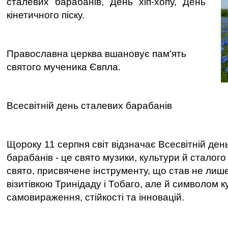
сталевих барабанів, День хіп-хопу, День
кінетичного піску.
Православна церква вшановує пам'ять
святого мученика Євпла.
Всесвітній день сталевих барабанів
Щороку 11 серпня світ відзначає Всесвітній ден
барабанів - це свято музики, культури й сталого
свято, присвячене інструменту, що став не ли
візитівкою Тринідаду і Тобаго, але й символом 
самовираження, стійкості та інновацій.