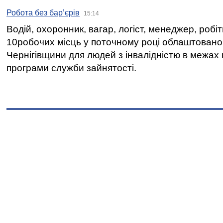
Робота без бар’єрів
15:14
Водій, охоронник, вагар, логіст, менеджер, робі
10робочих місць у поточному році облаштован
Чернігівщини для людей з інвалідністю в межах
програми служби зайнятості.