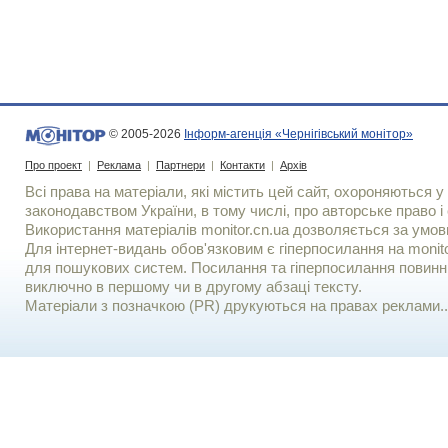
© 2005-2026
Інформ-агенція «Чернігівський монітор»
Про проект
|
Реклама
|
Партнери
|
Контакти
|
Архів
Всі права на матеріали, які містить цей сайт, охороняються у 
законодавством України, в тому числі, про авторське право і 
Використання матерiалiв monitor.cn.ua дозволяється за умов
Для iнтернет-видань обов'язковим є гiперпосилання на monito
для пошукових систем. Посилання та гіперпосилання повинні
виключно в першому чи в другому абзаці тексту.
Матеріали з позначкою (PR) друкуються на правах реклами..