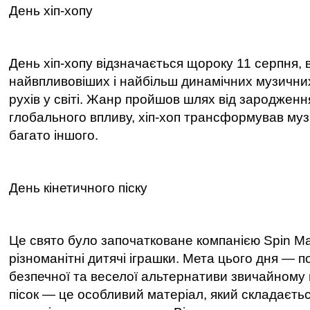
День хіп-хопу
День хіп-хопу відзначається щороку 11 серпня,
найвпливовіших і найбільш динамічних музичних
рухів у світі. Жанр пройшов шлях від зародженн
глобального впливу, хіп-хоп трансформував музи
багато іншого.
День кінетичного піску
Це свято було започатковане компанією Spin Ma
різноманітні дитячі іграшки. Мета цього дня
—
п
безпечної та веселої альтернативи звичайному п
пісок
—
це особливий матеріал, який складаєтьс