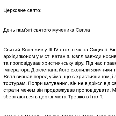
Церковне свято:
День пам’яті святого мученика Євпла
Святий Євпл жив у III-IV століттях на Сицилії. В
архідияконом у місті Катанія. Євпл завжди носив
та проповідував християнську віру. Під час пра
імператора Діоклетіана його схопили язичники та
Євпл визнав перед усіма, що є християнином, і 
тортурам. Попри катування, він не відрікся від св
страти мечем він продовжував проповідувати. 
зберігаються в церкві міста Тревіко в Італії.