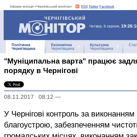
Інформ-агенція «Чернігівський монітор»:
RSS
Twitter
Facebook
Інформ-агенція
«Чернігівський монітор»
19:26:1
Четвер, 6 серпня,
Політична
Економічна
Культурна
Стил
Чернігівщина
Чернігівщина
Чернігівщина
"Муніципальна варта" працює задл
порядку в Чернігові
08.11.2017 08:12
—
У Чернігові контроль за виконання
благоустрою, забезпеченням чистот
громадських місцях, виконанням за