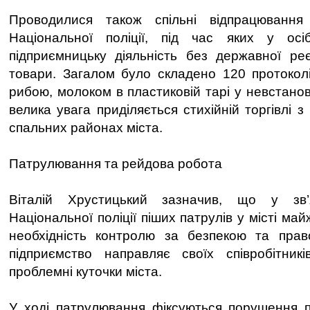
Проводилися також спільні відпрацювання 
Національної поліції, під час яких у ос
підприємницьку діяльність без державної реє
товари. Загалом було складено 120 протоколі
рибою, молоком в пластиковій тарі у невстано
велика увага приділяється стихійній торгівлі 
спальних районах міста.
Патрулювання та рейдова робота
Віталій Хрустицький зазначив, що у зв
Національної поліції піших патрулів у місті ма
необхідність контролю за безпекою та прав
підприємство направляє своїх співробітник
проблемні куточки міста.
У ході патрулювання фіксуються порушення п