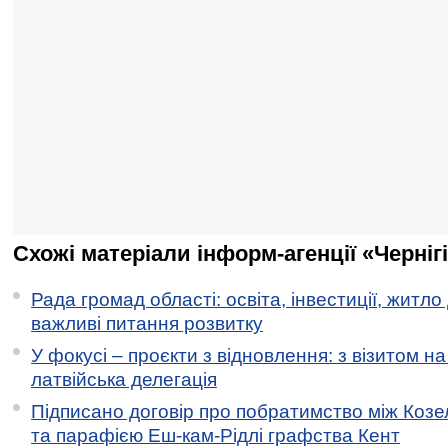
Схожі матеріали інформ-агенції «Черніг
Рада громад області: освіта, інвестиції, житло
важливі питання розвитку
У фокусі – проєкти з відновлення: з візитом на
латвійська делегація
Підписано договір про побратимство між Коз
та парафією Еш-кам-Рідлі графства Кент