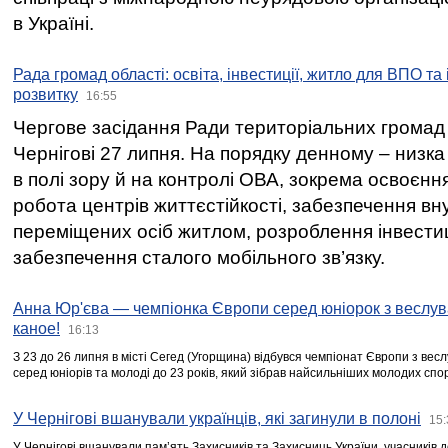
в Україні.
Рада громад області: освіта, інвестиції, житло для ВПО та
розвитку
16:55
Чергове засідання Ради територіальних громад 
Чернігові 27 липня. На порядку денному – низка
в полі зору й на контролі ОВА, зокрема освоєння
робота центрів життєстійкості, забезпечення вн
переміщених осіб житлом, розроблення інвестиц
забезпечення сталого мобільного зв’язку.
Анна Юр'єва — чемпіонка Європи серед юніорок з веслув
каное!
16:13
З 23 до 26 липня в місті Сегед (Угорщина) відбувся чемпіонат Європи з вес
серед юніорів та молоді до 23 років, який зібрав найсильніших молодих спо
У Чернігові вшанували українців, які загинули в полоні
15:
У Чернігові вшанували пам’ять Захисників та Захисниць України, учасників