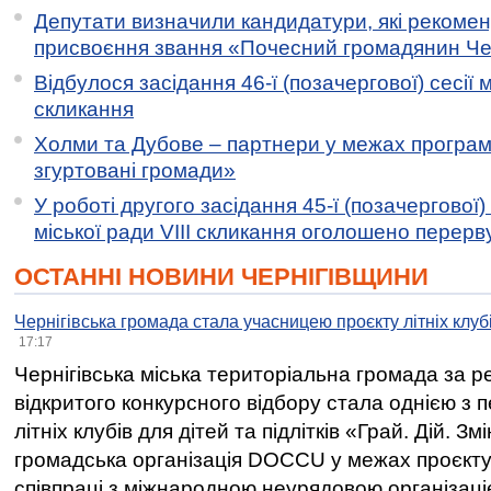
Депутати визначили кандидатури, які рекоме
присвоєння звання «Почесний громадянин Черн
Відбулося засідання 46-ї (позачергової) сесії м
скликання
Холми та Дубове – партнери у межах програми
згуртовані громади»
У роботі другого засідання 45-ї (позачергової) 
міської ради VIII скликання оголошено перерв
ОСТАННІ НОВИНИ ЧЕРНІГІВЩИНИ
Чернігівська громада стала учасницею проєкту літніх клуб
17:17
Чернігівська міська територіальна громада за 
відкритого конкурсного відбору стала однією з
літніх клубів для дітей та підлітків «Грай. Дій. З
громадська організація DOCCU у межах проєкту 
співпраці з міжнародною неурядовою організаціє