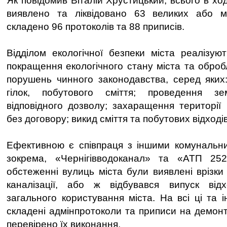
Як повідомив Віталій Хрустицький, всього в хо
виявлено та ліквідовано 63 великих або м
складено 96 протоколів та 88 приписів.
Відділом екологічної безпеки міста реалізу
покращення екологічного стану міста та обро
порушень чинного законодавства, серед яких
гілок, побутового сміття; проведення з
відповідного дозволу; захаращення території м
без договору; викид сміття та побутових відходів 
Ефективною є співпраця з іншими комунальни
зокрема, «Чернігівводоканал» та «АТП 25
обстеженні вулиць міста були виявлені врізки
каналізації, або ж відбувався випуск від
загального користування міста. На всі ці та 
складені адмінпротоколи та приписи на демон
перевірено їх виконання.