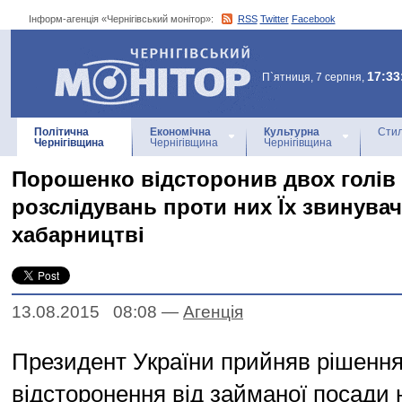
Інформ-агенція «Чернігівський монітор»:
RSS
Twitter
Facebook
Інформ-агенція
«Чернігівський монітор»
17:33
П`ятниця, 7 серпня,
Політична
Економічна
Культурна
Стил
Чернігівщина
Чернігівщина
Чернігівщина
Порошенко відсторонив двох голів 
розслідувань проти них Їх звинува
хабарництві
13.08.2015 08:08
—
Агенцiя
Президент України прийняв рішення
відсторонення від займаної посади 