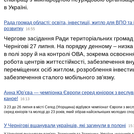
в Україні.
Рада громад області: освіта, інвестиції, житло для ВПО та
розвитку
16:55
Чергове засідання Ради територіальних громад 
Чернігові 27 липня. На порядку денному – низка
в полі зору й на контролі ОВА, зокрема освоєння
робота центрів життєстійкості, забезпечення вн
переміщених осіб житлом, розроблення інвестиц
забезпечення сталого мобільного зв’язку.
Анна Юр'єва — чемпіонка Європи серед юніорок з веслув
каное!
16:13
З 23 до 26 липня в місті Сегед (Угорщина) відбувся чемпіонат Європи з вес
серед юніорів та молоді до 23 років, який зібрав найсильніших молодих спо
У Чернігові вшанували українців, які загинули в полоні
15: