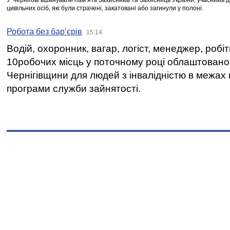
У Чернігові вшанували пам’ять Захисників та Захисниць України, учасників
цивільних осіб, які були страчені, закатовані або загинули у полоні.
Робота без бар’єрів
15:14
Водій, охоронник, вагар, логіст, менеджер, робі
10робочих місць у поточному році облаштован
Чернігівщини для людей з інвалідністю в межах
програми служби зайнятості.