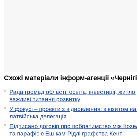
Схожі матеріали інформ-агенції «Черніг
Рада громад області: освіта, інвестиції, житло
важливі питання розвитку
У фокусі – проєкти з відновлення: з візитом на
латвійська делегація
Підписано договір про побратимство між Коз
та парафією Еш-кам-Рідлі графства Кент