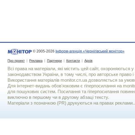
© 2005-2026
Інформ-агенція «Чернігівський монітор»
Про проект
|
Реклама
|
Партнери
|
Контакти
|
Архів
Всі права на матеріали, які містить цей сайт, охороняються у 
законодавством України, в тому числі, про авторське право і 
Використання матерiалiв monitor.cn.ua дозволяється за умов
Для iнтернет-видань обов'язковим є гiперпосилання на monito
для пошукових систем. Посилання та гіперпосилання повинні
виключно в першому чи в другому абзаці тексту.
Матеріали з позначкою (PR) друкуються на правах реклами..