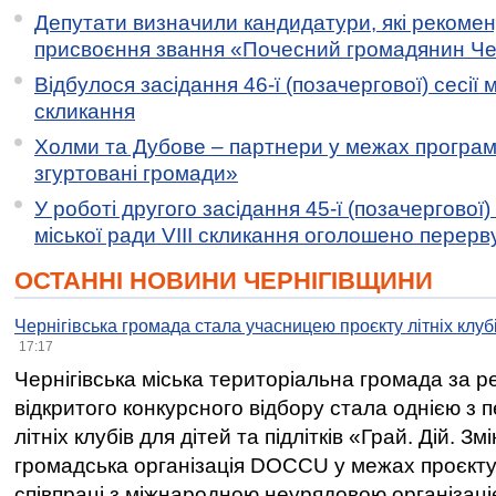
Депутати визначили кандидатури, які рекоме
присвоєння звання «Почесний громадянин Черн
Відбулося засідання 46-ї (позачергової) сесії м
скликання
Холми та Дубове – партнери у межах програми
згуртовані громади»
У роботі другого засідання 45-ї (позачергової) 
міської ради VIII скликання оголошено перерв
ОСТАННІ НОВИНИ ЧЕРНІГІВЩИНИ
Чернігівська громада стала учасницею проєкту літніх клуб
17:17
Чернігівська міська територіальна громада за 
відкритого конкурсного відбору стала однією з
літніх клубів для дітей та підлітків «Грай. Дій. З
громадська організація DOCCU у межах проєкту 
співпраці з міжнародною неурядовою організаціє