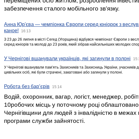
переміщених осіб житлом, розроблення інвестиц
забезпечення сталого мобільного зв’язку.
Анна Юр'єва — чемпіонка Європи серед юніорок з веслув
каное!
16:13
З 23 до 26 липня в місті Сегед (Угорщина) відбувся чемпіонат Європи з вес
серед юніорів та молоді до 23 років, який зібрав найсильніших молодих спо
У Чернігові вшанували українців, які загинули в полоні
15:
У Чернігові вшанували пам’ять Захисників та Захисниць України, учасників
цивільних осіб, які були страчені, закатовані або загинули у полоні.
Робота без бар’єрів
15:14
Водій, охоронник, вагар, логіст, менеджер, робі
10робочих місць у поточному році облаштован
Чернігівщини для людей з інвалідністю в межах
програми служби зайнятості.