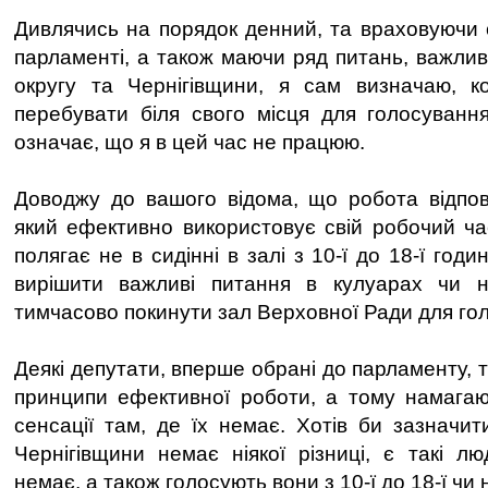
Дивлячись на порядок денний, та враховуючи с
парламенті, а також маючи ряд питань, важлив
округу та Чернігівщини, я сам визначаю, 
перебувати біля свого місця для голосуванн
означає, що я в цей час не працюю.
Доводжу до вашого відома, що робота відпов
який ефективно використовує свій робочий ча
полягає не в сидінні в залі з 10-ї до 18-ї год
вирішити важливі питання в кулуарах чи на
тимчасово покинути зал Верховної Ради для го
Деякі депутати, вперше обрані до парламенту, 
принципи ефективної роботи, а тому намагаю
сенсації там, де їх немає. Хотів би зазначит
Чернігівщини немає ніякої різниці, є такі л
немає, а також голосують вони з 10-ї до 18-ї чи н