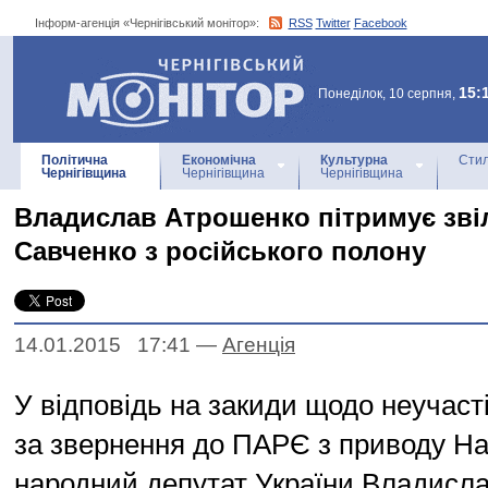
Інформ-агенція «Чернігівський монітор»:
RSS
Twitter
Facebook
Інформ-агенція
«Чернігівський монітор»
15:
Понеділок, 10 серпня,
Політична
Економічна
Культурна
Стил
Чернігівщина
Чернігівщина
Чернігівщина
Владислав Атрошенко пітримує зві
Савченко з російського полону
14.01.2015 17:41
—
Агенцiя
У відповідь на закиди щодо неучасті
за звернення до ПАРЄ з приводу На
народний депутат України Владисл