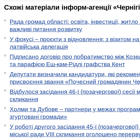
Схожі матеріали інформ-агенції «Черніг
Рада громад області: освіта, інвестиції, житло
важливі питання розвитку
У фокусі – проєкти з відновлення: з візитом на
латвійська делегація
Підписано договір про побратимство між Коз
та парафією Еш-кам-Рідлі графства Кент
Депутати визначили кандидатури, які рекоме
присвоєння звання «Почесний громадянин Черн
Відбулося засідання 46-ї (позачергової) сесії м
скликання
Холми та Дубове – партнери у межах програми
згуртовані громади»
У роботі другого засідання 45-ї (позачергової) 
міської ради VIII скликання оголошено перерв