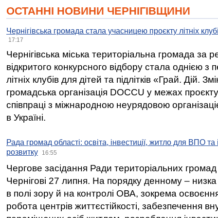
ОСТАННІ НОВИНИ ЧЕРНІГІВЩИНИ
Чернігівська громада стала учасницею проєкту літніх клуб
17:17
Чернігівська міська територіальна громада за 
відкритого конкурсного відбору стала однією з
літніх клубів для дітей та підлітків «Грай. Дій. З
громадська організація DOCCU у межах проєкту 
співпраці з міжнародною неурядовою організаціє
в Україні.
Рада громад області: освіта, інвестиції, житло для ВПО та
розвитку
16:55
Чергове засідання Ради територіальних громад 
Чернігові 27 липня. На порядку денному – низка
в полі зору й на контролі ОВА, зокрема освоєння
робота центрів життєстійкості, забезпечення вн