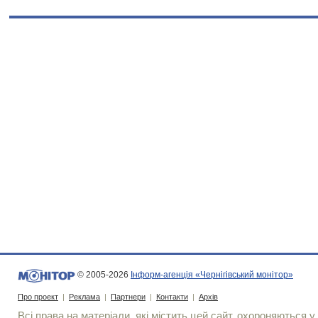
© 2005-2026
Інформ-агенція «Чернігівський монітор»
Про проект
|
Реклама
|
Партнери
|
Контакти
|
Архів
Всі права на матеріали, які містить цей сайт, охороняються у 