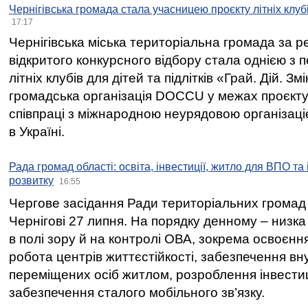
Чернігівська громада стала учасницею проєкту літніх клуб
17:17
Чернігівська міська територіальна громада за 
відкритого конкурсного відбору стала однією з
літніх клубів для дітей та підлітків «Грай. Дій. З
громадська організація DOCCU у межах проєкту 
співпраці з міжнародною неурядовою організаціє
в Україні.
Рада громад області: освіта, інвестиції, житло для ВПО та
розвитку
16:55
Чергове засідання Ради територіальних громад 
Чернігові 27 липня. На порядку денному – низка
в полі зору й на контролі ОВА, зокрема освоєння
робота центрів життєстійкості, забезпечення вн
переміщених осіб житлом, розроблення інвестиц
забезпечення сталого мобільного зв’язку.