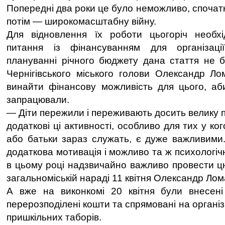
Попередні два роки це було неможливо, спочат
потім — широкомасштабну війну.
Для відновлення їх роботи цьогоріч необх
питання із фінансуванням для організаці
плануванні річного бюджету дана стаття не б
Чернігівського міського голови Олександр Л
винайти фінансову можливість для цього, аб
запрацювали.
— Діти пережили і переживають досить велику п
додаткові ці активності, особливо для тих у ко
або батьки зараз служать, є дуже важливими
додаткова мотивація і можливо та ж психологічн
в цьому році надзвичайно важливо провести цю
загальноміській нараді 11 квітня Олександр Лом
А вже на виконкомі 20 квітня були внесені
перерозподілені кошти та спрямовані на органі
пришкільних таборів.