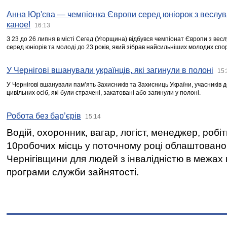
Анна Юр'єва — чемпіонка Європи серед юніорок з веслув
каное!
16:13
З 23 до 26 липня в місті Сегед (Угорщина) відбувся чемпіонат Європи з вес
серед юніорів та молоді до 23 років, який зібрав найсильніших молодих спо
У Чернігові вшанували українців, які загинули в полоні
15:
У Чернігові вшанували пам’ять Захисників та Захисниць України, учасників
цивільних осіб, які були страчені, закатовані або загинули у полоні.
Робота без бар’єрів
15:14
Водій, охоронник, вагар, логіст, менеджер, робі
10робочих місць у поточному році облаштован
Чернігівщини для людей з інвалідністю в межах
програми служби зайнятості.