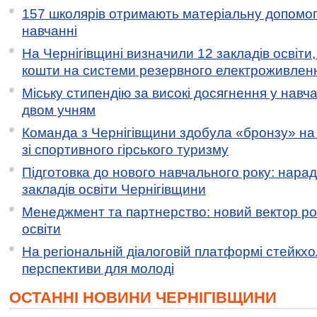
157 школярів отримають матеріальну допомогу
навчанні
На Чернігівщині визначили 12 закладів освіти,
кошти на системи резервного електроживлен
Міську стипендію за високі досягнення у навч
двом учням
Команда з Чернігівщини здобула «бронзу» на 
зі спортивного гірського туризму
Підготовка до нового навчального року: нарад
закладів освіти Чернігівщини
Менеджмент та партнерство: новий вектор ро
освіти
На регіональній діалоговій платформі стейкх
перспективи для молоді
ОСТАННІ НОВИНИ ЧЕРНІГІВЩИНИ