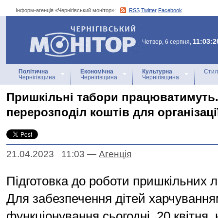
Інформ-агенція «Чернігівський монітор»:
RSS
Twitter
Facebook
Інформ-агенція
«Чернігівський монітор»
11:03:2
Четвер, 6 серпня,
Політична
Економічна
Культурна
Стил
Чернігівщина
Чернігівщина
Чернігівщина
Пришкільні табори працюватимуть.
перерозподіл коштів для організаці
21.04.2023 11:03
—
Агенцiя
Підготовка до роботи пришкільних лі
Для забезпечення дітей харчуванням
функціонування сьогодні, 20 квітня, 