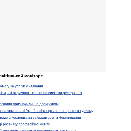
рнігівський монітор»
могу за успіхи у навчанні
віти, які отримають кошти на системи резервного
 навчанні призначили ще двом учням
на чемпіонаті України зі спортивного гірського туризму
арада з керівниками закладів освіти Чернігівщини
 розвитку професійної освіти