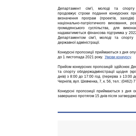
Департамент сім’ї, молоді та спорту 
продовжує строки подання конкурсних пр
визначення програм (проектів, заходів
національно-патріотичного виховання, ро
громадянського суспільства, для викона
надаватиметься фінансова підтримка у 202
Департаментом сім’ї, молоді та спорту Ч
державної адміністрації.
Конкурсні пропозиції приймаються з дня оп
до 1 листопада 2021 року.
Умови конкурсу
.
Прийом конкурсних пропозицій здійснює Деп
та спорту облдержадміністрації щодня (крі
днів) з 8:00 до 17:00 год. (перерва з 13:00 
Чернігів, вул. Шевченка, 7, к. 56, тел.: (0462)
Конкурсні пропозиції приймаються з дня 
завершено протягом 15 днів після затвердже