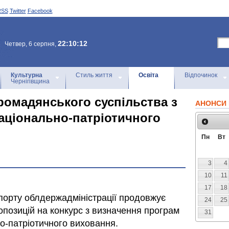
RSS
Twitter
Facebook
22:10:12
Четвер, 6 серпня,
Культурна
Стиль життя
Освіта
Відпочинок
Чернігівщина
громадянського суспільства з
АНОНСИ 
національно-патріотичного
Пн
Вт
3
4
10
11
17
18
спорту облдержадміністрації продовжує
24
25
опозицій на конкурс з визначення програм
31
о-патріотичного виховання.