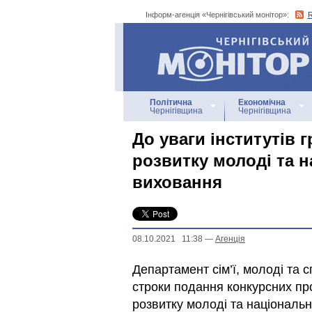
Інформ-агенція «Чернігівський монітор»:
Інформ-агенція
«Чернігівський монітор»
Політична
Економічна
Чернігівщина
Чернігівщина
До уваги інститутів 
розвитку молоді та 
виховання
08.10.2021 11:38
—
Агенцiя
Департамент сім’ї, молоді та 
строки подання конкурсних пр
розвитку молоді та національн