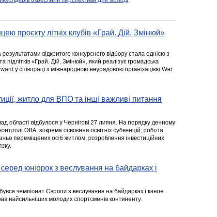
ейкхолдерів окреслили перспективи для молоді
цею проєкту літніх клубів «Грай. Дій. Змінюй»
а результатами відкритого конкурсного відбору стала однією з
та підлітків «Грай. Дій. Змінюй», який реалізує громадська
rward у співпраці з міжнародною неурядовою організацією War
стиції, житло для ВПО та інші важливі питання
ад області відбулося у Чернігові 27 липня. На порядку денному
 контролі ОВА, зокрема освоєння освітніх субвенцій, робота
ішньо переміщених осіб житлом, розроблення інвестиційних
зку.
серед юніорок з веслування на байдарках і
ідбувся чемпіонат Європи з веслування на байдарках і каное
ібрав найсильніших молодих спортсменів континенту.