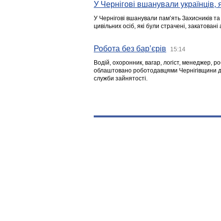
У Чернігові вшанували українців, я
У Чернігові вшанували пам’ять Захисників т
цивільних осіб, які були страчені, закатовані
Робота без бар’єрів
15:14
Водій, охоронник, вагар, логіст, менеджер, 
облаштовано роботодавцями Чернігівщини дл
служби зайнятості.