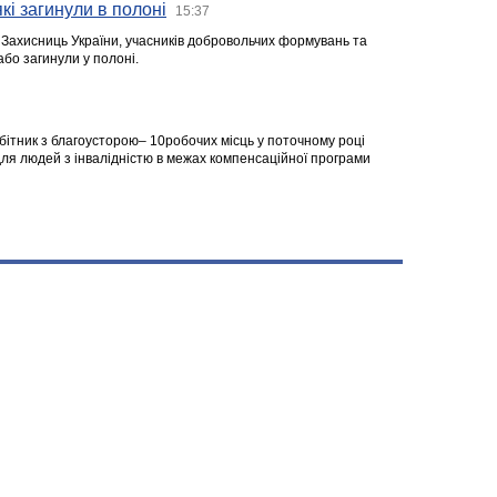
кі загинули в полоні
15:37
а Захисниць України, учасників добровольчих формувань та
 або загинули у полоні.
робітник з благоусторою– 10робочих місць у поточному році
я людей з інвалідністю в межах компенсаційної програми