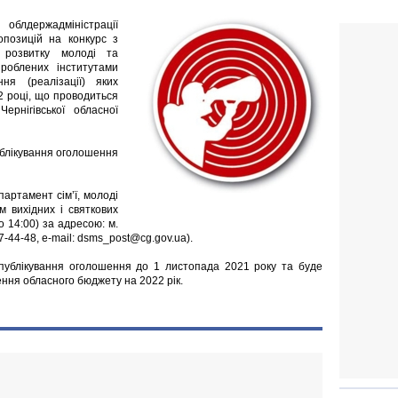
облдержадміністрації
опозицій на конкурс з
) розвитку молоді та
зроблених інститутами
ння (реалізації) яких
2 році, що проводиться
ернігівської обласної
ублікування оголошення
артамент сім’ї, молоді
м вихідних і святкових
до 14:00) за адресою: м.
 77-44-48, e-mail: dsms_post@cg.gov.ua).
опублікування оголошення до 1 листопада 2021 року та буде
ння обласного бюджету на 2022 рік.