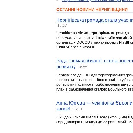
На регіональній діалоговій платформі ст
ОСТАННІ НОВИНИ ЧЕРНІГІВЩИНИ
Чернігівська громада стала учасни
17:17
Чернігівська міська територіальна громада з
переможниць проєкту літніх клубів для дітей 
організація DOCCU у межах проєкту PlayItFo
Child Alliance в Україні.
Рада громад області: освіта, інве
розвитку
16:55
Чергове засідання Ради територіальних гром
– низка питань, що постійно в полі зору й на
центрів життєстійкості, забезпечення внутр
планів, забезпечення сталого мобільного зв’я
Анна Юр'єва — чемпіонка Європи 
каное!
16:13
З 23 до 26 липня в місті Сегед (Угорщина) в
серед юніорів та молоді до 23 років, який з