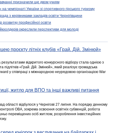
 навчанні призначили ще двом учням
на чемпіонаті України зі спортивного гірського туризму
арада з керівниками закладів освіти Чернігівщини
 розвитку професійної освіти
ейкхолдерів окреслили перспективи для молоді
цею проєкту літніх клубів «Грай. Дій. Змінюй»
а результатами відкритого конкурсного відбору стала однією з
та підлітків «Грай. Дій. Змінюй», який реалізує громадська
rward у співпраці з міжнародною неурядовою організацією War
стиції, житло для ВПО та інші важливі питання
ад області відбулося у Чернігові 27 липня. На порядку денному
 контролі ОВА, зокрема освоєння освітніх субвенцій, робота
ішньо переміщених осіб житлом, розроблення інвестиційних
зку.
серед юніорок з веслування на байдарках і