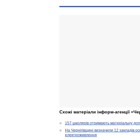
Схожі матеріали інформ-агенції «Че
157 школярів отримають матеріальну допо
На Чернігівщині визначили 12 закладів ос
електроживлення