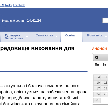
RSS
Twitter
Facebook
14:41:24
Неділя, 9 серпня,
Культурна
Стиль життя
Освіта
Відпочинок
Чернігівщина
ередовище виховання для
АНОНСИ 
Пн
Вт
3
4
10
11
— актуальна і болюча тема для нашого
17
18
 країна, орієнтується на забезпечення права
24
25
 Це передбачає влаштування дітей, які
31
 батьківського піклування, до сімейних