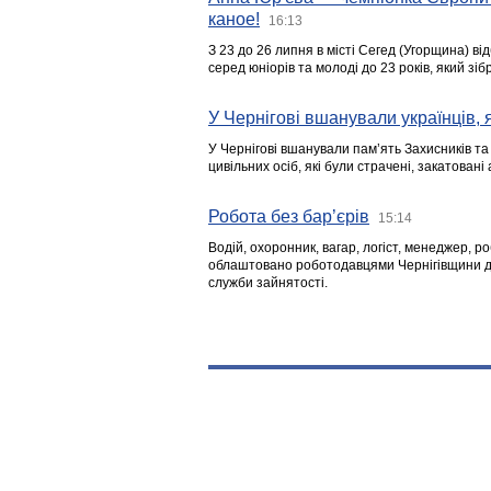
каное!
16:13
З 23 до 26 липня в місті Сегед (Угорщина) в
серед юніорів та молоді до 23 років, який з
У Чернігові вшанували українців, я
У Чернігові вшанували пам’ять Захисників т
цивільних осіб, які були страчені, закатовані
Робота без бар’єрів
15:14
Водій, охоронник, вагар, логіст, менеджер, 
облаштовано роботодавцями Чернігівщини дл
служби зайнятості.