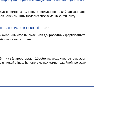
ідбувся чемпіонат Європи з веслування на байдарках і каное
ібрав найсильніших молодих спортсменів континенту.
кі загинули в полоні
15:37
а Захисниць України, учасників добровольчих формувань та
 або загинули у полоні.
робітник з благоусторою– 10робочих місць у поточному році
я людей з інвалідністю в межах компенсаційної програми