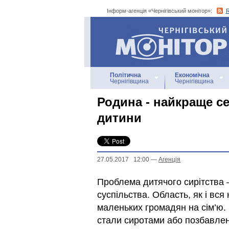
Інформ-агенція «Чернігівський монітор»:
Інформ-агенція
«Чернігівський монітор»
Політична
Економічна
Чернігівщина
Чернігівщина
Родина - найкраще с
дитини
27.05.2017 12:00
—
Агенцiя
Проблема дитячого сирітства 
суспільства. Область, як і вся
маленьких громадян на сім’ю.
стали сиротами або позбавлені