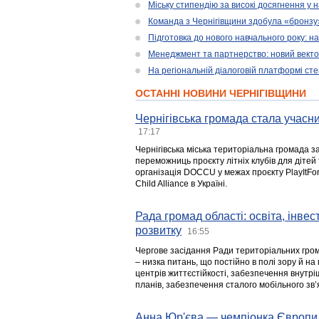
Міську стипендію за високі досягнення у
Команда з Чернігівщини здобула «бронзу» 
Підготовка до нового навчального року: н
Менеджмент та партнерство: новий вектор
На регіональній діалоговій платформі ст
ОСТАННІ НОВИНИ ЧЕРНІГІВЩИНИ
Чернігівська громада стала учасни
17:17
Чернігівська міська територіальна громада з
переможниць проєкту літніх клубів для дітей 
організація DOCCU у межах проєкту PlayItFo
Child Alliance в Україні.
Рада громад області: освіта, інве
розвитку
16:55
Чергове засідання Ради територіальних гром
– низка питань, що постійно в полі зору й на
центрів життєстійкості, забезпечення внутр
планів, забезпечення сталого мобільного зв’я
Анна Юр'єва — чемпіонка Європи 