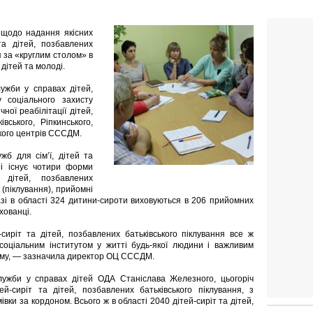
и щодо надання якісних
 та дітей, позбавлених
я за «круглим столом» в
 дітей та молоді.
ужби у справах дітей,
у соціального захисту
ної реабілітації дітей,
вського, Ріпкинського,
ького центрів СССДМ.
жб для сім’ї, дітей та
ні існує чотири форми
 дітей, позбавлених
 (піклування), прийомні
разі в області 324 дитини-сироти виховуються в 206 прийомних
хованці.
иріт та дітей, позбавлених батьківського піклування все ж
соціальним інститутом у житті будь-якої людини і важливим
ньому, — зазначила директор ОЦ СССДМ.
ужби у справах дітей ОДА Станіслава Железного, цьогоріч
й-сиріт та дітей, позбавлених батьківського піклування, з
вки за кордоном. Всього ж в області 2040 дітей-сиріт та дітей,