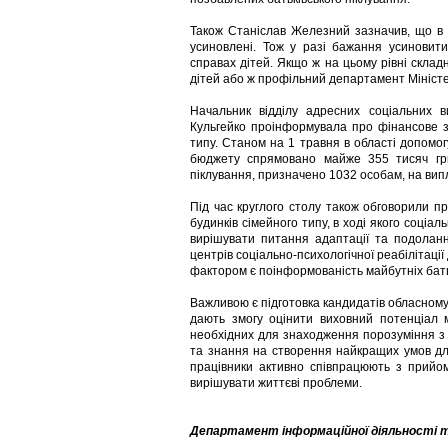
Також Станіслав Железний зазначив, що в У
усиновлені. Тож у разі бажання усиновит
справах дітей. Якщо ж на цьому рівні скла
дітей або ж профільний департамент Міністер
Начальник відділу адресних соціальних 
Кульгейко проінформувала про фінансове з
типу. Станом на 1 травня в області допомо
бюджету спрямовано майже 355 тисяч гри
піклування, призначено 1032 особам, на випл
Під час круглого столу також обговорили 
будинків сімейного типу, в ході якого соціа
вирішувати питання адаптації та подоланн
центрів соціально-психологічної реабілітації
фактором є поінформованість майбутніх батьк
Важливою є підготовка кандидатів обласному ц
дають змогу оцінити виховний потенціал 
необхідних для знаходження порозуміння з
та знання на створення найкращих умов для
працівники активно співпрацюють з прийо
вирішувати життєві проблеми.
Департамент інформаційної діяльності т