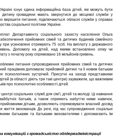
країні існує єдина інформаційна база дітей, які можуть бути
и дитину громадяни мають звернутися до місцевої служби у
дно вирішити питання, підключаються обласні служби у справах
ства соціальної політики України.
виплат Департаменту соціального захисту населення Ольга
абезпечення прийомних сімей та дитячих будинків сімейного
гу при усиновлені отримують 75 осіб. На виплату з державного
вень. Допомогу на дітей, над якими встановлено опіку чи
ату з початку року спрямовано 16 мільйонів гривень.
проблемні питання супроводження прийомних сімей та дитячих
льний працівник допомагає прийомній дитині та її новим батькам
я психологічних зустрічей. Присутні на заході представники
 дітей (в області діють три такі центри) зауважили, що важливим
ів про психологічні особливості дітей.
ентрі соціальних служб для сім’ї, дітей та молоді. Ці навчання
майбутніх батьків, а також сприяють набуттю ними навичок,
 прийомними дітьми, дозволяють спрямовувати власний досвід
 життя вихованців. До речі, під час супроводження соціальні
мними батьками та батьками вихователями і допомагають їм
а комунікацій з громадськістю облдержадміністрації