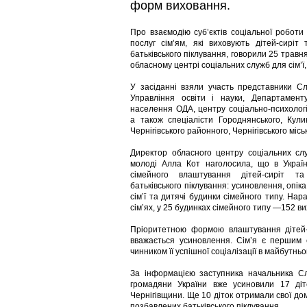
форм виховання.
Про взаємодію суб’єктів соціальної робот
послуг сім’ям, які виховують дітей-сиріт
батьківського піклування, говорили 25 травн
обласному центрі соціальних служб для сім’ї,
У засіданні взяли участь представники Сл
Управління освіти і науки, Департамент
населення ОДА, центру соціально-психологіч
а також спеціалісти Городнянського, Куликі
Чернігівського районного, Чернігівського міс
Директор обласного центру соціальних слу
молоді Алла Кот наголосила, що в Украї
сімейного влаштування дітей-сиріт та
батьківського піклування: усиновлення, опіка
сім’ї та дитячі будинки сімейного типу. На
сім’ях, у 25 будинках сімейного типу —152 ви
Пріоритетною формою влаштування дітей-с
вважається усиновлення. Сім’я є першим 
чинником її успішної соціалізації в майбут
За інформацією заступника начальника Сл
громадяни України вже усиновили 17 діте
Чернігівщини. Ще 10 діток отримали свої домі
позбавлених батьківського піклування.