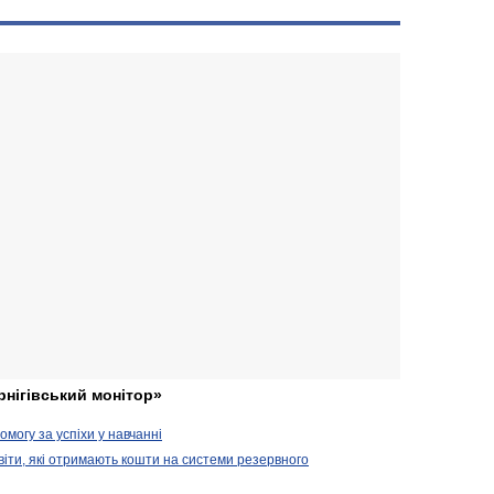
рнігівський монітор»
могу за успіхи у навчанні
віти, які отримають кошти на системи резервного