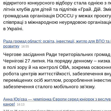
відкритого конкурсного відбору стала однією з
літніх клубів для дітей та підлітків «Грай. Дій. З
громадська організація DOCCU у межах проєкту 
співпраці з міжнародною неурядовою організаціє
в Україні.
Рада громад області: освіта, інвестиції, житло для ВПО та
розвитку
16:55
Чергове засідання Ради територіальних громад 
Чернігові 27 липня. На порядку денному – низка
в полі зору й на контролі ОВА, зокрема освоєння
робота центрів життєстійкості, забезпечення вн
переміщених осіб житлом, розроблення інвестиц
забезпечення сталого мобільного зв’язку.
Анна Юр'єва — чемпіонка Європи серед юніорок з веслув
каное!
16:13