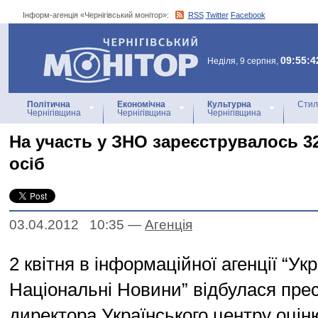
Інформ-агенція «Чернігівський монітор»:
RSS
Twitter
Facebook
Інформ-агенція
«Чернігівський монітор»
09:55:4
Неділя, 9 серпня,
Політична
Економічна
Культурна
Стил
Чернігівщина
Чернігівщина
Чернігівщина
На участь у ЗНО зареєструвалось 32
осіб
03.04.2012 10:35
—
Агенцiя
2 квітня в інформаційної агенції “Укр
Національні Новини” відбулася пре
директора Українського центру оцін