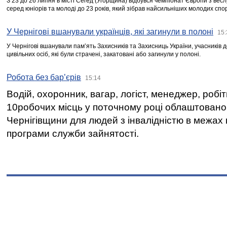
З 23 до 26 липня в місті Сегед (Угорщина) відбувся чемпіонат Європи з вес
серед юніорів та молоді до 23 років, який зібрав найсильніших молодих спо
У Чернігові вшанували українців, які загинули в полоні
15:
У Чернігові вшанували пам’ять Захисників та Захисниць України, учасників
цивільних осіб, які були страчені, закатовані або загинули у полоні.
Робота без бар’єрів
15:14
Водій, охоронник, вагар, логіст, менеджер, робі
10робочих місць у поточному році облаштован
Чернігівщини для людей з інвалідністю в межах
програми служби зайнятості.