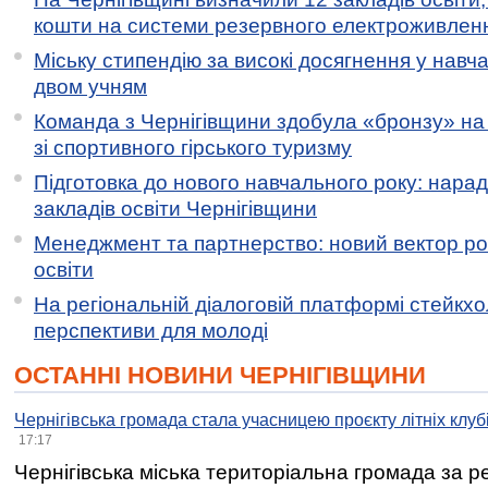
кошти на системи резервного електроживлен
Міську стипендію за високі досягнення у навч
двом учням
Команда з Чернігівщини здобула «бронзу» на 
зі спортивного гірського туризму
Підготовка до нового навчального року: нарад
закладів освіти Чернігівщини
Менеджмент та партнерство: новий вектор ро
освіти
На регіональній діалоговій платформі стейкх
перспективи для молоді
ОСТАННІ НОВИНИ ЧЕРНІГІВЩИНИ
Чернігівська громада стала учасницею проєкту літніх клуб
17:17
Чернігівська міська територіальна громада за 