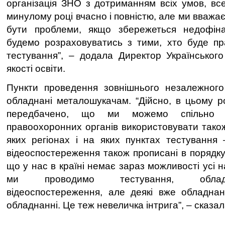
організація ЗНО з дотриманням всіх умов, все
минулому році вчасно і повністю, але ми вважа
бути проблеми, якщо збережеться недофін
будемо розраховуватись з тими, хто буде пр
тестування”, – додала Директор Українськог
якості освіти.
Пункти проведення зовнішнього незалежного
обладнані металошукачам. “Дійсно, в цьому 
передбачено, що ми можемо спільно з
правоохоронних органів використовувати тако
яких регіонах і на яких пунктах тестування
відеоспостереження також прописані в порядку
що у нас в країні немає зараз можливості усі н
ми проводимо тестування, облад
відеоспостереження, але деякі вже обладнан
обладнанні. Це теж невеличка інтрига”, – сказа