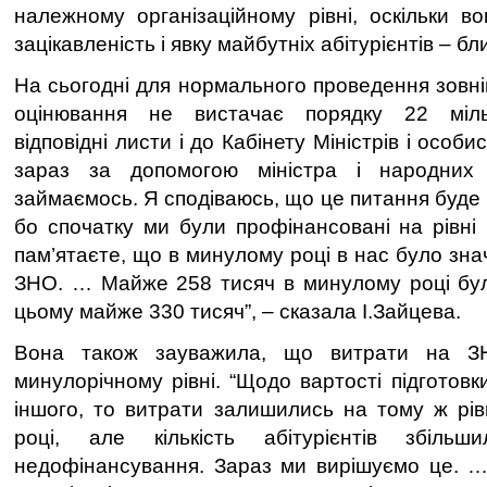
належному організаційному рівні, оскільки в
зацікавленість і явку майбутніх абітурієнтів – б
На сьогодні для нормального проведення зовн
оцінювання не вистачає порядку 22 мільй
відповідні листи і до Кабінету Міністрів і особис
зараз за допомогою міністра і народних
займаємось. Я сподіваюсь, що це питання буде
бо спочатку ми були профінансовані на рівні 
пам’ятаєте, що в минулому році в нас було зн
ЗНО. … Майже 258 тисяч в минулому році бул
цьому майже 330 тисяч”, – сказала І.Зайцева.
Вона також зауважила, що витрати на З
минулорічному рівні. “Щодо вартості підготовк
іншого, то витрати залишились на тому ж рів
році, але кількість абітурієнтів збіль
недофінансування. Зараз ми вирішуємо це. …