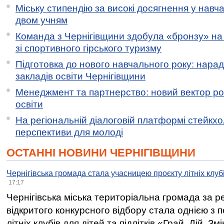
Міську стипендію за високі досягнення у навч
двом учням
Команда з Чернігівщини здобула «бронзу» на 
зі спортивного гірського туризму
Підготовка до нового навчального року: нарад
закладів освіти Чернігівщини
Менеджмент та партнерство: новий вектор ро
освіти
На регіональній діалоговій платформі стейкх
перспективи для молоді
ОСТАННІ НОВИНИ ЧЕРНІГІВЩИНИ
Чернігівська громада стала учасницею проєкту літніх клуб
17:17
Чернігівська міська територіальна громада за 
відкритого конкурсного відбору стала однією з
літніх клубів для дітей та підлітків «Грай. Дій. З