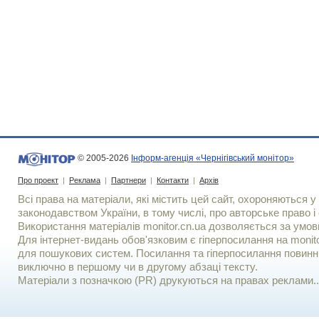
© 2005-2026
Інформ-агенція «Чернігівський монітор»
Про проект
|
Реклама
|
Партнери
|
Контакти
|
Архів
Всі права на матеріали, які містить цей сайт, охороняються у 
законодавством України, в тому числі, про авторське право і 
Використання матерiалiв monitor.cn.ua дозволяється за умов
Для iнтернет-видань обов'язковим є гiперпосилання на monito
для пошукових систем. Посилання та гіперпосилання повинні
виключно в першому чи в другому абзаці тексту.
Матеріали з позначкою (PR) друкуються на правах реклами..