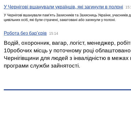
У Чернігові вшанували українців, які загинули в полоні
15:
У Чернігові вшанували пам’ять Захисників та Захисниць України, учасників
цивільних осіб, які були страчені, закатовані або загинули у полоні.
Робота без бар’єрів
15:14
Водій, охоронник, вагар, логіст, менеджер, робі
10робочих місць у поточному році облаштован
Чернігівщини для людей з інвалідністю в межах
програми служби зайнятості.