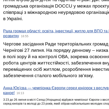
громадська організація DOCCU у межах проєкту 
співпраці з міжнародною неурядовою організаціє
в Україні.
Рада громад області: освіта, інвестиції, житло для ВПО та
розвитку
16:55
Чергове засідання Ради територіальних громад 
Чернігові 27 липня. На порядку денному – низка
в полі зору й на контролі ОВА, зокрема освоєння
робота центрів життєстійкості, забезпечення вн
переміщених осіб житлом, розроблення інвестиц
забезпечення сталого мобільного зв’язку.
Анна Юр'єва — чемпіонка Європи серед юніорок з веслув
каное!
16:13
З 23 до 26 липня в місті Сегед (Угорщина) відбувся чемпіонат Європи з вес
серед юніорів та молоді до 23 років, який зібрав найсильніших молодих спо