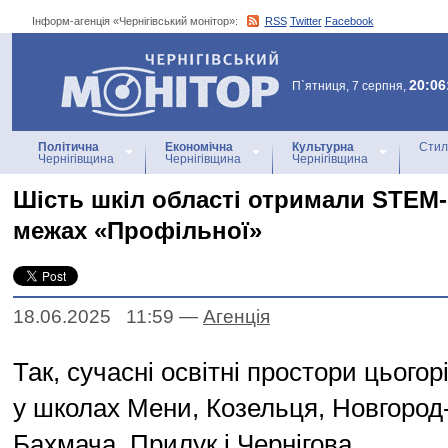
Інформ-агенція «Чернігівський монітор»:
RSS
Twitter
Facebook
Інформ-агенція
«Чернігівський монітор»
20:06
П`ятниця, 7 серпня,
Політична
Економічна
Культурна
Стил
Чернігівщина
Чернігівщина
Чернігівщина
Шість шкіл області отримали STEM
межах «Профільної»
18.06.2025 11:59
—
Агенцiя
Так, сучасні освітні простори цього
у школах Мени, Козельця, Новгород-
Бахмача, Прилук і Чернігова.