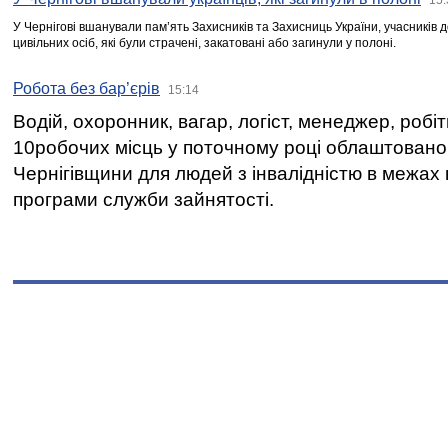
У Чернігові вшанували пам’ять Захисників та Захисниць України, учасників
цивільних осіб, які були страчені, закатовані або загинули у полоні.
Робота без бар’єрів
15:14
Водій, охоронник, вагар, логіст, менеджер, робі
10робочих місць у поточному році облаштован
Чернігівщини для людей з інвалідністю в межах
програми служби зайнятості.