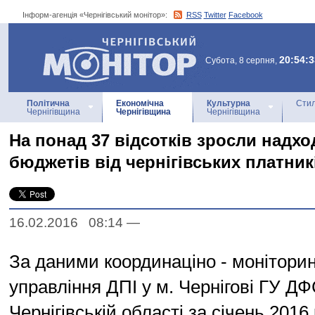
Інформ-агенція «Чернігівський монітор»:
RSS
Twitter
Facebook
Інформ-агенція
«Чернігівський монітор»
20:54:3
Субота, 8 серпня,
Політична
Економічна
Культурна
Стил
Чернігівщина
Чернігівщина
Чернігівщина
На понад 37 відсотків зросли надх
бюджетів від чернігівських платник
16.02.2016 08:14
—
За даними координаціно - моніторин
управління ДПІ у м. Чернігові ГУ ДФ
Чернігівській області за січень 201