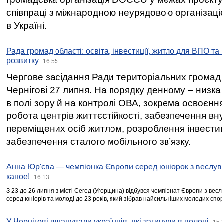
співпраці з міжнародною неурядовою організаціє
в Україні.
Рада громад області: освіта, інвестиції, житло для ВПО та
розвитку
16:55
Чергове засідання Ради територіальних громад 
Чернігові 27 липня. На порядку денному – низка
в полі зору й на контролі ОВА, зокрема освоєння
робота центрів життєстійкості, забезпечення вн
переміщених осіб житлом, розроблення інвестиц
забезпечення сталого мобільного зв’язку.
Анна Юр'єва — чемпіонка Європи серед юніорок з веслув
каное!
16:13
З 23 до 26 липня в місті Сегед (Угорщина) відбувся чемпіонат Європи з вес
серед юніорів та молоді до 23 років, який зібрав найсильніших молодих спо
У Чернігові вшанували українців, які загинули в полоні
15: