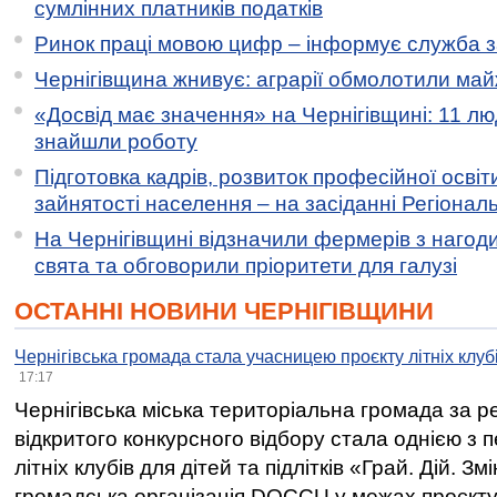
сумлінних платників податків
Ринок праці мовою цифр – інформує служба з
Чернігівщина жнивує: аграрії обмолотили майж
«Досвід має значення» на Чернігівщині: 11 лю
знайшли роботу
Підготовка кадрів, розвиток професійної освіт
зайнятості населення – на засіданні Регіонал
На Чернігівщині відзначили фермерів з нагод
свята та обговорили пріоритети для галузі
ОСТАННІ НОВИНИ ЧЕРНІГІВЩИНИ
Чернігівська громада стала учасницею проєкту літніх клуб
17:17
Чернігівська міська територіальна громада за 
відкритого конкурсного відбору стала однією з
літніх клубів для дітей та підлітків «Грай. Дій. З
громадська організація DOCCU у межах проєкту 