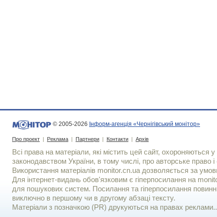
© 2005-2026
Інформ-агенція «Чернігівський монітор»
Про проект
|
Реклама
|
Партнери
|
Контакти
|
Архів
Всі права на матеріали, які містить цей сайт, охороняються у 
законодавством України, в тому числі, про авторське право і 
Використання матерiалiв monitor.cn.ua дозволяється за умов
Для iнтернет-видань обов'язковим є гiперпосилання на monito
для пошукових систем. Посилання та гіперпосилання повинні
виключно в першому чи в другому абзаці тексту.
Матеріали з позначкою (PR) друкуються на правах реклами..