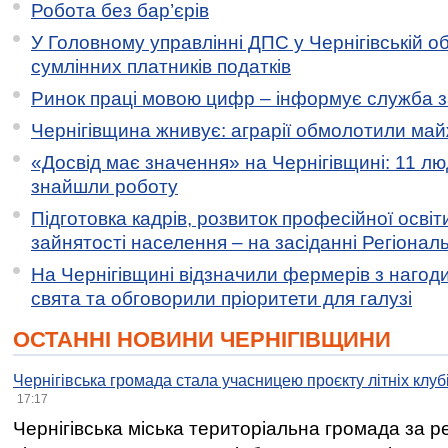
Робота без бар’єрів
У Головному управлінні ДПС у Чернігівській о
сумлінних платників податків
Ринок праці мовою цифр – інформує служба з
Чернігівщина жнивує: аграрії обмолотили майж
«Досвід має значення» на Чернігівщині: 11 лю
знайшли роботу
Підготовка кадрів, розвиток професійної освіт
зайнятості населення – на засіданні Регіонал
На Чернігівщині відзначили фермерів з нагод
свята та обговорили пріоритети для галузі
ОСТАННІ НОВИНИ ЧЕРНІГІВЩИНИ
Чернігівська громада стала учасницею проєкту літніх клуб
17:17
Чернігівська міська територіальна громада за 