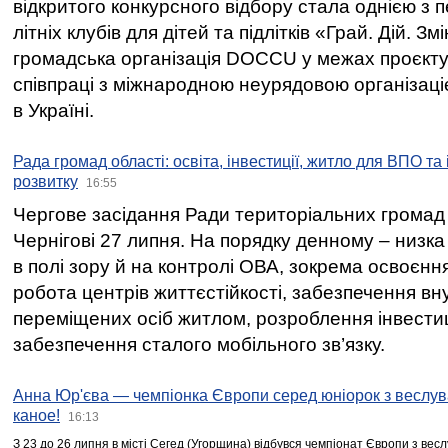
відкритого конкурсного відбору стала однією з
літніх клубів для дітей та підлітків «Грай. Дій. З
громадська організація DOCCU у межах проєкту 
співпраці з міжнародною неурядовою організаціє
в Україні.
Рада громад області: освіта, інвестиції, житло для ВПО та
розвитку
16:55
Чергове засідання Ради територіальних громад 
Чернігові 27 липня. На порядку денному – низка
в полі зору й на контролі ОВА, зокрема освоєння
робота центрів життєстійкості, забезпечення вн
переміщених осіб житлом, розроблення інвестиц
забезпечення сталого мобільного зв’язку.
Анна Юр'єва — чемпіонка Європи серед юніорок з веслув
каное!
16:13
З 23 до 26 липня в місті Сегед (Угорщина) відбувся чемпіонат Європи з вес