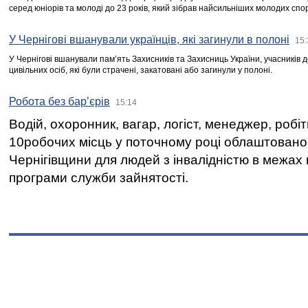
серед юніорів та молоді до 23 років, який зібрав найсильніших молодих спо
У Чернігові вшанували українців, які загинули в полоні
15:
У Чернігові вшанували пам’ять Захисників та Захисниць України, учасників
цивільних осіб, які були страчені, закатовані або загинули у полоні.
Робота без бар’єрів
15:14
Водій, охоронник, вагар, логіст, менеджер, робі
10робочих місць у поточному році облаштован
Чернігівщини для людей з інвалідністю в межах
програми служби зайнятості.