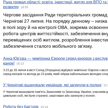
Рада громад області: освіта, інвестиції, житло для ВПО та
розвитку
16:55
Чергове засідання Ради територіальних громад 
Чернігові 27 липня. На порядку денному – низка
в полі зору й на контролі ОВА, зокрема освоєння
робота центрів життєстійкості, забезпечення вн
переміщених осіб житлом, розроблення інвестиц
забезпечення сталого мобільного зв’язку.
Анна Юр'єва — чемпіонка Європи серед юніорок з веслув
каное!
16:13
З 23 до 26 липня в місті Сегед (Угорщина) відбувся чемпіонат Європи з вес
серед юніорів та молоді до 23 років, який зібрав найсильніших молодих спо
У Чернігові вшанували українців, які загинули в полоні
15:
У Чернігові вшанували пам’ять Захисників та Захисниць України, учасників
цивільних осіб, які були страчені, закатовані або загинули у полоні.
Робота без бар’єрів
15:14