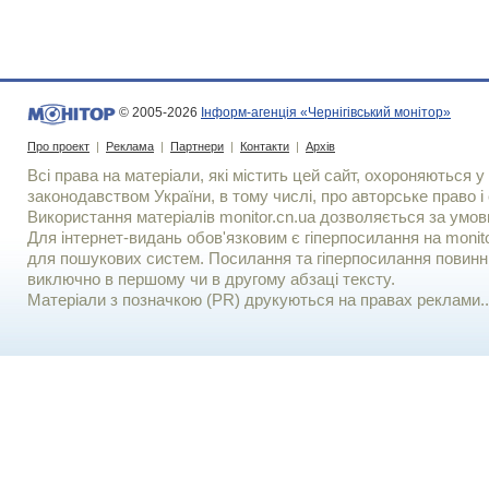
© 2005-2026
Інформ-агенція «Чернігівський монітор»
Про проект
|
Реклама
|
Партнери
|
Контакти
|
Архів
Всі права на матеріали, які містить цей сайт, охороняються у 
законодавством України, в тому числі, про авторське право і 
Використання матерiалiв monitor.cn.ua дозволяється за умов
Для iнтернет-видань обов'язковим є гiперпосилання на monito
для пошукових систем. Посилання та гіперпосилання повинні
виключно в першому чи в другому абзаці тексту.
Матеріали з позначкою (PR) друкуються на правах реклами..