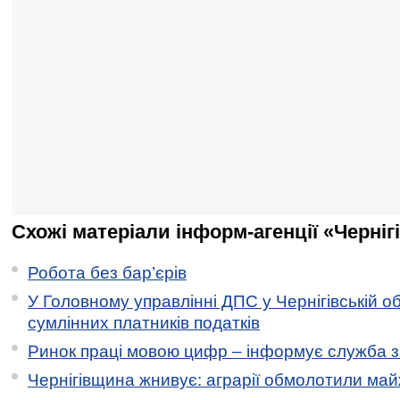
Схожі матеріали інформ-агенції «Черніг
Робота без бар’єрів
У Головному управлінні ДПС у Чернігівській о
сумлінних платників податків
Ринок праці мовою цифр – інформує служба з
Чернігівщина жнивує: аграрії обмолотили майж