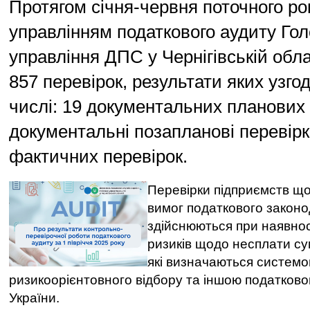
Протягом січня-червня поточного ро
управлінням податкового аудиту Гол
управління ДПС у Чернігівській обл
857 перевірок, результати яких узгод
числі: 19 документальних планових 
документальні позапланові перевірк
фактичних перевірок.
Перевірки підприємств щ
вимог податкового закон
здійснюються при наявнос
ризиків щодо несплати сум
які визначаються систем
ризикоорієнтовного відбору та іншою податко
України.