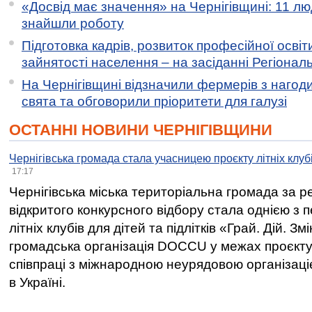
«Досвід має значення» на Чернігівщині: 11 лю
знайшли роботу
Підготовка кадрів, розвиток професійної освіт
зайнятості населення – на засіданні Регіонал
На Чернігівщині відзначили фермерів з нагод
свята та обговорили пріоритети для галузі
ОСТАННІ НОВИНИ ЧЕРНІГІВЩИНИ
Чернігівська громада стала учасницею проєкту літніх клуб
17:17
Чернігівська міська територіальна громада за 
відкритого конкурсного відбору стала однією з
літніх клубів для дітей та підлітків «Грай. Дій. З
громадська організація DOCCU у межах проєкту 
співпраці з міжнародною неурядовою організаціє
в Україні.