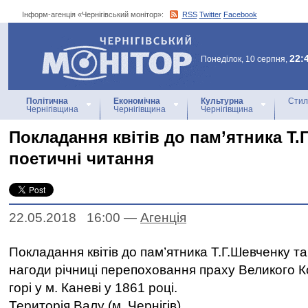
Інформ-агенція «Чернігівський монітор»:
RSS
Twitter
Facebook
Інформ-агенція
«Чернігівський монітор»
22:
Понеділок, 10 серпня,
Політична
Економічна
Культурна
Стил
Чернігівщина
Чернігівщина
Чернігівщина
Покладання квітів до пам’ятника Т.
поетичні читання
22.05.2018 16:00
—
Агенцiя
Покладання квітів до пам’ятника Т.Г.Шевченку та
нагоди річниці перепоховання праху Великого К
горі у м. Каневі у 1861 році.
Територія Валу (м. Чернігів).