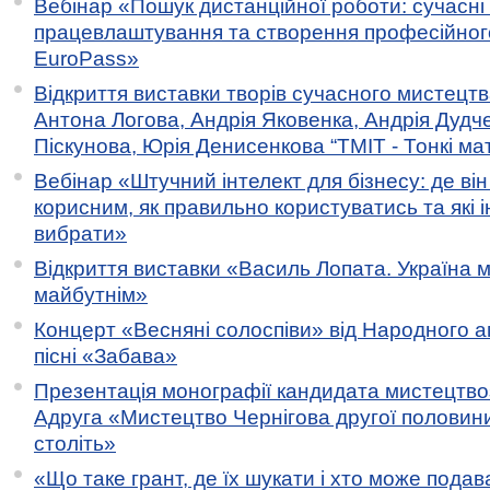
Вебінар «Пошук дистанційної роботи: сучасні
працевлаштування та створення професійног
EuroPass»
Відкриття виставки творів сучасного мистецтв
Антона Логова, Андрія Яковенка, Андрія Дудч
Піскунова, Юрія Денисенкова “ТМІТ - Тонкі мате
Вебінар «Штучний інтелект для бізнесу: де ві
корисним, як правильно користуватись та які 
вибрати»
Відкриття виставки «Василь Лопата. Україна м
майбутнім»
Концерт «Весняні солоспіви» від Народного 
пісні «Забава»
Презентація монографії кандидата мистецтво
Адруга «Мистецтво Чернігова другої половини 
століть»
«Що таке грант, де їх шукати і хто може пода