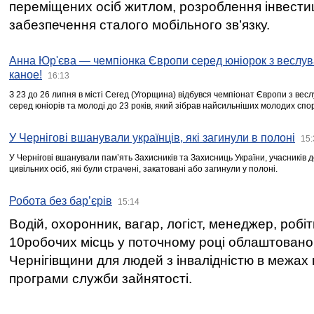
переміщених осіб житлом, розроблення інвестиц
забезпечення сталого мобільного зв’язку.
Анна Юр'єва — чемпіонка Європи серед юніорок з веслув
каное!
16:13
З 23 до 26 липня в місті Сегед (Угорщина) відбувся чемпіонат Європи з вес
серед юніорів та молоді до 23 років, який зібрав найсильніших молодих спо
У Чернігові вшанували українців, які загинули в полоні
15:
У Чернігові вшанували пам’ять Захисників та Захисниць України, учасників
цивільних осіб, які були страчені, закатовані або загинули у полоні.
Робота без бар’єрів
15:14
Водій, охоронник, вагар, логіст, менеджер, робі
10робочих місць у поточному році облаштован
Чернігівщини для людей з інвалідністю в межах
програми служби зайнятості.