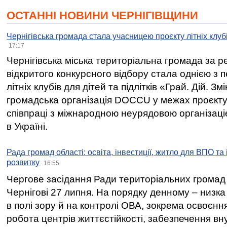
ОСТАННІ НОВИНИ ЧЕРНІГІВЩИНИ
Чернігівська громада стала учасницею проєкту літніх клуб
17:17
Чернігівська міська територіальна громада за 
відкритого конкурсного відбору стала однією з
літніх клубів для дітей та підлітків «Грай. Дій. З
громадська організація DOCCU у межах проєкту 
співпраці з міжнародною неурядовою організаціє
в Україні.
Рада громад області: освіта, інвестиції, житло для ВПО та
розвитку
16:55
Чергове засідання Ради територіальних громад 
Чернігові 27 липня. На порядку денному – низка
в полі зору й на контролі ОВА, зокрема освоєння
робота центрів життєстійкості, забезпечення вн