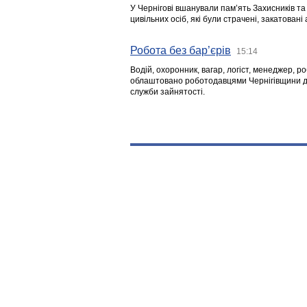
У Чернігові вшанували пам’ять Захисників т
цивільних осіб, які були страчені, закатовані
Робота без бар’єрів
15:14
Водій, охоронник, вагар, логіст, менеджер, 
облаштовано роботодавцями Чернігівщини дл
служби зайнятості.