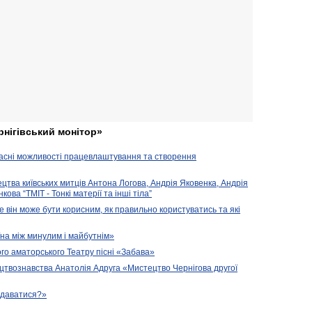
рнігівський монітор»
часні можливості працевлаштування та створення
ецтва київських митців Антона Логова, Андрія Яковенка, Андрія
ова “ТМІТ - Тонкі матерії та інші тіла”
е він може бути корисним, як правильно користуватись та які
їна між минулим і майбутнім»
го аматорського Театру пісні «Забава»
цтвознавства Анатолія Адруга «Мистецтво Чернігова другої
подаватися?»