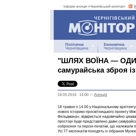
Інформ-агенція «Чернігівський монітор»:
Інформ-агенція
«Чернігівський монітор»
Політична
Економічна
Чернігівщина
Чернігівщина
"ШЛЯХ ВОЇНА — ОДИН
самурайська зброя і
18.05.2016 14:00
—
Агенцiя
18 травня о 14.00 у Національному архітекту
нового історико-просвітницького проекту М
Фельдмана», відкриється надзвичайно цікава
просторі буде представлено давні самурайськ
озброєння та персні-печатки, що належали п
Усі 77 експонатів походять із зібрання Муз