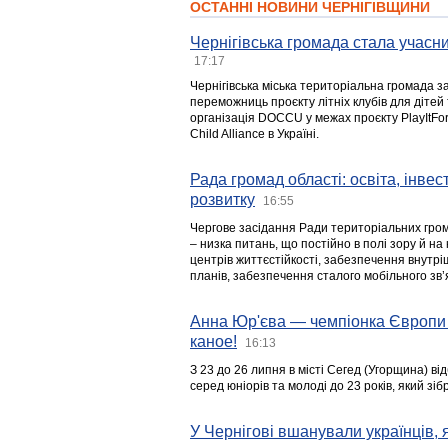
ОСТАННІ НОВИНИ ЧЕРНІГІВЩИНИ
Чернігівська громада стала учасни
17:17
Чернігівська міська територіальна громада з
переможниць проєкту літніх клубів для дітей 
організація DOCCU у межах проєкту PlayItFo
Child Alliance в Україні.
Рада громад області: освіта, інве
розвитку
16:55
Чергове засідання Ради територіальних гром
– низка питань, що постійно в полі зору й на
центрів життєстійкості, забезпечення внутр
планів, забезпечення сталого мобільного зв’я
Анна Юр'єва — чемпіонка Європи 
каное!
16:13
З 23 до 26 липня в місті Сегед (Угорщина) в
серед юніорів та молоді до 23 років, який з
У Чернігові вшанували українців, я