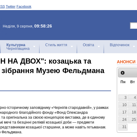
RSS
Twitter
Facebook
09:58:26
Неділя, 9 серпня,
Культурна
Стиль життя
Освіта
Відпочинок
Чернігівщина
 НА ДВОХ": козацька та
АНОНСИ 
з зібрання Музею Фельдмана
Пн
Вт
3
4
10
11
рно-історичному заповіднику «Чернігів стародавній», у рамках
17
18
іжнародного благодійного фонду «Фонд Олександра
 та оригінальна за своєю концепцією виставка, де в єдиному
24
25
і мечі та безцінні реліквії козацької доби — предмети
31
редставникам козацької старшини, а може навіть гетьманам.
ею Фельдмана.